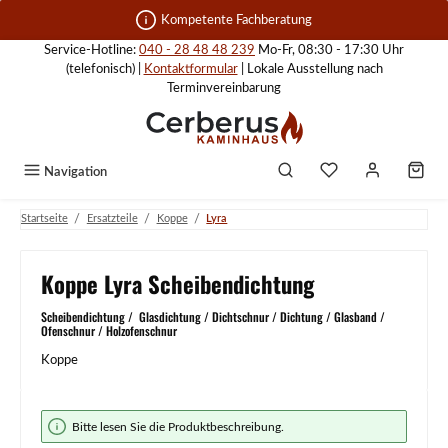
Zum Hauptinhalt springen
Kompetente Fachberatung
Service-Hotline:
040 - 28 48 48 239
Mo-Fr, 08:30 - 17:30 Uhr
(telefonisch) |
Kontaktformular
| Lokale Ausstellung nach
Terminvereinbarung
Navigation
/
/
/
Startseite
Ersatzteile
Koppe
Lyra
Koppe Lyra Scheibendichtung
Scheibendichtung / Glasdichtung / Dichtschnur / Dichtung / Glasband /
Ofenschnur / Holzofenschnur
Koppe
Bildergalerie überspringen
Bitte lesen Sie die Produktbeschreibung.