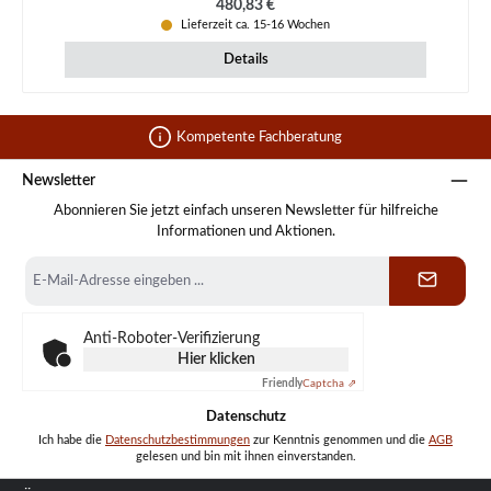
Regulärer Preis:
480,83 €
Lieferzeit ca. 15-16 Wochen
Details
Kompetente Fachberatung
Newsletter
Abonnieren Sie jetzt einfach unseren Newsletter für hilfreiche
Informationen und Aktionen.
E-
Mail-
Adresse
*
Anti-Roboter-Verifizierung
Hier klicken
Friendly
Captcha ⇗
Datenschutz
Ich habe die
Datenschutzbestimmungen
zur Kenntnis genommen und die
AGB
gelesen und bin mit ihnen einverstanden.