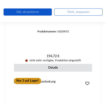
Koppe Lyra Sichtscheibe
Alle akzeptieren
Nein, anpassen
Produktnummer:
01029072
Regulärer Preis:
194,72 €
nicht mehr verfügbar, Produktion eingestellt
Details
Nur 3 auf Lager!