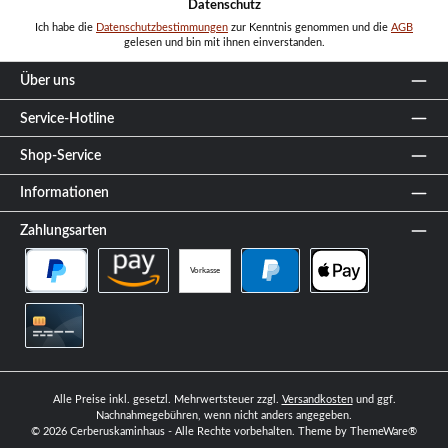
Datenschutz
Ich habe die
Datenschutzbestimmungen
zur Kenntnis genommen und die
AGB
gelesen und bin mit ihnen einverstanden.
Über uns
Service-Hotline
Shop-Service
Informationen
Zahlungsarten
Vorkasse
PayPal Später Bezahlen
Amazon Pay
PayPal
Apple Pay
Kreditkarte
Alle Preise inkl. gesetzl. Mehrwertsteuer zzgl.
Versandkosten
und ggf.
Nachnahmegebühren, wenn nicht anders angegeben.
© 2026 Cerberuskaminhaus - Alle Rechte vorbehalten. Theme by
ThemeWare®