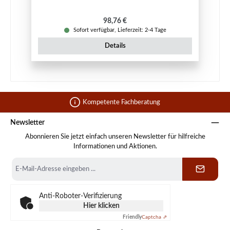
Regulärer Preis:
98,76 €
Sofort verfügbar, Lieferzeit: 2-4 Tage
Details
Kompetente Fachberatung
Newsletter
Abonnieren Sie jetzt einfach unseren Newsletter für hilfreiche
Informationen und Aktionen.
E-
Mail-
Adresse
*
Anti-Roboter-Verifizierung
Hier klicken
Friendly
Captcha ⇗