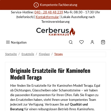
Zum Hauptinhalt springen
Kompetente Fachberatung
Service-Hotline:
040 - 28 48 48 239
Mo-Fr, 08:30 - 17:30 Uhr
(telefonisch) |
Kontaktformular
| Lokale Ausstellung nach
Terminvereinbarung
Navigation
/
/
/
Startseite
Ersatzteile
Fireplace
Teraga
Originale Ersatzteile für Kaminofen
Modell Teraga
Hier finden Sie Ersatzteile für Ihr Kaminofen Modell Teraga. Egal
ob Dichtungen, Glasscheiben oder Schamottsteine – wir haben
die passenden Komponenten für Ihren Ofen. Falls Sie Fragen zu
den Ersatzteilen haben, steht Ihnen unser kompetentes Team
jederzeit zur Verfügung. Vertrauen Sie auf
Qualität und
Beratung
für einen reibungslosen Betrieb Ihres Kaminofens.