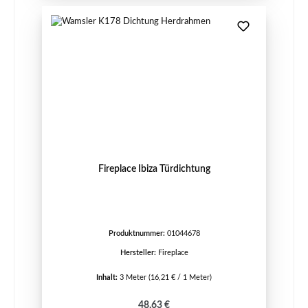
Fireplace Ibiza Türdichtung
Produktnummer:
01044678
Hersteller:
Fireplace
Inhalt:
3 Meter
(16,21 € / 1 Meter)
Regulärer Preis:
48,63 €