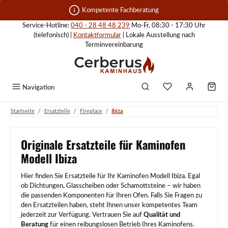
Zum Hauptinhalt springen
Kompetente Fachberatung
Service-Hotline:
040 - 28 48 48 239
Mo-Fr, 08:30 - 17:30 Uhr
(telefonisch) |
Kontaktformular
| Lokale Ausstellung nach
Terminvereinbarung
Navigation
/
/
/
Startseite
Ersatzteile
Fireplace
Ibiza
Originale Ersatzteile für Kaminofen
Modell Ibiza
Hier finden Sie Ersatzteile für Ihr Kaminofen Modell Ibiza. Egal
ob Dichtungen, Glasscheiben oder Schamottsteine – wir haben
die passenden Komponenten für Ihren Ofen. Falls Sie Fragen zu
den Ersatzteilen haben, steht Ihnen unser kompetentes Team
jederzeit zur Verfügung. Vertrauen Sie auf
Qualität und
Beratung
für einen reibungslosen Betrieb Ihres Kaminofens.