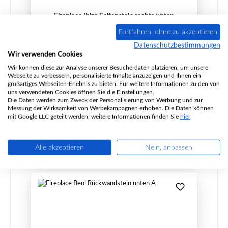
Fireplace Ibiza Seitenstein rechts unten
Fortfahren, ohne zu akzeptieren
Datenschutzbestimmungen
Wir verwenden Cookies
Produktnummer:
01023389
Wir können diese zur Analyse unserer Besucherdaten platzieren, um unsere
Webseite zu verbessern, personalisierte Inhalte anzuzeigen und Ihnen ein
Hersteller:
Fireplace
großartiges Webseiten-Erlebnis zu bieten. Für weitere Informationen zu den von
uns verwendeten Cookies öffnen Sie die Einstellungen.
Die Daten werden zum Zweck der Personalisierung von Werbung und zur
Messung der Wirksamkeit von Werbekampagnen erhoben. Die Daten können
Regulärer Preis:
36,96 €
mit Google LLC geteilt werden, weitere Informationen finden Sie
hier
.
Sofort verfügbar, Lieferzeit: 2-4 Tage
Details
Alle akzeptieren
Nein, anpassen