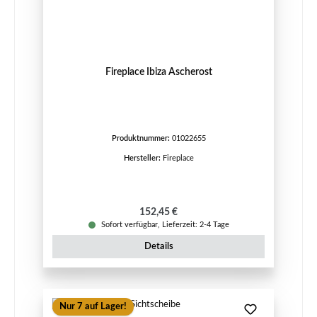
Fireplace Ibiza Ascherost
Produktnummer:
01022655
Hersteller:
Fireplace
Regulärer Preis:
152,45 €
Sofort verfügbar, Lieferzeit: 2-4 Tage
Details
Nur 7 auf Lager!