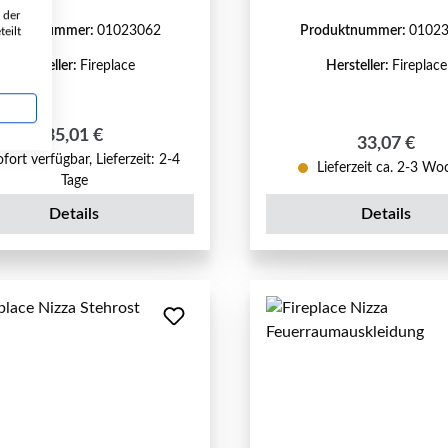
 der
roduktnummer:
01023062
Produktnummer:
0102
eilt
Hersteller:
Fireplace
Hersteller:
Fireplace
Regulärer Preis:
35,01 €
Regulärer P
33,07 €
fort verfügbar, Lieferzeit: 2-4
Lieferzeit ca. 2-3 W
Tage
Details
Details