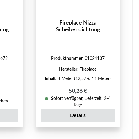
Fireplace Nizza
dung
Scheibendichtung
3672
Produktnummer:
01024137
Hersteller:
Fireplace
Inhalt:
4 Meter
(12,57 € / 1 Meter)
Regulärer Preis:
50,26 €
eis:
Sofort verfügbar, Lieferzeit: 2-4
ochen
Tage
Details