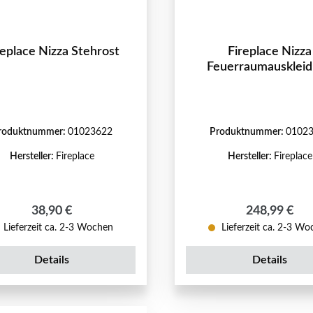
replace Nizza Stehrost
Fireplace Nizza
Feuerraumausklei
roduktnummer:
01023622
Produktnummer:
0102
Hersteller:
Fireplace
Hersteller:
Fireplace
Regulärer Preis:
Regulärer Pr
38,90 €
248,99 €
Lieferzeit ca. 2-3 Wochen
Lieferzeit ca. 2-3 W
Details
Details