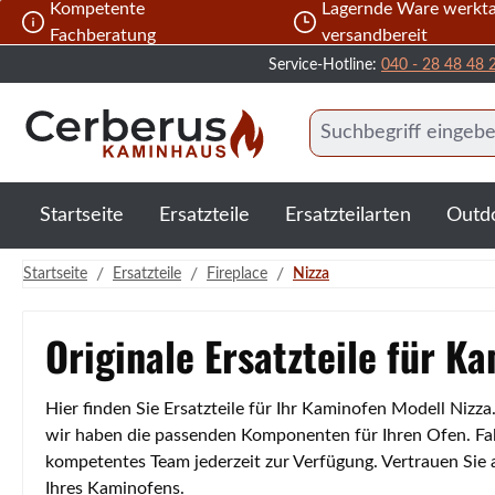
Kompetente
Lagernde Ware werkta
 Hauptinhalt springen
Zur Suche springen
Zur Hauptnavigation springen
Fachberatung
versandbereit
Service-Hotline:
040 - 28 48 48 
Startseite
Ersatzteile
Ersatzteilarten
Outd
/
/
/
Startseite
Ersatzteile
Fireplace
Nizza
Originale Ersatzteile für K
Hier finden Sie Ersatzteile für Ihr Kaminofen Modell Nizz
wir haben die passenden Komponenten für Ihren Ofen. Fall
kompetentes Team jederzeit zur Verfügung. Vertrauen Sie
Ihres Kaminofens.