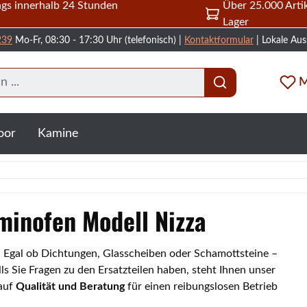
gs innerhalb 24 Stunden
Über 25.000 Artik
Lager
239
Mo-Fr, 08:30 - 17:30 Uhr (telefonisch) |
Kontaktformular
| Lokale Aus
M
oor
Kamine
aminofen Modell Nizza
a. Egal ob Dichtungen, Glasscheiben oder Schamottsteine –
s Sie Fragen zu den Ersatzteilen haben, steht Ihnen unser
 auf
Qualität und Beratung
für einen reibungslosen Betrieb