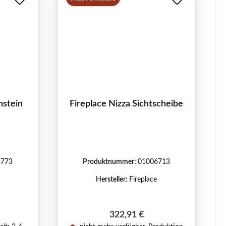
nstein
Fireplace Nizza Sichtscheibe
3773
Produktnummer:
01006713
Hersteller:
Fireplace
reis:
Regulärer Preis:
322,91 €