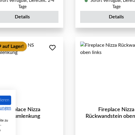
fort verfügbar, Lieferzeit: 2-4
Sofort verfügbar, Lieferz
Tage
Tage
Details
Details
 auf Lager!
ieren
mungen
Fireplace Nizza
Fireplace Nizza
Zugumlenkung
Rückwandstein oben 
te zu
-
s