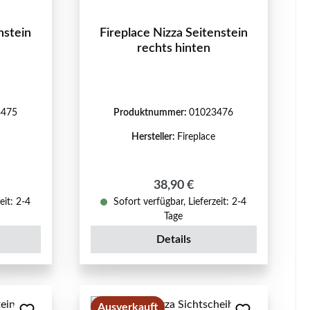
nstein
Fireplace Nizza Seitenstein
rechts hinten
3475
Produktnummer:
01023476
Hersteller:
Fireplace
reis:
Regulärer Preis:
38,90 €
eit: 2-4
Sofort verfügbar, Lieferzeit: 2-4
Tage
Details
Ausverkauft