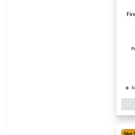
Fir
P
So
Nur 5