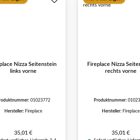
place Nizza Seitenstein
Fireplace Nizza Seite
links vorne
rechts vorne
roduktnummer:
01023772
Produktnummer:
0102
Hersteller:
Fireplace
Hersteller:
Fireplace
Regulärer Preis:
Regulärer P
35,01 €
35,01 €