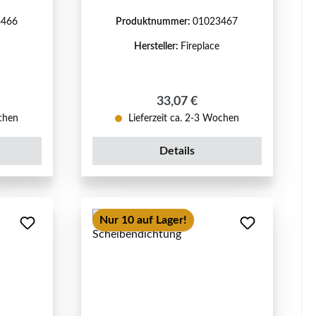
3466
Produktnummer:
01023467
Hersteller:
Fireplace
reis:
Regulärer Preis:
33,07 €
ochen
Lieferzeit ca. 2-3 Wochen
Details
Nur 10 auf Lager!