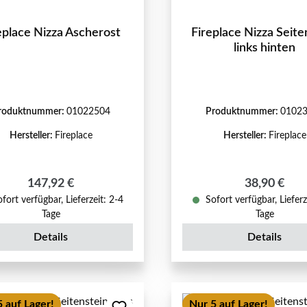
eplace Nizza Ascherost
Fireplace Nizza Seite
links hinten
roduktnummer:
01022504
Produktnummer:
0102
Hersteller:
Fireplace
Hersteller:
Fireplace
Regulärer Preis:
Regulärer P
147,92 €
38,90 €
fort verfügbar, Lieferzeit: 2-4
Sofort verfügbar, Lieferz
Tage
Tage
Details
Details
 auf Lager!
Nur 5 auf Lager!