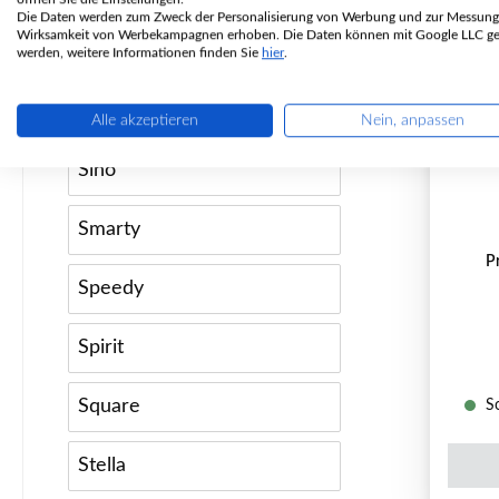
Die Daten werden zum Zweck der Personalisierung von Werbung und zur Messung
Wirksamkeit von Werbekampagnen erhoben. Die Daten können mit Google LLC get
Sento
werden, weitere Informationen finden Sie
hier
.
Seo
Alle akzeptieren
Nein, anpassen
Spar
Sino
Smarty
P
Speedy
Spirit
Square
So
Stella