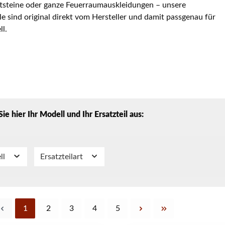
steine oder ganze Feuerraumauskleidungen – unsere
ile sind original direkt vom Hersteller und damit passgenau für
ll.
ie hier Ihr Modell und Ihr Ersatzteil aus:
ll
Ersatzteilart
Seite
Seite
Seite
Seite
Seite
1
2
3
4
5