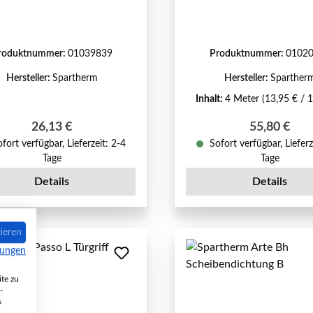
roduktnummer:
01039839
Produktnummer:
0102
Hersteller:
Spartherm
Hersteller:
Sparther
Inhalt:
4 Meter
(13,95 € / 
Regulärer Preis:
Regulärer P
26,13 €
55,80 €
fort verfügbar, Lieferzeit: 2-4
Sofort verfügbar, Lieferz
Tage
Tage
Details
Details
ieren
mungen
te zu
-
s