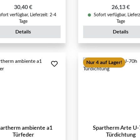
Regulärer Preis:
Regulärer P
30,40 €
26,13 €
fort verfügbar, Lieferzeit: 2-4
Sofort verfügbar, Lieferz
Tage
Tage
Details
Details
Nur 4 auf Lager!
artherm ambiente a1
Spartherm Arte U
Türfeder
Türdichtung