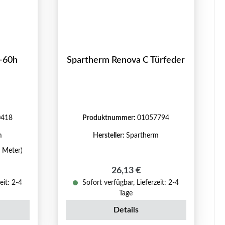
L-60h
Spartherm Renova C Türfeder
0418
Produktnummer:
01057794
m
Hersteller:
Spartherm
1 Meter)
reis:
Regulärer Preis:
26,13 €
eit: 2-4
Sofort verfügbar, Lieferzeit: 2-4
Tage
Details