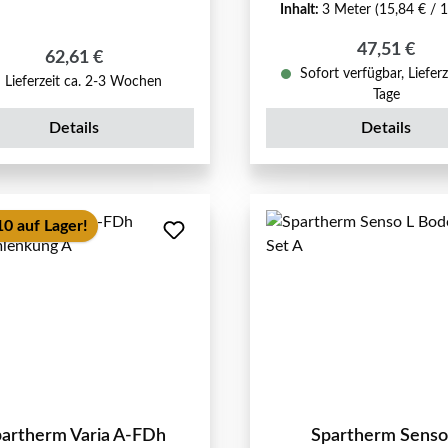
Inhalt:
3 Meter
(15,84 € / 
Regulärer P
47,51 €
Regulärer Preis:
62,61 €
Sofort verfügbar, Lieferz
Lieferzeit ca. 2-3 Wochen
Tage
Details
Details
10 auf Lager!
artherm Varia A-FDh
Spartherm Senso