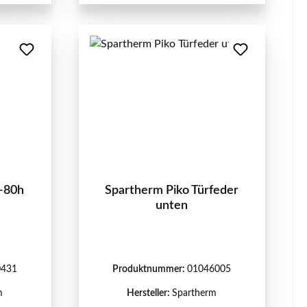
L-80h
Spartherm Piko Türfeder
unten
0431
Produktnummer:
01046005
m
Hersteller:
Spartherm