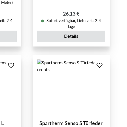
1 Meter)
reis:
Regulärer Preis:
26,13 €
eit: 2-4
Sofort verfügbar, Lieferzeit: 2-4
Tage
Details
 L
Spartherm Senso S Türfeder