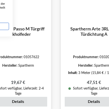
 der
eilt
therm Passo M Türgriff
Spartherm Arte 3R
Rückholfeder
Türdichtung A
roduktnummer:
01057622
Produktnummer:
0102
Hersteller:
Spartherm
Hersteller:
Sparther
Inhalt:
3 Meter
(15,84 € / 
Regulärer Preis:
Regulärer P
19,67 €
47,51 €
fort verfügbar, Lieferzeit: 2-4
Sofort verfügbar, Lieferz
Tage
Tage
Details
Details