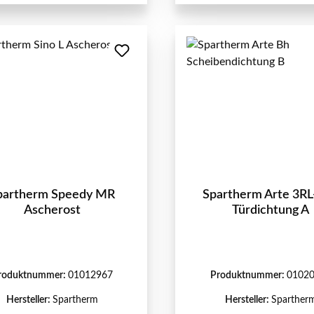
partherm Speedy MR
Spartherm Arte 3R
Ascherost
Türdichtung A
roduktnummer:
01012967
Produktnummer:
0102
Hersteller:
Spartherm
Hersteller:
Sparther