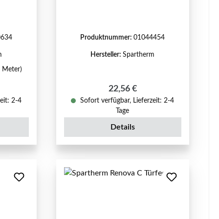
0634
Produktnummer:
01044454
m
Hersteller:
Spartherm
1 Meter)
reis:
Regulärer Preis:
22,56 €
eit: 2-4
Sofort verfügbar, Lieferzeit: 2-4
Tage
Details