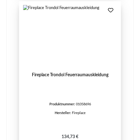
Fireplace Trondol Feuerraumauskleidung
Produktnummer:
01058696
Hersteller:
Fireplace
Regulärer Preis:
134,73 €