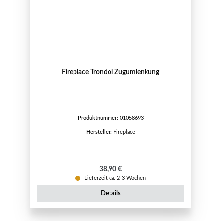
Fireplace Trondol Zugumlenkung
Produktnummer:
01058693
Hersteller:
Fireplace
Regulärer Preis:
38,90 €
Lieferzeit ca. 2-3 Wochen
Details