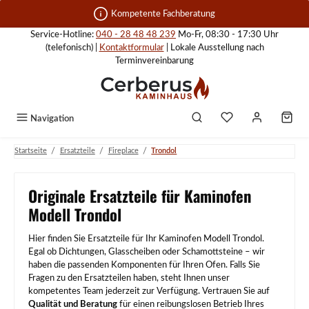
Zum Hauptinhalt springen
Kompetente Fachberatung
Service-Hotline:
040 - 28 48 48 239
Mo-Fr, 08:30 - 17:30 Uhr
(telefonisch) |
Kontaktformular
| Lokale Ausstellung nach
Terminvereinbarung
Navigation
/
/
/
Startseite
Ersatzteile
Fireplace
Trondol
Originale Ersatzteile für Kaminofen
Modell Trondol
Hier finden Sie Ersatzteile für Ihr Kaminofen Modell Trondol.
Egal ob Dichtungen, Glasscheiben oder Schamottsteine – wir
haben die passenden Komponenten für Ihren Ofen. Falls Sie
Fragen zu den Ersatzteilen haben, steht Ihnen unser
kompetentes Team jederzeit zur Verfügung. Vertrauen Sie auf
Qualität und Beratung
für einen reibungslosen Betrieb Ihres