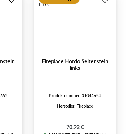
enstein
Fireplace Hordo Seitenstein
links
4652
Produktnummer:
01044654
Hersteller:
Fireplace
reis:
Regulärer Preis:
70,92 €