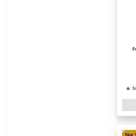
P
So
Nur 1