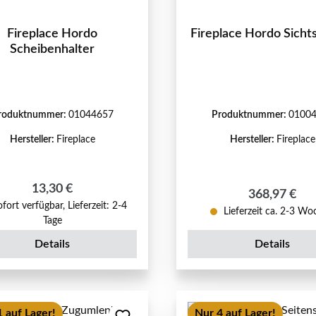
Fireplace Hordo
Fireplace Hordo Sicht
Scheibenhalter
roduktnummer:
01044657
Produktnummer:
0100
Hersteller:
Fireplace
Hersteller:
Fireplace
Regulärer Preis:
13,30 €
Regulärer Pr
368,97 €
fort verfügbar, Lieferzeit: 2-4
Lieferzeit ca. 2-3 W
Tage
Details
Details
 auf Lager!
Nur 4 auf Lager!