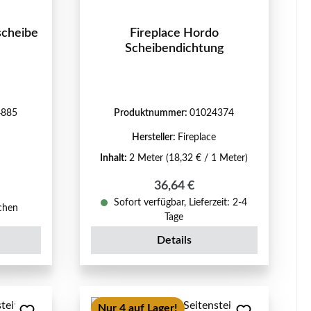
scheibe
Fireplace Hordo
Scheibendichtung
4885
Produktnummer:
01024374
Hersteller:
Fireplace
Inhalt:
2 Meter
(18,32 € / 1 Meter)
Regulärer Preis:
36,64 €
eis:
Sofort verfügbar, Lieferzeit: 2-4
ochen
Tage
Details
Nur 4 auf Lager!