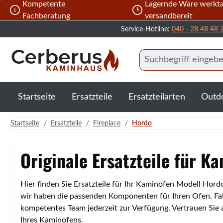
Kompetente
Lagernde Ware werkta
 Hauptinhalt springen
Zur Suche springen
Zur Hauptnavigation springen
Fachberatung
versandbereit
Service-Hotline:
040 - 28 48 48 
Startseite
Ersatzteile
Ersatzteilarten
Outd
/
/
/
Startseite
Ersatzteile
Fireplace
Hordo
Originale Ersatzteile für K
Hier finden Sie Ersatzteile für Ihr Kaminofen Modell Hor
wir haben die passenden Komponenten für Ihren Ofen. Fall
kompetentes Team jederzeit zur Verfügung. Vertrauen Sie
Ihres Kaminofens.