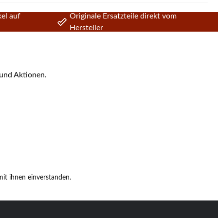
el auf
Originale Ersatzteile direkt vom
Hersteller
 und Aktionen.
it ihnen einverstanden.