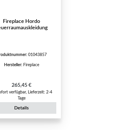
Fireplace Hordo
euerraumauskleidung
roduktnummer:
01043857
Hersteller:
Fireplace
Regulärer Preis:
265,45 €
fort verfügbar, Lieferzeit: 2-4
Tage
Details