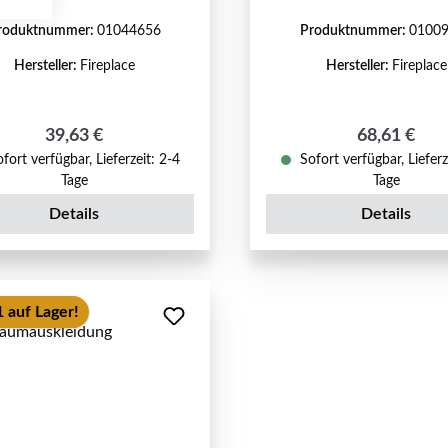
roduktnummer:
01044656
Produktnummer:
0100
Hersteller:
Fireplace
Hersteller:
Fireplace
Regulärer Preis:
Regulärer P
39,63 €
68,61 €
fort verfügbar, Lieferzeit: 2-4
Sofort verfügbar, Lieferz
Tage
Tage
Details
Details
 auf Lager!