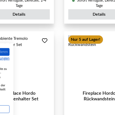
fort verfügbar, Lieferzeit: 2-4
Sofort verfügbar, Lieferz
Tage
Tage
Details
Details
Nur 5 auf Lager!
ieren
mungen
te zu
-
s
 der
eilt
Fireplace Hordo
Fireplace Hord
Scheibenhalter Set
Rückwandstein