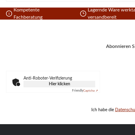
Kompetente
Lagernde Ware werkta
Fachberatung
versandbereit
Abonnieren Si
Anti-Roboter-Verifizierung
Hier klicken
Friendly
Captcha ⇗
Ich habe die
Datensch