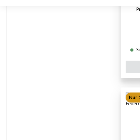
P
So
Nur 1