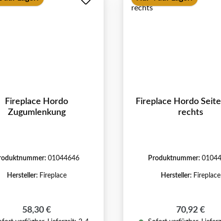
Fireplace Hordo
Fireplace Hordo Seit
Zugumlenkung
rechts
roduktnummer:
01044646
Produktnummer:
0104
Hersteller:
Fireplace
Hersteller:
Fireplace
Regulärer Preis:
Regulärer P
58,30 €
70,92 €