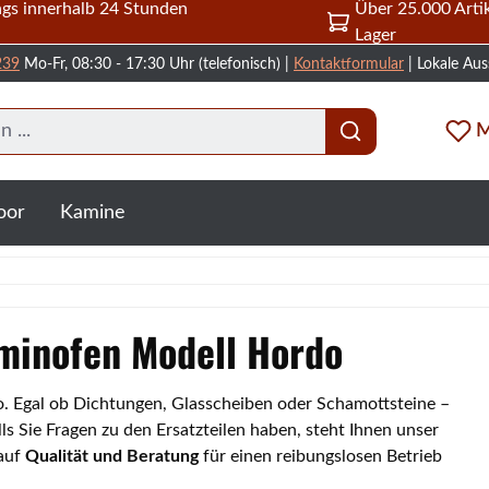
gs innerhalb 24 Stunden
Über 25.000 Artik
Lager
239
Mo-Fr, 08:30 - 17:30 Uhr (telefonisch) |
Kontaktformular
| Lokale Aus
M
oor
Kamine
aminofen Modell Hordo
do. Egal ob Dichtungen, Glasscheiben oder Schamottsteine –
s Sie Fragen zu den Ersatzteilen haben, steht Ihnen unser
 auf
Qualität und Beratung
für einen reibungslosen Betrieb