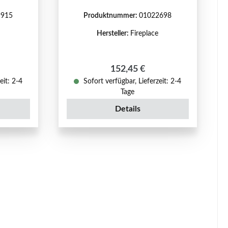
9915
Produktnummer:
01022698
Hersteller:
Fireplace
reis:
Regulärer Preis:
152,45 €
eit: 2-4
Sofort verfügbar, Lieferzeit: 2-4
Tage
Details