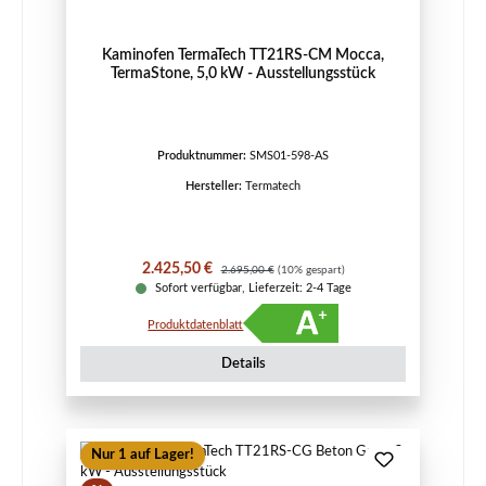
Kaminofen TermaTech TT21RS-CM Mocca,
TermaStone, 5,0 kW - Ausstellungsstück
Produktnummer:
SMS01-598-AS
Hersteller:
Termatech
Verkaufspreis:
Regulärer Preis:
2.425,50 €
2.695,00 €
(10% gespart)
Sofort verfügbar, Lieferzeit: 2-4 Tage
Produktdatenblatt
Details
Nur 1 auf Lager!