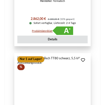
Hersteller:
Termatech
Verkaufspreis:
Regulärer Preis:
2.862,00 €
3.180,00 €
(10% gespart)
Sofort verfügbar, Lieferzeit: 2-4 Tage
Produktdatenblatt
Details
Nur 1 auf Lager!
Rabatt
%