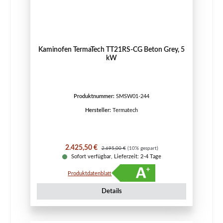
Kaminofen TermaTech TT21RS-CG Beton Grey, 5
kW
Produktnummer:
SMSW01-244
Hersteller:
Termatech
Verkaufspreis:
Regulärer Preis:
2.425,50 €
2.695,00 €
(10% gespart)
Sofort verfügbar, Lieferzeit: 2-4 Tage
Produktdatenblatt
Details