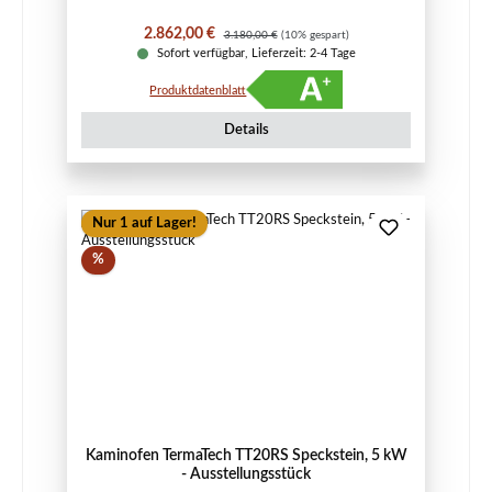
Verkaufspreis:
Regulärer Preis:
2.862,00 €
3.180,00 €
(10% gespart)
Sofort verfügbar, Lieferzeit: 2-4 Tage
Produktdatenblatt
Details
Nur 1 auf Lager!
Rabatt
%
Kaminofen TermaTech TT20RS Speckstein, 5 kW
- Ausstellungsstück