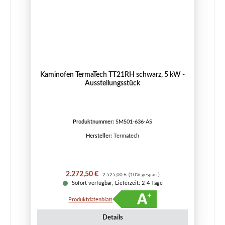
Kaminofen TermaTech TT21RH schwarz, 5 kW -
Ausstellungsstück
Produktnummer:
SMS01-636-AS
Hersteller:
Termatech
Verkaufspreis:
Regulärer Preis:
2.272,50 €
2.525,00 €
(10% gespart)
Sofort verfügbar, Lieferzeit: 2-4 Tage
Produktdatenblatt
Details