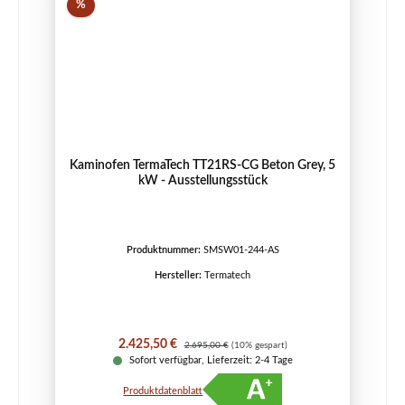
Rabatt
%
Kaminofen TermaTech TT21RS-CG Beton Grey, 5
kW - Ausstellungsstück
Produktnummer:
SMSW01-244-AS
Hersteller:
Termatech
Verkaufspreis:
Regulärer Preis:
2.425,50 €
2.695,00 €
(10% gespart)
Sofort verfügbar, Lieferzeit: 2-4 Tage
Produktdatenblatt