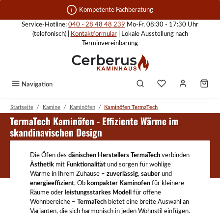
Zum Hauptinhalt springen
Kompetente Fachberatung
Service-Hotline:
040 - 28 48 48 239
Mo-Fr, 08:30 - 17:30 Uhr
(telefonisch) |
Kontaktformular
| Lokale Ausstellung nach
Terminvereinbarung
Navigation
/
/
/
Startseite
Kamine
Kaminöfen
Kaminöfen TermaTech
Kaminöfen TermaTech
TermaTech Kaminöfen - Effiziente Wärme im
skandinavischen Design
Die Öfen des
dänischen Herstellers
TermaTech
verbinden
Ästhetik
mit
Funktionalität
und sorgen für wohlige
Wärme in Ihrem Zuhause –
zuverlässig
,
sauber
und
energieeffizient
. Ob
kompakter Kaminofen
für kleinere
Räume oder
leistungsstarkes Modell
für offene
Wohnbereiche –
TermaTech
bietet eine breite Auswahl an
Varianten, die sich harmonisch in jeden Wohnstil einfügen.