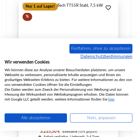
Nur 1 auf Lager!
Rabatt
%
Fortfahren, ohne zu akzeptieren
Datenschutzbestimmungen
Wir verwenden Cookies
Wir können diese zur Analyse unserer Besucherdaten platzieren, um unsere
Kaminofen TermaTech TT55R Stahl, 7,5 kW
Webseite zu verbessern, personalisierte Inhalte anzuzeigen und Ihnen ein
großartiges Webseiten-Erlebnis zu bieten. Für weitere Informationen zu den von
uns verwendeten Cookies öffnen Sie die Einstellungen.
Die Daten werden zum Zweck der Personalisierung von Werbung und zur
Messung der Wirksamkeit von Werbekampagnen erhoben. Die Daten können
mit Google LLC geteilt werden, weitere Informationen finden Sie
hier
.
Produktnummer:
SMS01-350
Hersteller:
Termatech
Alle akzeptieren
Nein, anpassen
Verkaufspreis:
Regulärer Preis:
3.235,50 €
3.595,00 €
(10% gespart)
Sofort verfügbar, Lieferzeit: 2-4 Tage