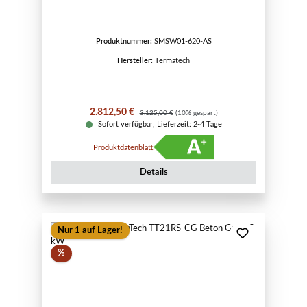
Produktnummer:
SMSW01-620-AS
Hersteller:
Termatech
Verkaufspreis:
Regulärer Preis:
2.812,50 €
3.125,00 €
(10% gespart)
Sofort verfügbar, Lieferzeit: 2-4 Tage
Produktdatenblatt
Details
Nur 1 auf Lager!
Rabatt
%