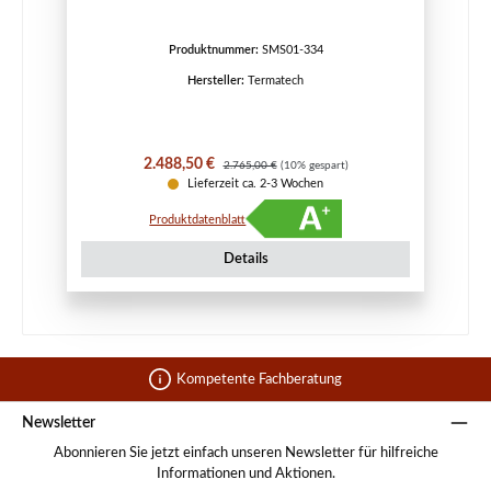
Produktnummer:
SMS01-334
Hersteller:
Termatech
Verkaufspreis:
Regulärer Preis:
2.488,50 €
2.765,00 €
(10% gespart)
Lieferzeit ca. 2-3 Wochen
Produktdatenblatt
Details
Kompetente Fachberatung
Newsletter
Abonnieren Sie jetzt einfach unseren Newsletter für hilfreiche
Informationen und Aktionen.