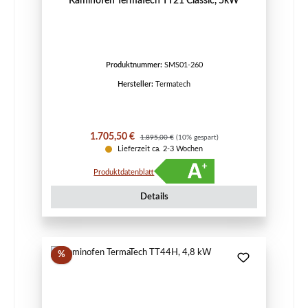
Kaminofen TermaTech TT21 Classic, 5kW
Produktnummer:
SMS01-260
Hersteller:
Termatech
Verkaufspreis:
Regulärer Preis:
1.705,50 €
1.895,00 €
(10% gespart)
Lieferzeit ca. 2-3 Wochen
Produktdatenblatt
Details
Rabatt
%