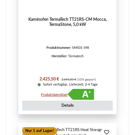
Kaminofen TermaTech TT21RS-CM Mocca,
TermaStone, 5,0 kW
Produktnummer:
SMS01-598
Hersteller:
Termatech
Verkaufspreis:
Regulärer Preis:
2.425,50 €
2.695,00 €
(10% gespart)
Sofort verfügbar, Lieferzeit: 2-4 Tage
Produktdatenblatt
Details
Nur 1 auf Lager!