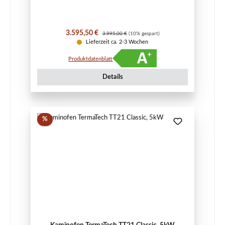
Verkaufspreis:
Regulärer Preis:
3.595,50 €
3.995,00 €
(10% gespart)
Lieferzeit ca. 2-3 Wochen
Produktdatenblatt
Details
Rabatt
%