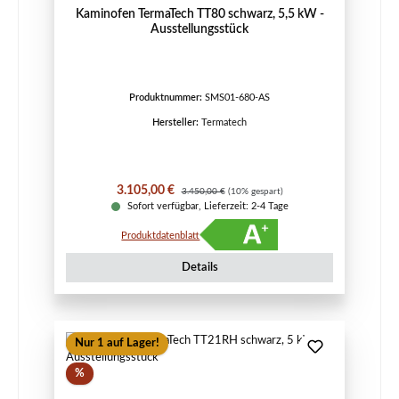
Kaminofen TermaTech TT80 schwarz, 5,5 kW -
Ausstellungsstück
Produktnummer:
SMS01-680-AS
Hersteller:
Termatech
Verkaufspreis:
Regulärer Preis:
3.105,00 €
3.450,00 €
(10% gespart)
Sofort verfügbar, Lieferzeit: 2-4 Tage
Produktdatenblatt
Details
Nur 1 auf Lager!
Rabatt
%