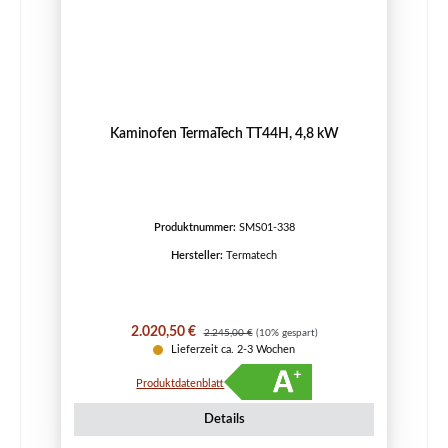
Kaminofen TermaTech TT44H, 4,8 kW
Produktnummer:
SMS01-338
Hersteller:
Termatech
Verkaufspreis:
Regulärer Preis:
2.020,50 €
2.245,00 €
(10% gespart)
Lieferzeit ca. 2-3 Wochen
Produktdatenblatt
Details