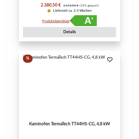
Verkaufspreis:
Regulärer Preis:
2.380,50 €
2.645,00 €
(10% gespart)
Lieferzeit ca. 2-3 Wochen
Produktdatenblatt
Details
Rabatt
%
Kaminofen TermaTech TT44HS-CG, 4,8 kW