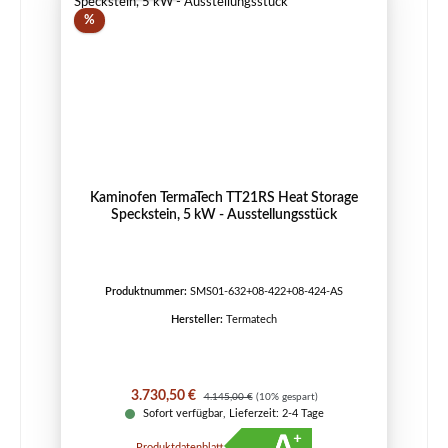
Rabatt
%
Kaminofen TermaTech TT21RS Heat Storage
Speckstein, 5 kW - Ausstellungsstück
Produktnummer:
SMS01-632+08-422+08-424-AS
Hersteller:
Termatech
Verkaufspreis:
Regulärer Preis:
3.730,50 €
4.145,00 €
(10% gespart)
Sofort verfügbar, Lieferzeit: 2-4 Tage
Produktdatenblatt