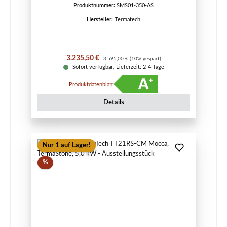
Produktnummer:
SMS01-350-AS
Hersteller:
Termatech
Verkaufspreis:
Regulärer Preis:
3.235,50 €
3.595,00 €
(10% gespart)
Sofort verfügbar, Lieferzeit: 2-4 Tage
Produktdatenblatt
Details
Nur 1 auf Lager!
Rabatt
%