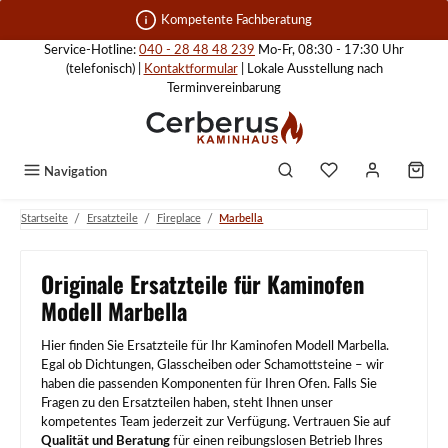
Zum Hauptinhalt springen
Kompetente Fachberatung
Service-Hotline:
040 - 28 48 48 239
Mo-Fr, 08:30 - 17:30 Uhr
(telefonisch) |
Kontaktformular
| Lokale Ausstellung nach
Terminvereinbarung
Navigation
/
/
/
Startseite
Ersatzteile
Fireplace
Marbella
Originale Ersatzteile für Kaminofen
Modell Marbella
Hier finden Sie Ersatzteile für Ihr Kaminofen Modell Marbella.
Egal ob Dichtungen, Glasscheiben oder Schamottsteine – wir
haben die passenden Komponenten für Ihren Ofen. Falls Sie
Fragen zu den Ersatzteilen haben, steht Ihnen unser
kompetentes Team jederzeit zur Verfügung. Vertrauen Sie auf
Qualität und Beratung
für einen reibungslosen Betrieb Ihres