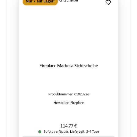
Nur 7 auf Lager!
Fireplace Marbella Sichtscheibe
Produktnummer:
01023226
Hersteller:
Fireplace
Regulärer Preis:
114,77 €
Sofort verfügbar, Lieferzeit: 2-4 Tage