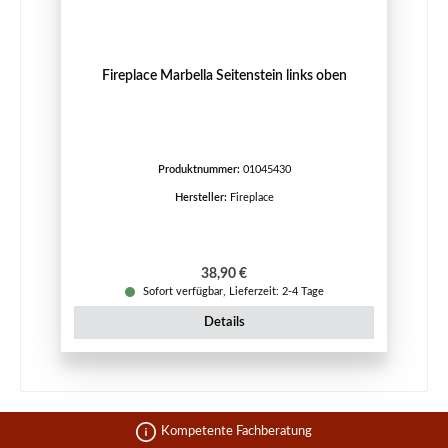
Fireplace Marbella Seitenstein links oben
Produktnummer:
01045430
Hersteller:
Fireplace
Regulärer Preis:
38,90 €
Sofort verfügbar, Lieferzeit: 2-4 Tage
Details
Kompetente Fachberatung