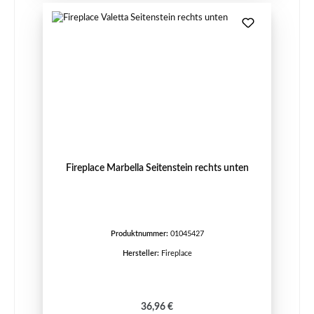
Fireplace Marbella Seitenstein rechts unten
Produktnummer:
01045427
Hersteller:
Fireplace
Regulärer Preis:
36,96 €