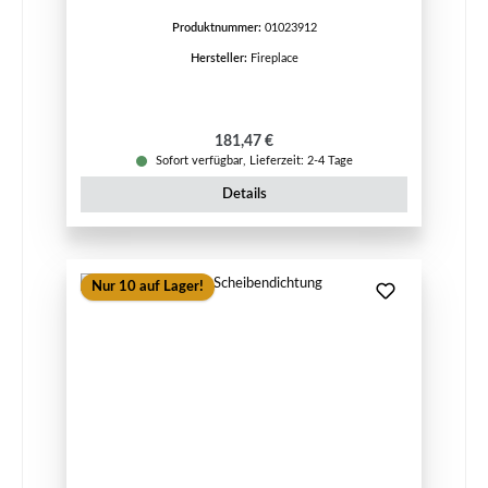
Produktnummer:
01023912
Hersteller:
Fireplace
Regulärer Preis:
181,47 €
Sofort verfügbar, Lieferzeit: 2-4 Tage
Details
Nur 10 auf Lager!