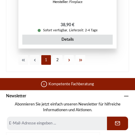
Hersteller:
Fireplace
Regulärer Preis:
38,90 €
Sofort verfügbar, Lieferzeit: 2-4 Tage
Details
Seite
Seite
1
2
Kompetente Fachberatung
Newsletter
Abonnieren Sie jetzt einfach unseren Newsletter für hilfreiche
Informationen und Aktionen.
E-
Mail-
Adresse
*