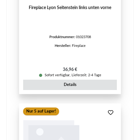
Fireplace Lyon Seitenstein links unten vorne
Produktnummer:
01023708
Hersteller:
Fireplace
Regulärer Preis:
36,96 €
Sofort verfügbar, Lieferzeit: 2-4 Tage
Details
Nur 5 auf Lager!