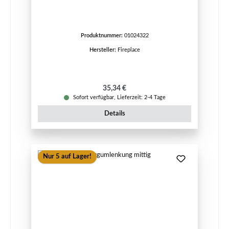
Produktnummer:
01024322
Hersteller:
Fireplace
Regulärer Preis:
35,34 €
Sofort verfügbar, Lieferzeit: 2-4 Tage
Details
Nur 5 auf Lager!