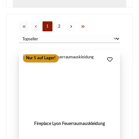
Seite
Seite
1
2
Nur 5 auf Lager!
Fireplace Lyon Feuerraumauskleidung