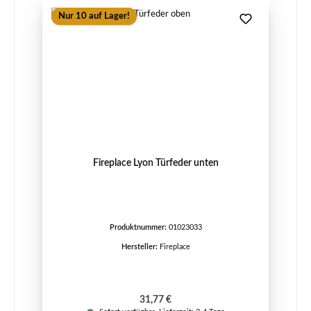
Nur 10 auf Lager!
Fireplace Lyon Türfeder unten
Produktnummer:
01023033
Hersteller:
Fireplace
Regulärer Preis:
31,77 €