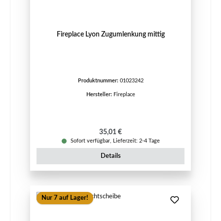
Fireplace Lyon Zugumlenkung mittig
Produktnummer:
01023242
Hersteller:
Fireplace
Regulärer Preis:
35,01 €
Sofort verfügbar, Lieferzeit: 2-4 Tage
Details
Nur 7 auf Lager!