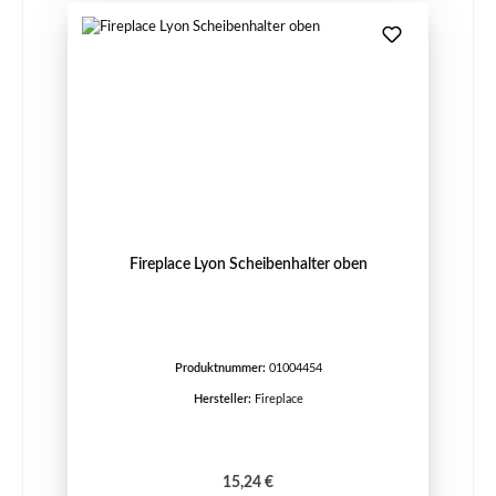
Fireplace Lyon Scheibenhalter oben
Produktnummer:
01004454
Hersteller:
Fireplace
Regulärer Preis:
15,24 €