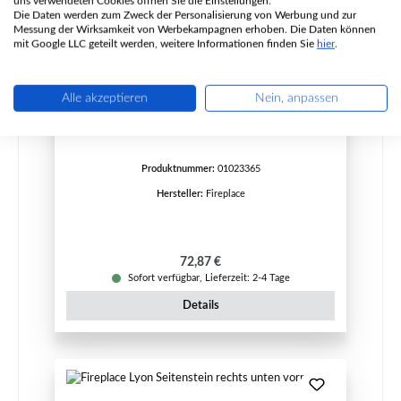
uns verwendeten Cookies öffnen Sie die Einstellungen.
Die Daten werden zum Zweck der Personalisierung von Werbung und zur
Messung der Wirksamkeit von Werbekampagnen erhoben. Die Daten können
mit Google LLC geteilt werden, weitere Informationen finden Sie
hier
.
Fireplace Lyon Zugumlenkung unten
Alle akzeptieren
Nein, anpassen
Produktnummer:
01023365
Hersteller:
Fireplace
Regulärer Preis:
72,87 €
Sofort verfügbar, Lieferzeit: 2-4 Tage
Details