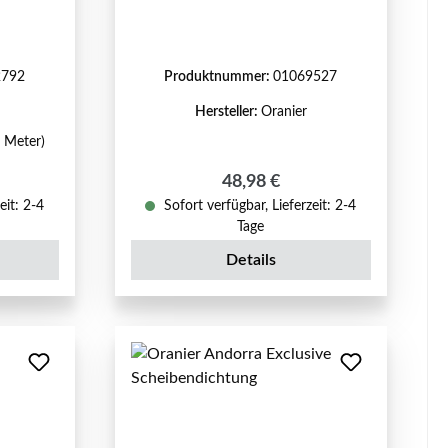
2792
Produktnummer:
01069527
Hersteller:
Oranier
1 Meter)
reis:
Regulärer Preis:
48,98 €
eit: 2-4
Sofort verfügbar, Lieferzeit: 2-4
Tage
Details