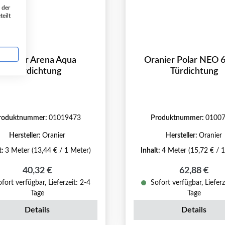
 der
eilt
Oranier Arena Aqua
Oranier Polar NEO 
Türdichtung
Türdichtung
roduktnummer:
01019473
Produktnummer:
0100
Hersteller:
Oranier
Hersteller:
Oranier
t:
3 Meter
(13,44 € / 1 Meter)
Inhalt:
4 Meter
(15,72 € / 
Regulärer Preis:
Regulärer P
40,32 €
62,88 €
fort verfügbar, Lieferzeit: 2-4
Sofort verfügbar, Lieferz
Tage
Tage
Details
Details