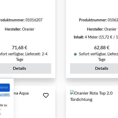
roduktnummer:
01016207
Produktnummer:
0106
Hersteller:
Oranier
Hersteller:
Oranier
Inhalt:
4 Meter
(15,72 € / 
Regulärer Preis:
Regulärer P
71,68 €
62,88 €
fort verfügbar, Lieferzeit: 2-4
Sofort verfügbar, Lieferz
Tage
Tage
Details
Details
ieren
mungen
te zu
-
s