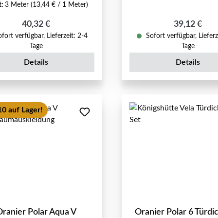
t:
3 Meter
(13,44 € / 1 Meter)
Regulärer Preis:
Regulärer P
40,32 €
39,12 €
fort verfügbar, Lieferzeit: 2-4
Sofort verfügbar, Lieferz
Tage
Tage
Details
Details
10 auf Lager!
ranier Polar Aqua V
Oranier Polar 6 Türdi