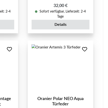
reis:
Regulärer Preis:
32,00 €
eit: 2-4
Sofort verfügbar, Lieferzeit: 2-4
Tage
Details
antage
Oranier Polar NEO Aqua
g
Türfeder