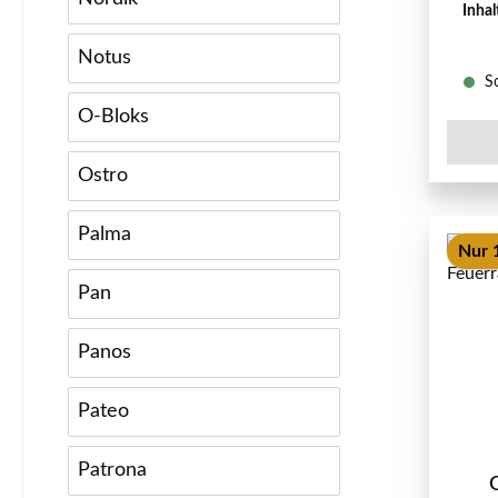
Inhal
Notus
So
O-Bloks
Ostro
Palma
Nur 
Pan
Panos
Pateo
Patrona
O