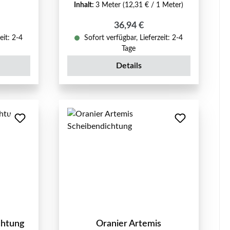
Inhalt:
3 Meter
(12,31 € / 1 Meter)
reis:
Regulärer Preis:
36,94 €
eit: 2-4
Sofort verfügbar, Lieferzeit: 2-4
Tage
Details
chtung
Oranier Artemis