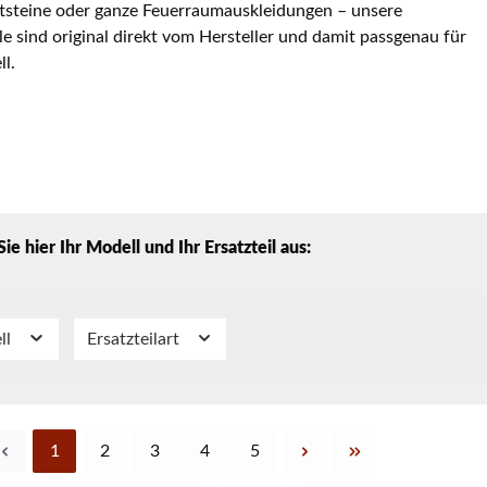
steine oder ganze Feuerraumauskleidungen – unsere
ile sind original direkt vom Hersteller und damit passgenau für
ll.
ie hier Ihr Modell und Ihr Ersatzteil aus:
ll
Ersatzteilart
Seite
Seite
Seite
Seite
Seite
1
2
3
4
5