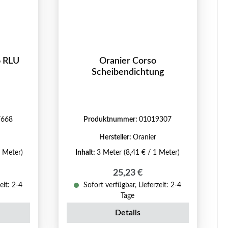
6 RLU
Oranier Corso
Scheibendichtung
7668
Produktnummer:
01019307
Hersteller:
Oranier
1 Meter)
Inhalt:
3 Meter
(8,41 € / 1 Meter)
reis:
Regulärer Preis:
25,23 €
eit: 2-4
Sofort verfügbar, Lieferzeit: 2-4
Tage
Details