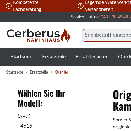
Kompetente
Lagernde Ware werkta
 Hauptinhalt springen
Zur Suche springen
Zur Hauptnavigation springen
Fachberatung
versandbereit
Service-Hotline:
040 - 28 48 48 
Startseite
Ersatzteile
Ersatzteilarten
Outd
/
/
Startseite
Ersatzteile
Oranier
Orig
Wählen Sie Ihr
Modell:
Kam
(A - Z)
Sorgen S
4615
original