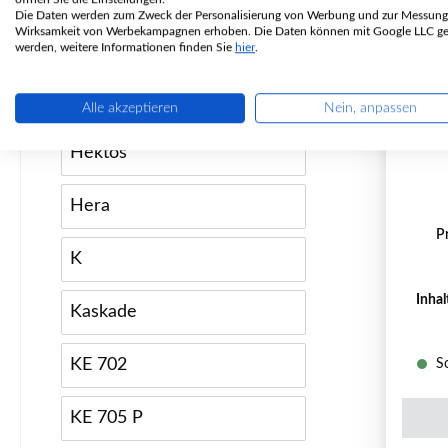
Die Daten werden zum Zweck der Personalisierung von Werbung und zur Messung
Wirksamkeit von Werbekampagnen erhoben. Die Daten können mit Google LLC get
Fjord
werden, weitere Informationen finden Sie
hier
.
Gala
Alle akzeptieren
Nein, anpassen
Hektos
Hera
P
K
Inhal
Kaskade
KE 702
So
KE 705 P