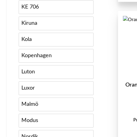
KE 706
Kiruna
Kola
Kopenhagen
Luton
Oran
Luxor
Malmö
Modus
P
Nordik