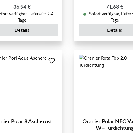
Regulärer Preis:
Regulärer P
36,94 €
71,68 €
fort verfügbar, Lieferzeit: 2-4
Sofort verfügbar, Lieferz
Tage
Tage
Details
Details
nier Polar 8 Ascherost
Oranier Polar NEO V
W+ Türdichtun