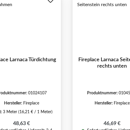
lace Larnaca Türdichtung
Fireplace Larnaca Seit
rechts unten
roduktnummer:
01024107
Produktnummer:
0104
Hersteller:
Fireplace
Hersteller:
Fireplace
t:
3 Meter
(16,21 € / 1 Meter)
Regulärer Preis:
Regulärer P
48,63 €
46,69 €