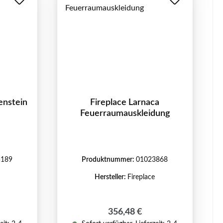
enstein
Fireplace Larnaca
Feuerraumauskleidung
5189
Produktnummer:
01023868
Hersteller:
Fireplace
reis:
Regulärer Preis:
356,48 €