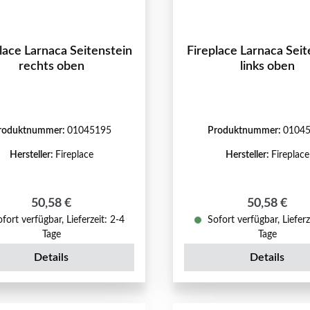
lace Larnaca Seitenstein
Fireplace Larnaca Seit
rechts oben
links oben
roduktnummer:
01045195
Produktnummer:
0104
Hersteller:
Fireplace
Hersteller:
Fireplace
Regulärer Preis:
Regulärer P
50,58 €
50,58 €
fort verfügbar, Lieferzeit: 2-4
Sofort verfügbar, Lieferz
Tage
Tage
Details
Details