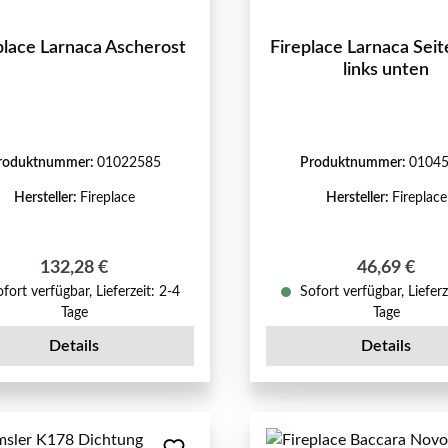
place Larnaca Ascherost
Fireplace Larnaca Seit
links unten
roduktnummer:
01022585
Produktnummer:
0104
Hersteller:
Fireplace
Hersteller:
Fireplace
Regulärer Preis:
Regulärer P
132,28 €
46,69 €
fort verfügbar, Lieferzeit: 2-4
Sofort verfügbar, Lieferz
Tage
Tage
Details
Details