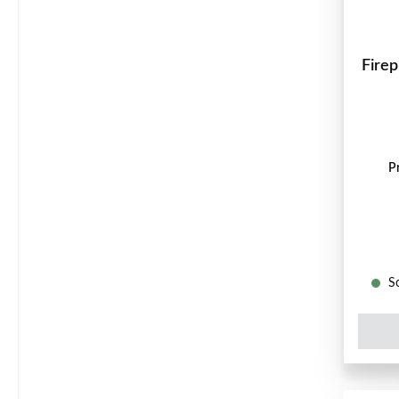
Firep
P
So