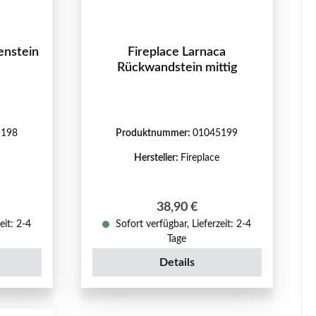
enstein
Fireplace Larnaca
Rückwandstein mittig
5198
Produktnummer:
01045199
Hersteller:
Fireplace
reis:
Regulärer Preis:
38,90 €
eit: 2-4
Sofort verfügbar, Lieferzeit: 2-4
Tage
Details