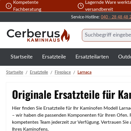
Kompetente
Lagernde Ware werkta
 Hauptinhalt springen
Zur Suche springen
Zur Hauptnavigation springen
Fachberatung
versandbereit
Service-Hotline:
040 - 28 48 48 
Startseite
Ersatzteile
Ersatzteilarten
Outd
/
/
/
Startseite
Ersatzteile
Fireplace
Larnaca
Originale Ersatzteile für K
Hier finden Sie Ersatzteile für Ihr Kaminofen Modell Lar
– wir haben die passenden Komponenten für Ihren Ofen. Fa
kompetentes Team jederzeit zur Verfügung. Vertrauen Sie
Ihres Kaminofens.