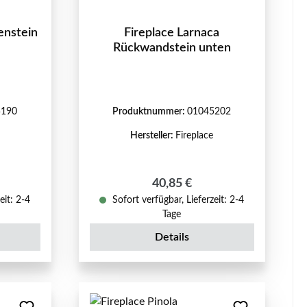
enstein
Fireplace Larnaca
Rückwandstein unten
5190
Produktnummer:
01045202
Hersteller:
Fireplace
reis:
Regulärer Preis:
40,85 €
eit: 2-4
Sofort verfügbar, Lieferzeit: 2-4
Tage
Details