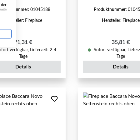
 der
roduktnummer:
01045188
Produktnummer:
0104
eilt
Hersteller:
Fireplace
Hersteller:
Fireplace
Regulärer Preis:
Regulärer P
71,31 €
35,81 €
fort verfügbar, Lieferzeit: 2-4
Sofort verfügbar, Lieferz
Tage
Tage
Details
Details