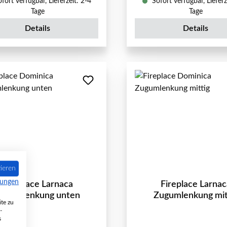
fort verfügbar, Lieferzeit: 2-4
Sofort verfügbar, Lieferz
Tage
Tage
Details
Details
ieren
mungen
Fireplace Larnaca
Fireplace Larnac
ugumlenkung unten
Zugumlenkung mit
te zu
-
s