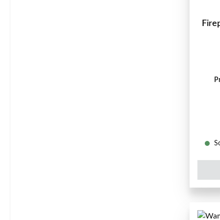
Fire
P
So