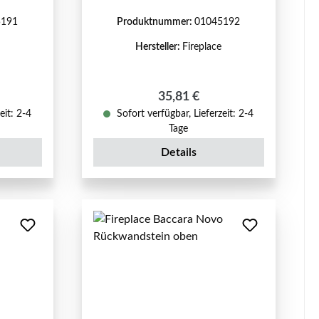
5191
Produktnummer:
01045192
Hersteller:
Fireplace
reis:
Regulärer Preis:
35,81 €
eit: 2-4
Sofort verfügbar, Lieferzeit: 2-4
Tage
Details