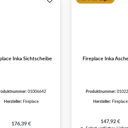
place Inka Sichtscheibe
Fireplace Inka Asch
roduktnummer:
01006642
Produktnummer:
0102
Hersteller:
Fireplace
Hersteller:
Fireplace
Regulärer Pr
147,92 €
Regulärer Preis:
176,39 €