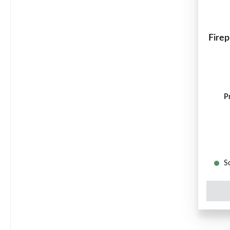
Firep
P
So