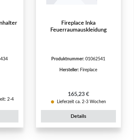
nhalter
Fireplace Inka
Feuerraumauskleidung
6434
Produktnummer:
01062541
Hersteller:
Fireplace
reis:
Regulärer Preis:
165,23 €
eit: 2-4
Lieferzeit ca. 2-3 Wochen
Details