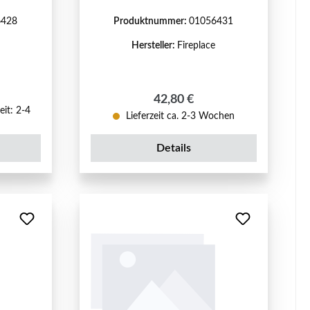
6428
Produktnummer:
01056431
Hersteller:
Fireplace
reis:
Regulärer Preis:
42,80 €
eit: 2-4
Lieferzeit ca. 2-3 Wochen
Details