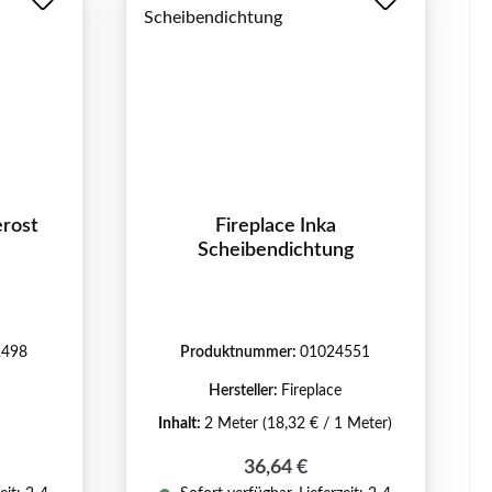
erost
Fireplace Inka
Scheibendichtung
2498
Produktnummer:
01024551
Hersteller:
Fireplace
Inhalt:
2 Meter
(18,32 € / 1 Meter)
eis:
Regulärer Preis:
36,64 €