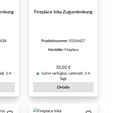
lenkung
Fireplace Inka Zugumlenkung
4838
Produktnummer:
01056427
Hersteller:
Fireplace
eis:
Regulärer Preis:
35,01 €
eit: 2-4
Sofort verfügbar, Lieferzeit: 2-4
Tage
Details