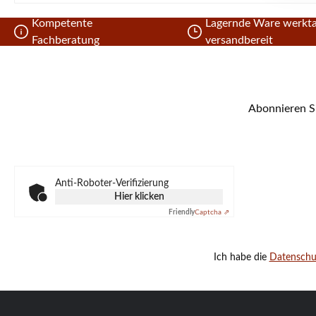
Kompetente
Lagernde Ware werkta
Fachberatung
versandbereit
Abonnieren Si
Anti-Roboter-Verifizierung
Hier klicken
Friendly
Captcha ⇗
Ich habe die
Datensch