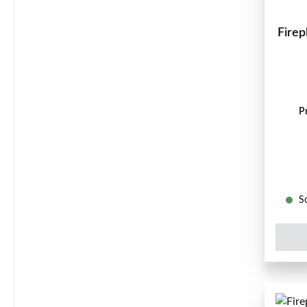
Fireplace 
P
So