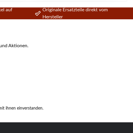
el auf
Originale Ersatzteile direkt vom
Hersteller
 und Aktionen.
it ihnen einverstanden.