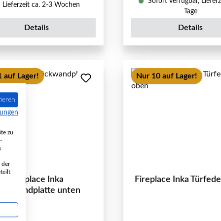
Sofort verfügbar, Lieferz
Lieferzeit ca. 2-3 Wochen
Tage
Details
Details
 auf Lager!
Nur 10 auf Lager!
ieren
mungen
te zu
-
s
 der
eilt
Fireplace Inka
Fireplace Inka Türfed
ückwandplatte unten