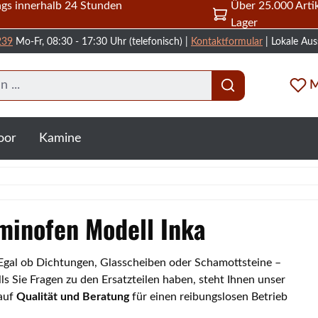
gs innerhalb 24 Stunden
Über 25.000 Artik
Lager
239
Mo-Fr, 08:30 - 17:30 Uhr (telefonisch) |
Kontaktformular
| Lokale Aus
M
oor
Kamine
aminofen Modell Inka
. Egal ob Dichtungen, Glasscheiben oder Schamottsteine –
s Sie Fragen zu den Ersatzteilen haben, steht Ihnen unser
 auf
Qualität und Beratung
für einen reibungslosen Betrieb