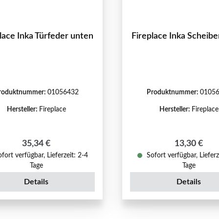
lace Inka Türfeder unten
Fireplace Inka Scheibe
roduktnummer:
01056432
Produktnummer:
0105
Hersteller:
Fireplace
Hersteller:
Fireplace
Regulärer Preis:
Regulärer P
35,34 €
13,30 €
fort verfügbar, Lieferzeit: 2-4
Sofort verfügbar, Lieferz
Tage
Tage
Details
Details