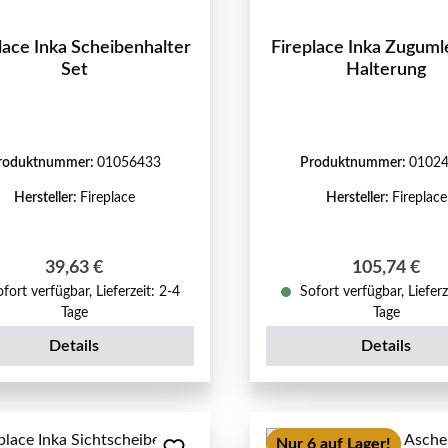
Inka Scheibenhalter
Fireplace Inka Zugum
Set
Halterung
roduktnummer:
01056433
Produktnummer:
0102
Hersteller:
Fireplace
Hersteller:
Fireplace
Regulärer Preis:
Regulärer Pr
39,63 €
105,74 €
fort verfügbar, Lieferzeit: 2-4
Sofort verfügbar, Lieferz
Tage
Tage
Details
Details
Nur 6 auf Lager!