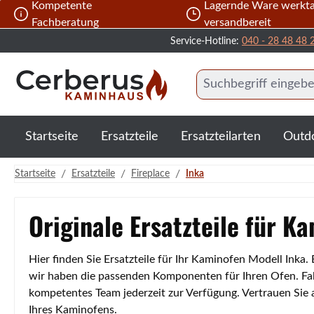
Kompetente
Lagernde Ware werkta
 Hauptinhalt springen
Zur Suche springen
Zur Hauptnavigation springen
Fachberatung
versandbereit
Service-Hotline:
040 - 28 48 48 
Startseite
Ersatzteile
Ersatzteilarten
Outd
/
/
/
Startseite
Ersatzteile
Fireplace
Inka
Originale Ersatzteile für K
Hier finden Sie Ersatzteile für Ihr Kaminofen Modell Inka
wir haben die passenden Komponenten für Ihren Ofen. Fall
kompetentes Team jederzeit zur Verfügung. Vertrauen Sie
Ihres Kaminofens.