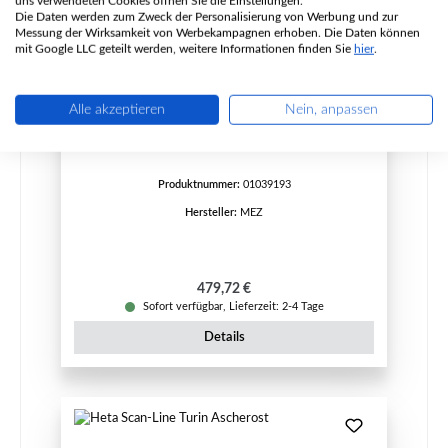
uns verwendeten Cookies öffnen Sie die Einstellungen.
Die Daten werden zum Zweck der Personalisierung von Werbung und zur
Messung der Wirksamkeit von Werbekampagnen erhoben. Die Daten können
mit Google LLC geteilt werden, weitere Informationen finden Sie
hier
.
MEZ Turin Feuerraumauskleidung B
Alle akzeptieren
Nein, anpassen
Produktnummer:
01039193
Hersteller:
MEZ
Regulärer Preis:
479,72 €
Sofort verfügbar, Lieferzeit: 2-4 Tage
Details