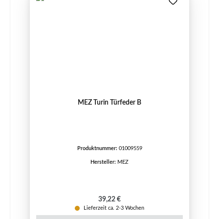
MEZ Turin Türfeder B
Produktnummer:
01009559
Hersteller:
MEZ
Regulärer Preis:
39,22 €
Lieferzeit ca. 2-3 Wochen