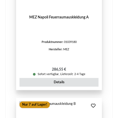
MEZ Napoli Feuerraumauskleidung A
Produktnummer:
01039180
Hersteller:
MEZ
Regulärer Preis:
286,55 €
Sofort verfügbar, Lieferzeit: 2-4 Tage
Details
Nur 7 auf Lager!