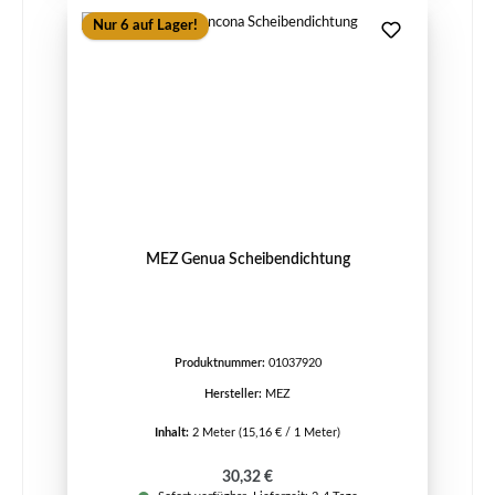
Nur 6 auf Lager!
MEZ Genua Scheibendichtung
Produktnummer:
01037920
Hersteller:
MEZ
Inhalt:
2 Meter
(15,16 € / 1 Meter)
Regulärer Preis:
30,32 €