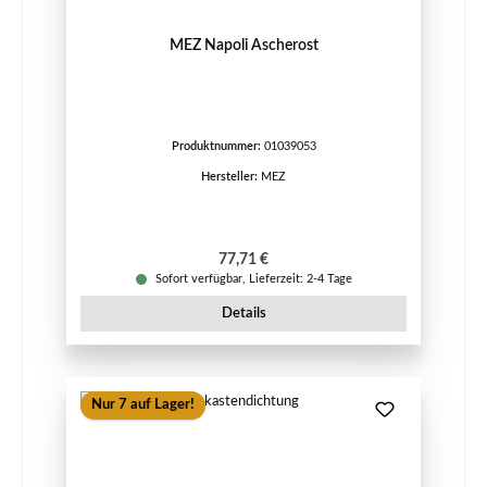
MEZ Napoli Ascherost
Produktnummer:
01039053
Hersteller:
MEZ
Regulärer Preis:
77,71 €
Sofort verfügbar, Lieferzeit: 2-4 Tage
Details
Nur 7 auf Lager!