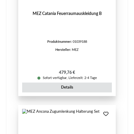
MEZ Catania Feuerraumauskleidung B
Produktnummer:
01039188
Hersteller:
MEZ
Regulärer Preis:
479,76 €
Sofort verfügbar, Lieferzeit: 2-4 Tage
Details