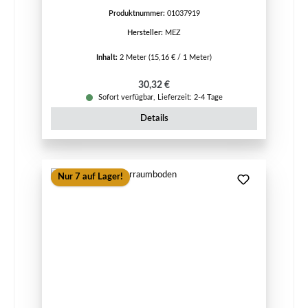
Produktnummer:
01037919
Hersteller:
MEZ
Inhalt:
2 Meter
(15,16 € / 1 Meter)
Regulärer Preis:
30,32 €
Sofort verfügbar, Lieferzeit: 2-4 Tage
Details
Nur 7 auf Lager!