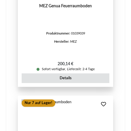
MEZ Genua Feuerraumboden
Produktnummer:
01039039
Hersteller:
MEZ
Regulärer Preis:
200,14 €
Sofort verfügbar, Lieferzeit: 2-4 Tage
Details
Nur 7 auf Lager!