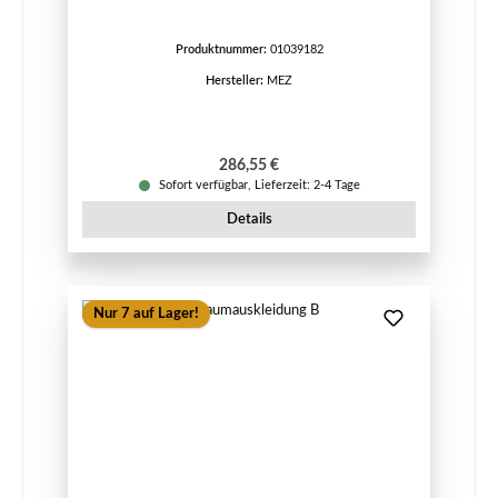
Produktnummer:
01039182
Hersteller:
MEZ
Regulärer Preis:
286,55 €
Sofort verfügbar, Lieferzeit: 2-4 Tage
Details
Nur 7 auf Lager!