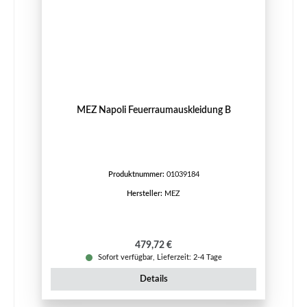
MEZ Napoli Feuerraumauskleidung B
Produktnummer:
01039184
Hersteller:
MEZ
Regulärer Preis:
479,72 €
Sofort verfügbar, Lieferzeit: 2-4 Tage
Details