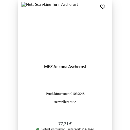
MEZ Ancona Ascherost
Produktnummer:
01039048
Hersteller:
MEZ
Regulärer Preis:
77,71 €
Sofort verfügbar, Lieferzeit: 2-4 Tage