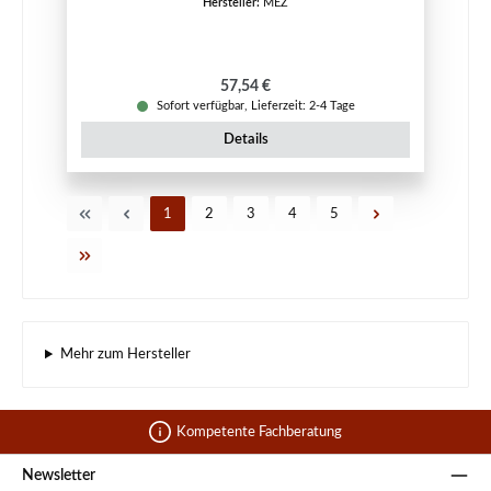
Hersteller:
MEZ
Regulärer Preis:
57,54 €
Sofort verfügbar, Lieferzeit: 2-4 Tage
Details
Seite
Seite
Seite
Seite
Seite
1
2
3
4
5
Mehr zum Hersteller
Kompetente Fachberatung
Newsletter