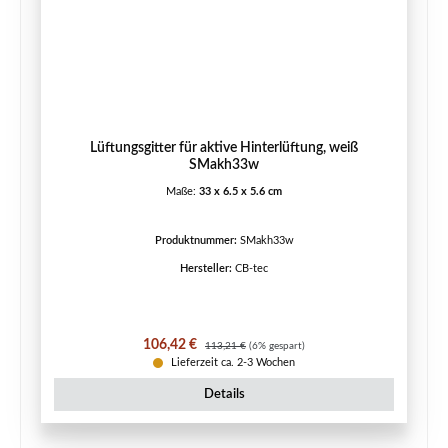
Lüftungsgitter für aktive Hinterlüftung, weiß
SMakh33w
Maße:
33 x 6.5 x 5.6 cm
Produktnummer:
SMakh33w
Hersteller:
CB-tec
Verkaufspreis:
Regulärer Preis:
106,42 €
113,21 €
(6% gespart)
Lieferzeit ca. 2-3 Wochen
Details