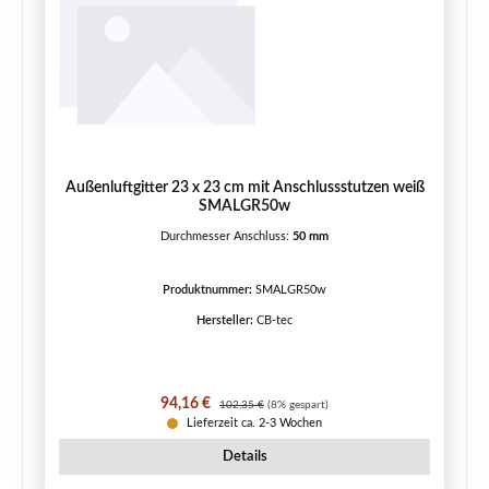
Außenluftgitter 23 x 23 cm mit Anschlussstutzen weiß
SMALGR50w
Durchmesser Anschluss:
50 mm
Produktnummer:
SMALGR50w
Hersteller:
CB-tec
Verkaufspreis:
Regulärer Preis:
94,16 €
102,35 €
(8% gespart)
Lieferzeit ca. 2-3 Wochen
Details