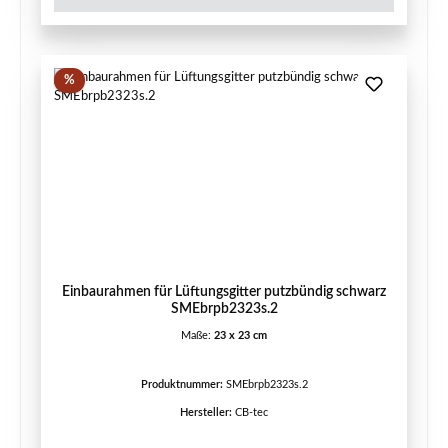
Rabatt
%
Einbaurahmen für Lüftungsgitter putzbündig schwarz
SMEbrpb2323s.2
Maße:
23 x 23 cm
Produktnummer:
SMEbrpb2323s.2
Hersteller:
CB-tec