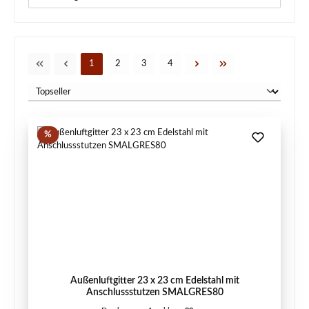
Seite
Seite
Seite
Seite
1
2
3
4
Rabatt
%
Außenluftgitter 23 x 23 cm Edelstahl mit
Anschlussstutzen SMALGRES80