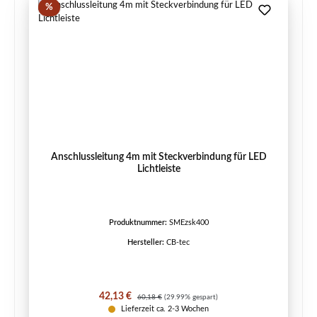
Rabatt
%
Anschlussleitung 4m mit Steckverbindung für LED
Lichtleiste
Produktnummer:
SMEzsk400
Hersteller:
CB-tec
Verkaufspreis:
Regulärer Preis:
42,13 €
60,18 €
(29.99% gespart)
Lieferzeit ca. 2-3 Wochen