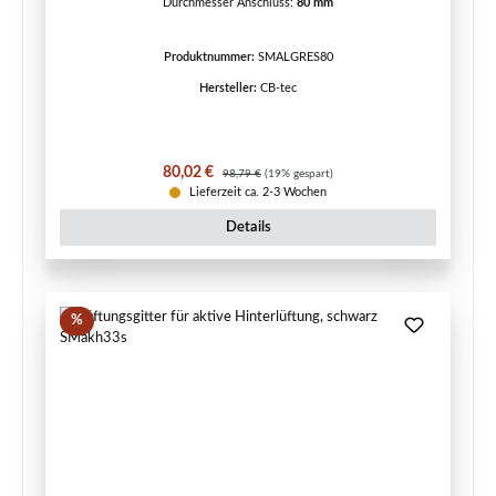
Durchmesser Anschluss:
80 mm
Produktnummer:
SMALGRES80
Hersteller:
CB-tec
Verkaufspreis:
Regulärer Preis:
80,02 €
98,79 €
(19% gespart)
Lieferzeit ca. 2-3 Wochen
Details
Rabatt
%