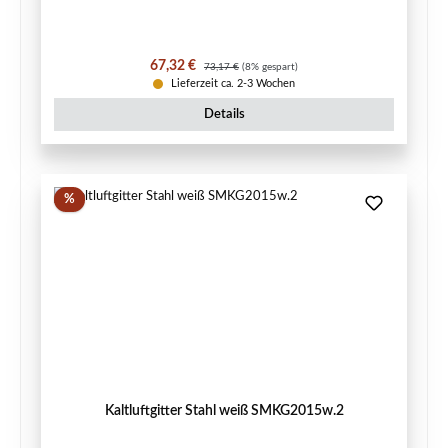
Verkaufspreis:
Regulärer Preis:
67,32 €
73,17 €
(8% gespart)
Lieferzeit ca. 2-3 Wochen
Details
Rabatt
%
Kaltluftgitter Stahl weiß SMKG2015w.2