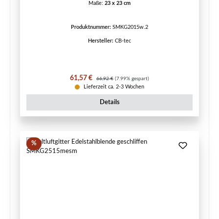
Maße:
23 x 23 cm
Produktnummer:
SMKG2015w.2
Hersteller:
CB-tec
Verkaufspreis:
Regulärer Preis:
61,57 €
66,92 €
(7.99% gespart)
Lieferzeit ca. 2-3 Wochen
Details
Rabatt
%