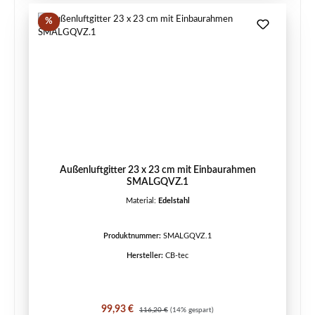
Rabatt
%
Außenluftgitter 23 x 23 cm mit Einbaurahmen
SMALGQVZ.1
Material:
Edelstahl
Produktnummer:
SMALGQVZ.1
Hersteller:
CB-tec
Verkaufspreis:
Regulärer Preis:
99,93 €
116,20 €
(14% gespart)