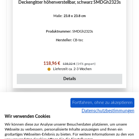
Deckengitter höhenverstellbar, schwarz SMDGh2323s
Maße:
23.8 x 23.8 cm
Produktnummer:
SMDGh2323s
Hersteller:
CB-tec
Verkaufspreis:
Regulärer Preis:
118,96 €
138,32 €
(14% gespart)
Lieferzeit ca. 2-3 Wochen
Details
Fortfahren, ohne zu akzeptieren
Rabatt
%
Datenschutzbestimmungen
Wir verwenden Cookies
Wir können diese zur Analyse unserer Besucherdaten platzieren, um unsere
Webseite zu verbessern, personalisierte Inhalte anzuzeigen und Ihnen ein
großartiges Webseiten-Erlebnis zu bieten. Für weitere Informationen zu den von