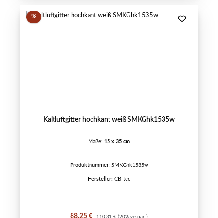
Rabatt
%
Kaltluftgitter hochkant weiß SMKGhk1535w
Maße:
15 x 35 cm
Produktnummer:
SMKGhk1535w
Hersteller:
CB-tec
Verkaufspreis:
Regulärer Preis:
88,25 €
110,31 €
(20% gespart)