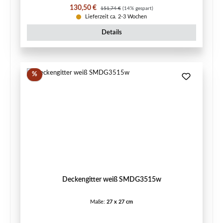
Verkaufspreis:
Regulärer Preis:
130,50 €
151,74 €
(14% gespart)
Lieferzeit ca. 2-3 Wochen
Details
Rabatt
%
Deckengitter weiß SMDG3515w
Maße:
27 x 27 cm