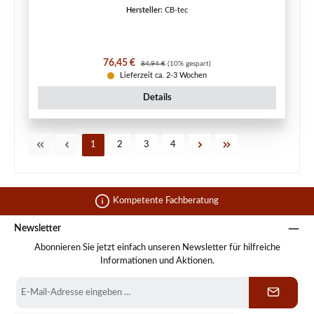
Hersteller:
CB-tec
Verkaufspreis:
Regulärer Preis:
76,45 €
84,94 €
(10% gespart)
Lieferzeit ca. 2-3 Wochen
Details
Seite
Seite
Seite
Seite
1
2
3
4
Kompetente Fachberatung
Newsletter
Abonnieren Sie jetzt einfach unseren Newsletter für hilfreiche
Informationen und Aktionen.
E-
Mail-
Adresse