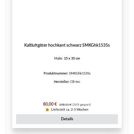
Kaltluftgitter hochkant schwarz SMKGhk1535s
Maße:
15 x 35 cm
Produktnummer:
SMKGhk1535s
Hersteller:
CB-tec
Verkaufspreis:
Regulärer Preis:
80,00 €
108,11 €
(26% gespart)
Lieferzeit ca. 2-3 Wochen
Details