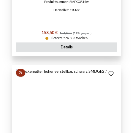
Produktnummer:
SMDG3515w
Hersteller:
CB-tec
Verkaufspreis:
Regulärer Preis:
158,50 €
184,30 €
(14% gespart)
Lieferzeit ca. 2-3 Wochen
Details
Rabatt
%