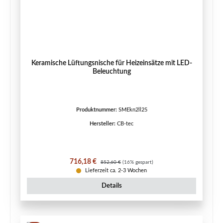
Keramische Lüftungsnische für Heizeinsätze mit LED-
Beleuchtung
Produktnummer:
SMEkn2ll25
Hersteller:
CB-tec
Verkaufspreis:
Regulärer Preis:
716,18 €
852,60 €
(16% gespart)
Lieferzeit ca. 2-3 Wochen
Details