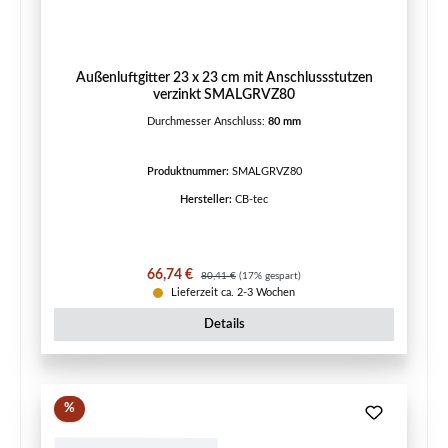
Außenluftgitter 23 x 23 cm mit Anschlussstutzen
verzinkt SMALGRVZ80
Durchmesser Anschluss:
80 mm
Produktnummer:
SMALGRVZ80
Hersteller:
CB-tec
Verkaufspreis:
Regulärer Preis:
66,74 €
80,41 €
(17% gespart)
Lieferzeit ca. 2-3 Wochen
Details
Rabatt
%