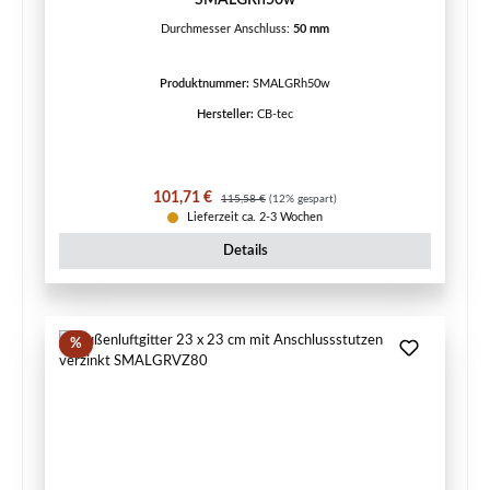
Durchmesser Anschluss:
50 mm
Produktnummer:
SMALGRh50w
Hersteller:
CB-tec
Verkaufspreis:
Regulärer Preis:
101,71 €
115,58 €
(12% gespart)
Lieferzeit ca. 2-3 Wochen
Details
Rabatt
%