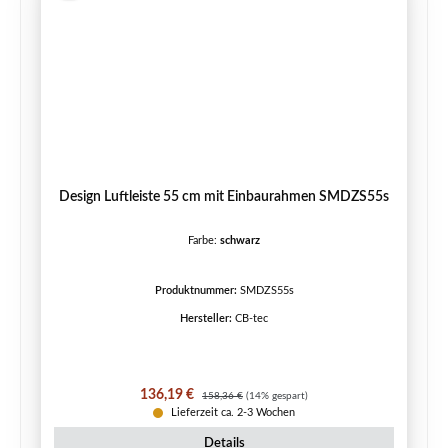
Design Luftleiste 55 cm mit Einbaurahmen SMDZS55s
Farbe:
schwarz
Produktnummer:
SMDZS55s
Hersteller:
CB-tec
Verkaufspreis:
Regulärer Preis:
136,19 €
158,36 €
(14% gespart)
Lieferzeit ca. 2-3 Wochen
Details