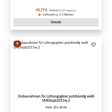
Verkaufspreis:
Regulärer Preis:
45,77 €
47,19 €
(3.01% gespart)
Lieferzeit ca. 2-3 Wochen
Details
Rabatt
%
Einbaurahmen für Lüftungsgitter putzbündig weiß
SMEbrpb2015w.2
Maße:
23 x 23 cm