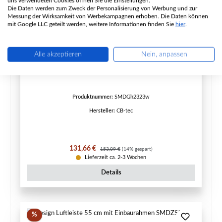
uns verwendeten Cookies öffnen Sie die Einstellungen.
Die Daten werden zum Zweck der Personalisierung von Werbung und zur
Messung der Wirksamkeit von Werbekampagnen erhoben. Die Daten können
mit Google LLC geteilt werden, weitere Informationen finden Sie
hier
.
Deckengitter höhenverstellbar, weiß SMDGh2323w
Alle akzeptieren
Nein, anpassen
Maße:
23.8 x 23.8 cm
Produktnummer:
SMDGh2323w
Hersteller:
CB-tec
Verkaufspreis:
Regulärer Preis:
131,66 €
153,09 €
(14% gespart)
Lieferzeit ca. 2-3 Wochen
Details
Rabatt
%