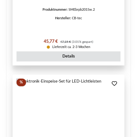
Produktnummer:
SMEbrpb2015w.2
Hersteller:
CB-tec
Verkaufspreis:
Regulärer Preis:
45,77 €
47,19 €
(3.01% gespart)
Lieferzeit ca. 2-3 Wochen
Details
Rabatt
%