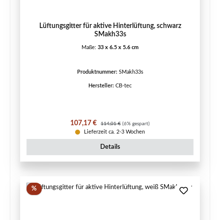
Lüftungsgitter für aktive Hinterlüftung, schwarz
SMakh33s
Maße:
33 x 6.5 x 5.6 cm
Produktnummer:
SMakh33s
Hersteller:
CB-tec
Verkaufspreis:
Regulärer Preis:
107,17 €
114,01 €
(6% gespart)
Lieferzeit ca. 2-3 Wochen
Details
Rabatt
%