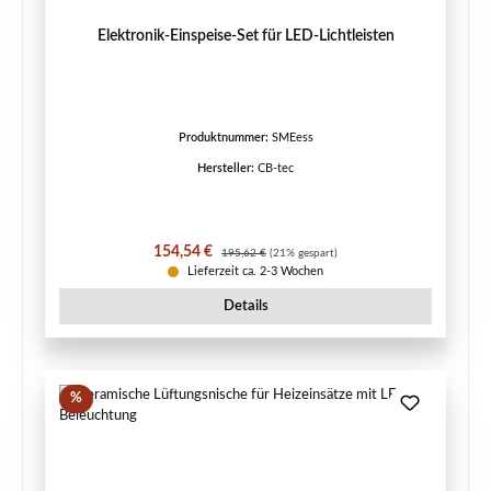
Elektronik-Einspeise-Set für LED-Lichtleisten
Produktnummer:
SMEess
Hersteller:
CB-tec
Verkaufspreis:
Regulärer Preis:
154,54 €
195,62 €
(21% gespart)
Lieferzeit ca. 2-3 Wochen
Details
Rabatt
%