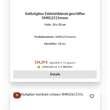
Kaltluftgitter Edelstahlblende geschliffen
SMKG2515mesm
Maße:
23 x 23 cm
Produktnummer:
SMKG2515mesm
Hersteller:
CB-tec
Verkaufspreis:
Regulärer Preis:
134,29 €
161,79 €
(17% gespart)
Lieferzeit ca. 2-3 Wochen
Details
Rabatt
%