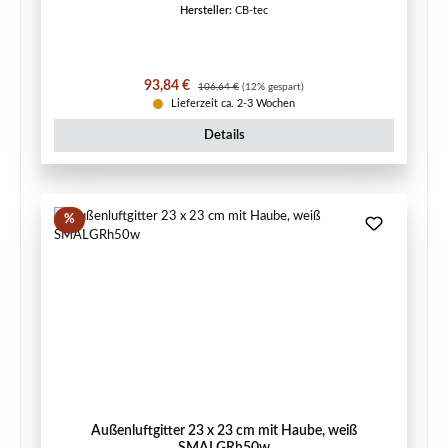
Hersteller:
CB-tec
Verkaufspreis:
Regulärer Preis:
93,84 €
106,64 €
(12% gespart)
Lieferzeit ca. 2-3 Wochen
Details
Rabatt
%
Außenluftgitter 23 x 23 cm mit Haube, weiß
SMALGRh50w