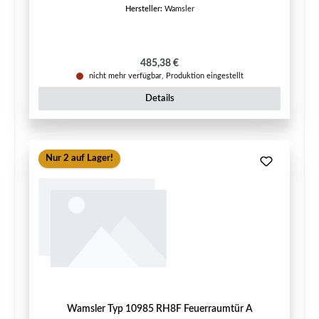
Hersteller:
Wamsler
Regulärer Preis:
485,38 €
nicht mehr verfügbar, Produktion eingestellt
Details
Nur 2 auf Lager!
Wamsler Typ 10985 RH8F Feuerraumtür A