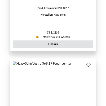
Produktnummer:
01000817
Hersteller:
Haas-Sohn
Regulärer Preis:
731,18 €
Lieferzeit ca. 2-3 Wochen
Details