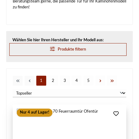
Beratungsteam gerne, die passende Tür für Ihr Kaminofenmodell
zu finden!
Wählen Sie hier Ihren Hersteller und Ihr Modell aus:
Produkte filtern
Seite
Seite
Seite
Seite
Seite
1
2
3
4
5
Nur 4 auf Lager!