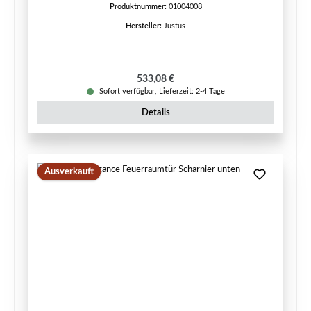
Produktnummer:
01004008
Hersteller:
Justus
Regulärer Preis:
533,08 €
Sofort verfügbar, Lieferzeit: 2-4 Tage
Details
Ausverkauft