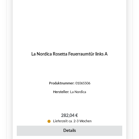
La Nordica Rosetta Feuerraumtür links A
Produktnummer:
01065506
Hersteller:
La Nordica
Regulärer Preis:
282,04 €
Lieferzeit ca. 2-3 Wochen
Details