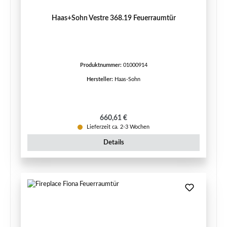
Haas+Sohn Vestre 368.19 Feuerraumtür
Produktnummer:
01000914
Hersteller:
Haas-Sohn
Regulärer Preis:
660,61 €
Lieferzeit ca. 2-3 Wochen
Details