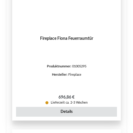
Fireplace Fiona Feuerraumtür
Produktnummer:
01005295
Hersteller:
Fireplace
Regulärer Preis:
696,86 €
Lieferzeit ca. 2-3 Wochen
Details