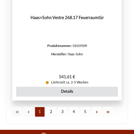
Haas+Sohn Vestre 268.17 Feuerraumtür
Produktnummer:
01019509
Hersteller:
Haas-Sohn
Regulärer Preis:
541,61 €
Lieferzeit ca. 2-3 Wochen
Details
Seite
Seite
Seite
Seite
Seite
1
2
3
4
5