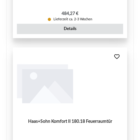
Regulärer Preis:
484,27 €
Lieferzeit ca. 2-3 Wochen
Details
Haas+Sohn Komfort II 180.18 Feuerraumtür