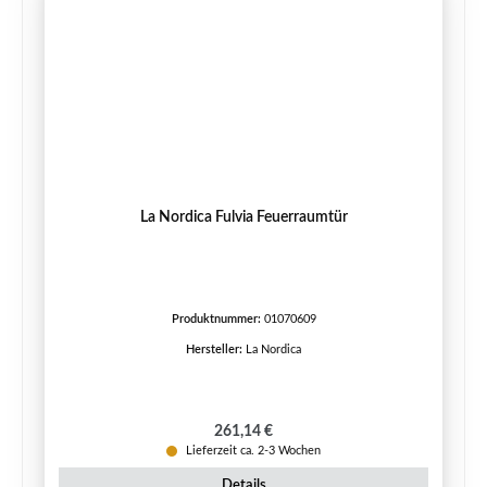
La Nordica Fulvia Feuerraumtür
Produktnummer:
01070609
Hersteller:
La Nordica
Regulärer Preis:
261,14 €
Lieferzeit ca. 2-3 Wochen
Details