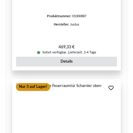
Produktnummer:
01000887
Hersteller:
Justus
Regulärer Preis:
469,33 €
Sofort verfügbar, Lieferzeit: 2-4 Tage
Details
Nur 3 auf Lager!