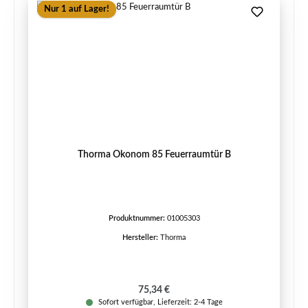
Nur 1 auf Lager!
Thorma Ökonom 85 Feuerraumtür B
Produktnummer:
01005303
Hersteller:
Thorma
Regulärer Preis:
75,34 €
Sofort verfügbar, Lieferzeit: 2-4 Tage