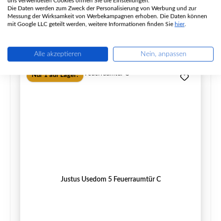
uns verwendeten Cookies öffnen Sie die Einstellungen.
Die Daten werden zum Zweck der Personalisierung von Werbung und zur
Regulärer Preis:
230,62 €
Messung der Wirksamkeit von Werbekampagnen erhoben. Die Daten können
Lieferzeit ca. 5-6 Wochen
mit Google LLC geteilt werden, weitere Informationen finden Sie
hier
.
Details
Alle akzeptieren
Nein, anpassen
Nur 1 auf Lager!
Justus Usedom 5 Feuerraumtür C