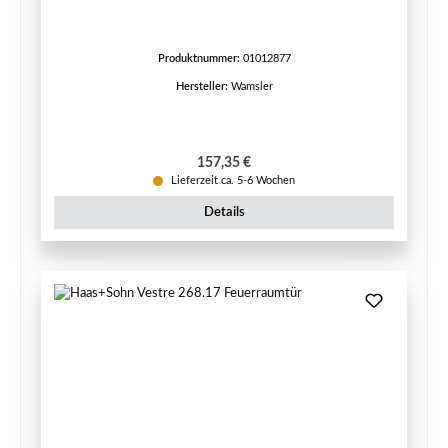
Produktnummer:
01012877
Hersteller:
Wamsler
Regulärer Preis:
157,35 €
Lieferzeit ca. 5-6 Wochen
Details