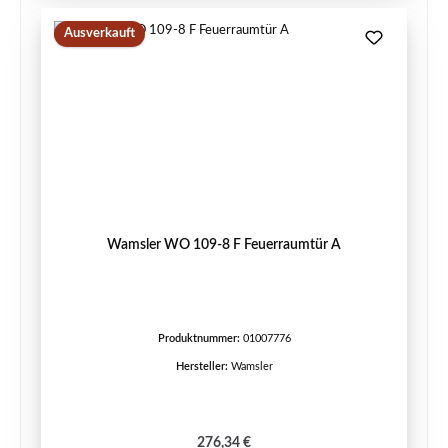
Ausverkauft
Wamsler WO 109-8 F Feuerraumtür A
Produktnummer:
01007776
Hersteller:
Wamsler
Regulärer Preis:
276,34 €