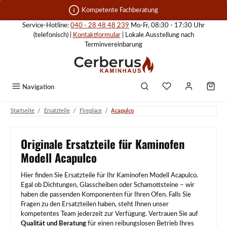
Zum Hauptinhalt springen
Kompetente Fachberatung
Service-Hotline:
040 - 28 48 48 239
Mo-Fr, 08:30 - 17:30 Uhr
(telefonisch) |
Kontaktformular
| Lokale Ausstellung nach
Terminvereinbarung
Navigation
/
/
/
Startseite
Ersatzteile
Fireplace
Acapulco
Originale Ersatzteile für Kaminofen
Modell Acapulco
Hier finden Sie Ersatzteile für Ihr Kaminofen Modell Acapulco.
Egal ob Dichtungen, Glasscheiben oder Schamottsteine – wir
haben die passenden Komponenten für Ihren Ofen. Falls Sie
Fragen zu den Ersatzteilen haben, steht Ihnen unser
kompetentes Team jederzeit zur Verfügung. Vertrauen Sie auf
Qualität und Beratung
für einen reibungslosen Betrieb Ihres