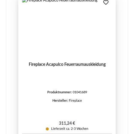
Fireplace Acapulco Feuerraumauskleidung
Produktnummer:
01041689
Hersteller:
Fireplace
Regulärer Preis:
311,24 €
Lieferzeit ca. 2-3 Wochen