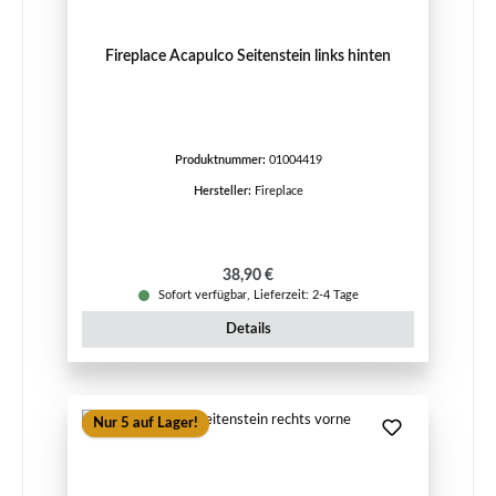
Fireplace Acapulco Seitenstein links hinten
Produktnummer:
01004419
Hersteller:
Fireplace
Regulärer Preis:
38,90 €
Sofort verfügbar, Lieferzeit: 2-4 Tage
Details
Nur 5 auf Lager!