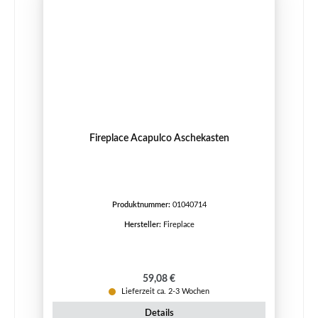
Fireplace Acapulco Aschekasten
Produktnummer:
01040714
Hersteller:
Fireplace
Regulärer Preis:
59,08 €
Lieferzeit ca. 2-3 Wochen
Details