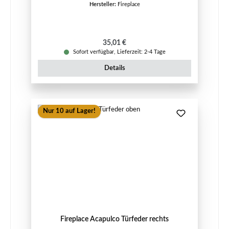
Hersteller:
Fireplace
Regulärer Preis:
35,01 €
Sofort verfügbar, Lieferzeit: 2-4 Tage
Details
Nur 10 auf Lager!
Fireplace Acapulco Türfeder rechts