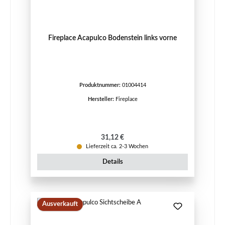
Fireplace Acapulco Bodenstein links vorne
Produktnummer:
01004414
Hersteller:
Fireplace
Regulärer Preis:
31,12 €
Lieferzeit ca. 2-3 Wochen
Details
Ausverkauft