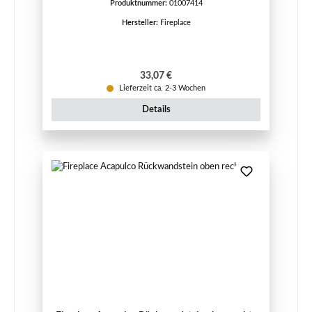
Produktnummer:
01007414
Hersteller:
Fireplace
Regulärer Preis:
33,07 €
Lieferzeit ca. 2-3 Wochen
Details