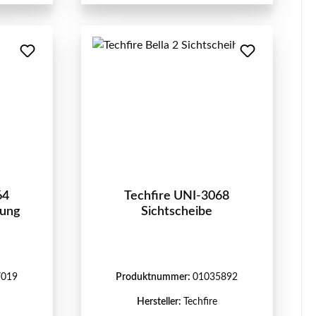
64
Techfire UNI-3068
dung
Sichtscheibe
7019
Produktnummer:
01035892
Hersteller:
Techfire