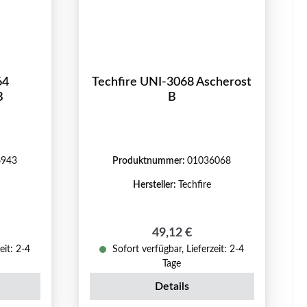
64
Techfire UNI-3068 Ascherost
B
B
6943
Produktnummer:
01036068
Hersteller:
Techfire
reis:
Regulärer Preis:
49,12 €
eit: 2-4
Sofort verfügbar, Lieferzeit: 2-4
Tage
Details