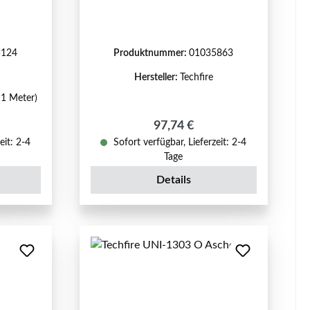
5124
Produktnummer:
01035863
Hersteller:
Techfire
 1 Meter)
reis:
Regulärer Preis:
97,74 €
eit: 2-4
Sofort verfügbar, Lieferzeit: 2-4
Tage
Details