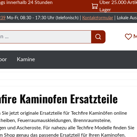
gs innerhalb 24 Stunden
Über 25.000 Artik
Lager
239
Mo-Fr, 08:30 - 17:30 Uhr (telefonisch) |
Kontaktformular
| Lokale Aus
M
oor
Kamine
fire Kaminofen Ersatzteile
 Sie jetzt originale Ersatzteile für Techfire Kaminöfen online
heiben, Feuerraumauskleidungen, Brennraumsteine,
en und Ascheroste. Für nahezu alle Techfire Modelle finden Sie
im Shop genau das passende Ersatzteil für Ihren Kaminofen.