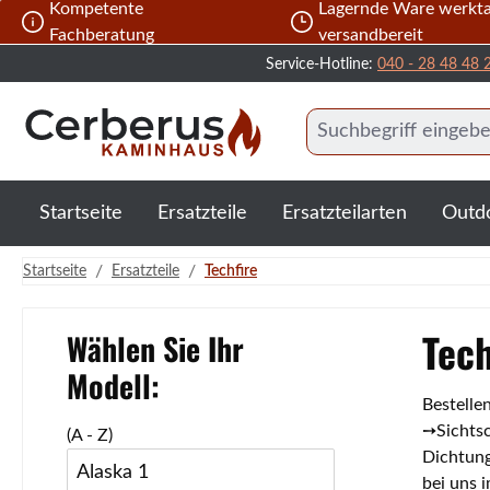
Kompetente
Lagernde Ware werkta
 Hauptinhalt springen
Zur Suche springen
Zur Hauptnavigation springen
Fachberatung
versandbereit
Service-Hotline:
040 - 28 48 48 
Startseite
Ersatzteile
Ersatzteilarten
Outd
/
/
Startseite
Ersatzteile
Techfire
Tech
Wählen Sie Ihr
Modell:
Bestellen
➙Sichtsc
(A - Z)
Dichtung
Alaska 1
bei uns 