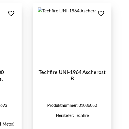
30
Techfire UNI-1964 Ascherost
ng
B
4693
Produktnummer:
01036050
Hersteller:
Techfire
 1 Meter)