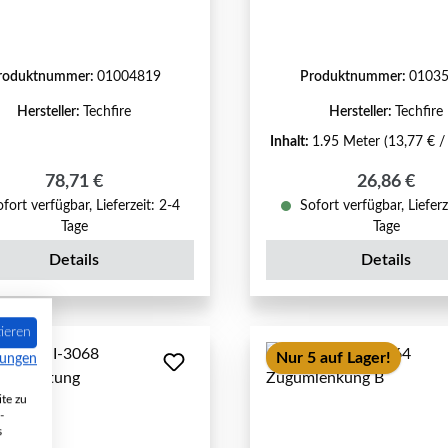
roduktnummer:
01004819
Produktnummer:
0103
Hersteller:
Techfire
Hersteller:
Techfire
Inhalt:
1.95 Meter
(13,77 € /
Regulärer Preis:
Regulärer P
78,71 €
26,86 €
fort verfügbar, Lieferzeit: 2-4
Sofort verfügbar, Lieferz
Tage
Tage
Details
Details
ieren
Nur 5 auf Lager!
mungen
te zu
-
s