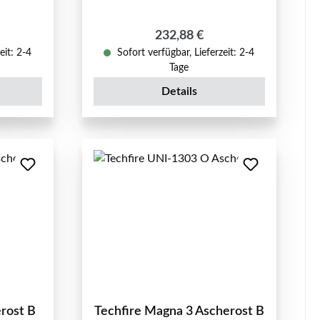
eis:
Regulärer Preis:
232,88 €
eit: 2-4
Sofort verfügbar, Lieferzeit: 2-4
Tage
Details
erost B
Techfire Magna 3 Ascherost B