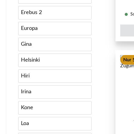
Erebus 2
So
Europa
Gina
Helsinki
Nur 5
Hiri
Irina
Kone
Loa