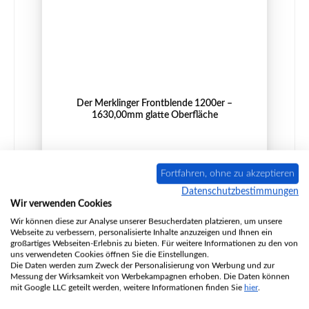
Der Merklinger Frontblende 1200er –
1630,00mm glatte Oberfläche
Produktnummer:
SM100-500062
Fortfahren, ohne zu akzeptieren
Hersteller:
Der Merklinger
Datenschutzbestimmungen
Wir verwenden Cookies
Wir können diese zur Analyse unserer Besucherdaten platzieren, um unsere
Webseite zu verbessern, personalisierte Inhalte anzuzeigen und Ihnen ein
Regulärer Preis:
199,00 €
großartiges Webseiten-Erlebnis zu bieten. Für weitere Informationen zu den von
Lieferzeit ca. 2-3 Wochen
uns verwendeten Cookies öffnen Sie die Einstellungen.
Die Daten werden zum Zweck der Personalisierung von Werbung und zur
Details
Messung der Wirksamkeit von Werbekampagnen erhoben. Die Daten können
mit Google LLC geteilt werden, weitere Informationen finden Sie
hier
.