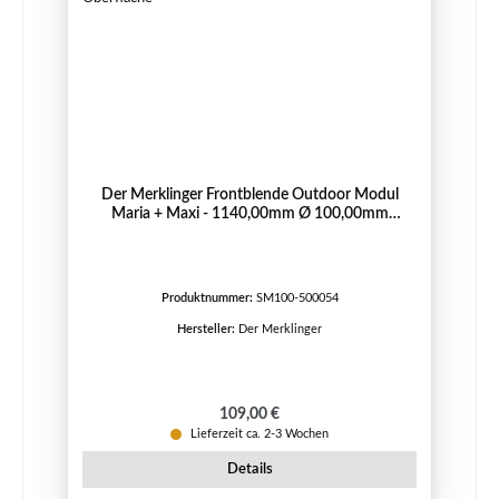
Der Merklinger Frontblende Outdoor Modul
Maria + Maxi - 1140,00mm Ø 100,00mm
geriffelte Oberfläche
Produktnummer:
SM100-500054
Hersteller:
Der Merklinger
Regulärer Preis:
109,00 €
Lieferzeit ca. 2-3 Wochen
Details