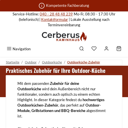
Zum Hauptinhalt springen
Kompetente Fachberatung
Service-Hotline:
040 - 28 48 48 239
Mo-Fr, 08:30 - 17:30 Uhr
(telefonisch) |
Kontaktformular
| Lokale Ausstellung nach
Terminvereinbarung
Navigation
/
/
/
Startseite
Outdoor
Outdoorküche
Outdoorküche-Zubehör
Outdoorküche-Zubehör
Praktisches Zubehör für Ihre Outdoor-Küche
Mit dem passenden
Zubehör für deine
Outdoorküche
wird dein Außenbereich nicht nur
funktionaler, sondern auch optisch zu einem echten
Highlight. In dieser Kategorie findest du
hochwertiges
Outdoorküchen-Zubehör
, das perfekt auf
Outdoor-
Module, Grillstationen und BBQ-Bereiche
abgestimmt
ist.