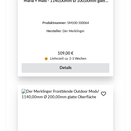
Maria + Maxi - 1140,00mm Ø 100,00mm glatte
Oberfläche
Produktnummer:
SM100-500064
Hersteller:
Der Merklinger
Regulärer Preis:
109,00 €
Lieferzeit ca. 2-3 Wochen
Details