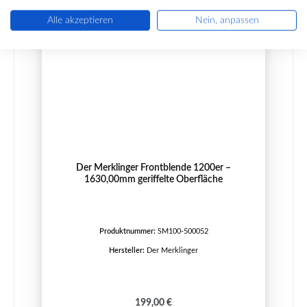
Alle akzeptieren
Nein, anpassen
Der Merklinger Frontblende 1200er –
1630,00mm geriffelte Oberfläche
Produktnummer:
SM100-500052
Hersteller:
Der Merklinger
Regulärer Preis:
199,00 €