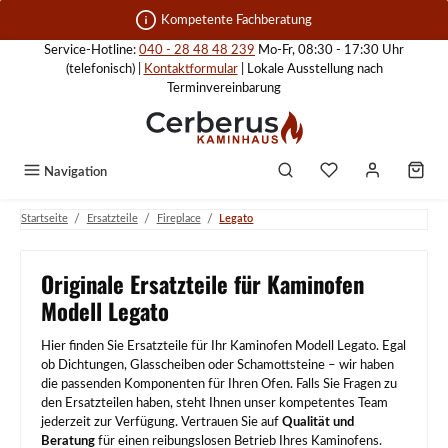
Zum Hauptinhalt springen
Kompetente Fachberatung
Service-Hotline:
040 - 28 48 48 239
Mo-Fr, 08:30 - 17:30 Uhr
(telefonisch) |
Kontaktformular
| Lokale Ausstellung nach
Terminvereinbarung
Navigation
/
/
/
Startseite
Ersatzteile
Fireplace
Legato
Originale Ersatzteile für Kaminofen
Modell Legato
Hier finden Sie Ersatzteile für Ihr Kaminofen Modell Legato. Egal
ob Dichtungen, Glasscheiben oder Schamottsteine – wir haben
die passenden Komponenten für Ihren Ofen. Falls Sie Fragen zu
den Ersatzteilen haben, steht Ihnen unser kompetentes Team
jederzeit zur Verfügung. Vertrauen Sie auf
Qualität und
Beratung
für einen reibungslosen Betrieb Ihres Kaminofens.