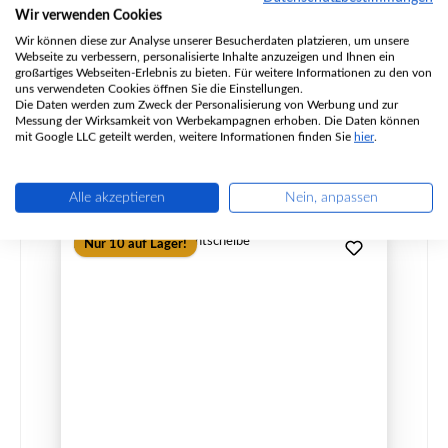
Produktnummer:
01022855
Wir verwenden Cookies
Hersteller:
Fireplace
Wir können diese zur Analyse unserer Besucherdaten platzieren, um unsere
Webseite zu verbessern, personalisierte Inhalte anzuzeigen und Ihnen ein
großartiges Webseiten-Erlebnis zu bieten. Für weitere Informationen zu den von
uns verwendeten Cookies öffnen Sie die Einstellungen.
Die Daten werden zum Zweck der Personalisierung von Werbung und zur
Regulärer Preis:
290,93 €
Messung der Wirksamkeit von Werbekampagnen erhoben. Die Daten können
Sofort verfügbar, Lieferzeit: 2-4 Tage
mit Google LLC geteilt werden, weitere Informationen finden Sie
hier
.
Details
Alle akzeptieren
Nein, anpassen
Nur 10 auf Lager!