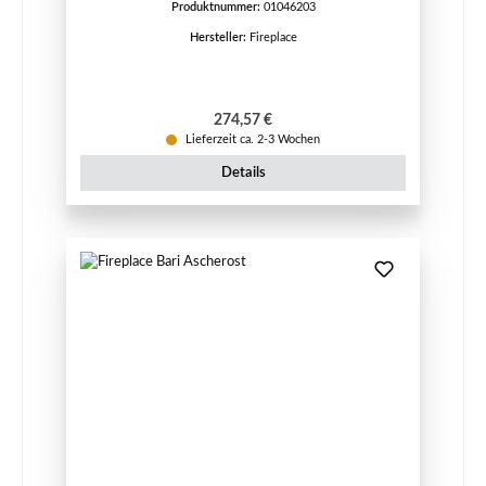
Produktnummer:
01046203
Hersteller:
Fireplace
Regulärer Preis:
274,57 €
Lieferzeit ca. 2-3 Wochen
Details