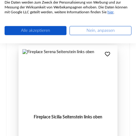
Die Daten werden zum Zweck der Personalisierung von Werbung und zur
Messung der Wirksamkeit von Werbekampagnen erhoben. Die Daten können
Regulärer Preis:
76,86 €
mit Google LLC geteilt werden, weitere Informationen finden Sie
hier
.
Sofort verfügbar, Lieferzeit: 2-4 Tage
Details
Alle akzeptieren
Nein, anpassen
Fireplace Sicilia Seitenstein links oben