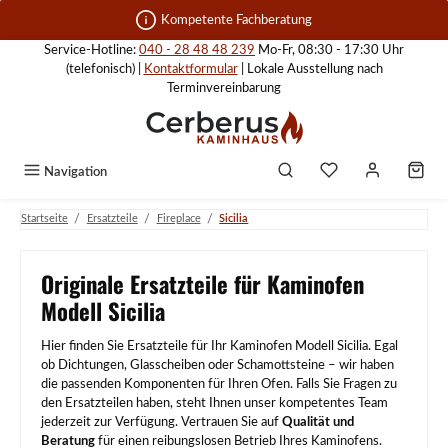
Zum Hauptinhalt springen
Kompetente Fachberatung
Service-Hotline:
040 - 28 48 48 239
Mo-Fr, 08:30 - 17:30 Uhr
(telefonisch) |
Kontaktformular
| Lokale Ausstellung nach
Terminvereinbarung
Navigation
/
/
/
Startseite
Ersatzteile
Fireplace
Sicilia
Originale Ersatzteile für Kaminofen
Modell Sicilia
Hier finden Sie Ersatzteile für Ihr Kaminofen Modell Sicilia. Egal
ob Dichtungen, Glasscheiben oder Schamottsteine – wir haben
die passenden Komponenten für Ihren Ofen. Falls Sie Fragen zu
den Ersatzteilen haben, steht Ihnen unser kompetentes Team
jederzeit zur Verfügung. Vertrauen Sie auf
Qualität und
Beratung
für einen reibungslosen Betrieb Ihres Kaminofens.