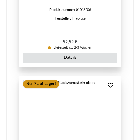
Produktnummer:
01046206
Hersteller:
Fireplace
Regulärer Preis:
52,52 €
Lieferzeit ca. 2-3 Wochen
Details
Nur 7 auf Lager!