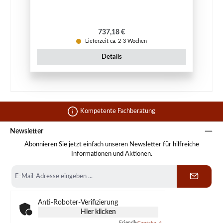
Regulärer Preis:
737,18 €
Lieferzeit ca. 2-3 Wochen
Details
Kompetente Fachberatung
Newsletter
Abonnieren Sie jetzt einfach unseren Newsletter für hilfreiche
Informationen und Aktionen.
E-
Mail-
Adresse
*
Anti-Roboter-Verifizierung
Hier klicken
Friendly
Captcha ⇗