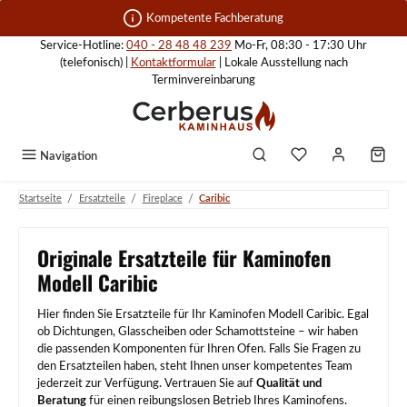
Zum Hauptinhalt springen
Kompetente Fachberatung
Service-Hotline:
040 - 28 48 48 239
Mo-Fr, 08:30 - 17:30 Uhr
(telefonisch) |
Kontaktformular
| Lokale Ausstellung nach
Terminvereinbarung
Navigation
/
/
/
Startseite
Ersatzteile
Fireplace
Caribic
Originale Ersatzteile für Kaminofen
Modell Caribic
Hier finden Sie Ersatzteile für Ihr Kaminofen Modell Caribic. Egal
ob Dichtungen, Glasscheiben oder Schamottsteine – wir haben
die passenden Komponenten für Ihren Ofen. Falls Sie Fragen zu
den Ersatzteilen haben, steht Ihnen unser kompetentes Team
jederzeit zur Verfügung. Vertrauen Sie auf
Qualität und
Beratung
für einen reibungslosen Betrieb Ihres Kaminofens.