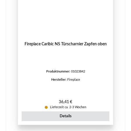
Fireplace Caribic NS Türscharnier Zapfen oben
Produktnummer:
01023842
Hersteller:
Fireplace
Regulärer Preis:
36,41 €
Lieferzeit ca. 2-3 Wochen
Details