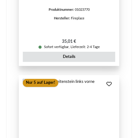
Produktnummer:
01023770
Hersteller:
Fireplace
Regulärer Preis:
35,01 €
Sofort verfügbar, Lieferzeit: 2-4 Tage
Details
Nur 5 auf Lager!