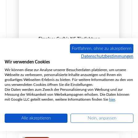
Fireplace Caribic NS Türdichtung
Fortfahren, ohne zu akzeptieren
Datenschutzbestimmungen
Wir verwenden Cookies
Produktnummer:
01024090
Wir können diese zur Analyse unserer Besucherdaten platzieren, um unsere
Webseite zu verbessern, personalisierte Inhalte anzuzeigen und Ihnen ein
Hersteller:
Fireplace
großartiges Webseiten-Erlebnis zu bieten. Für weitere Informationen zu den von
uns verwendeten Cookies öffnen Sie die Einstellungen.
Inhalt:
3 Meter
(16,21 € / 1 Meter)
Die Daten werden zum Zweck der Personalisierung von Werbung und zur
Messung der Wirksamkeit von Werbekampagnen erhoben. Die Daten können
Regulärer Preis:
48,63 €
mit Google LLC geteilt werden, weitere Informationen finden Sie
hier
.
Sofort verfügbar, Lieferzeit: 2-4 Tage
Details
Alle akzeptieren
Nein, anpassen