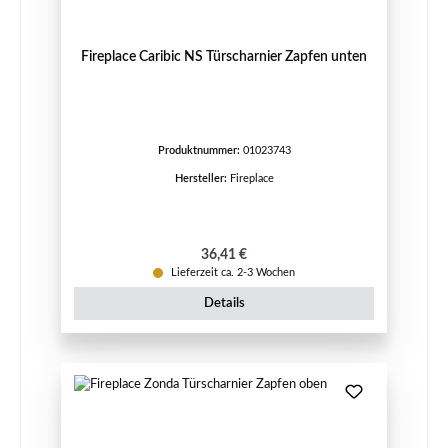
Fireplace Caribic NS Türscharnier Zapfen unten
Produktnummer:
01023743
Hersteller:
Fireplace
Regulärer Preis:
36,41 €
Lieferzeit ca. 2-3 Wochen
Details