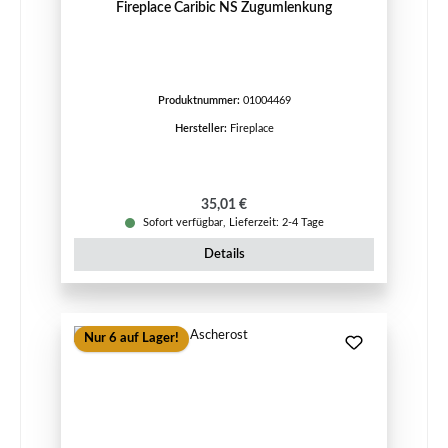
Fireplace Caribic NS Zugumlenkung
Produktnummer:
01004469
Hersteller:
Fireplace
Regulärer Preis:
35,01 €
Sofort verfügbar, Lieferzeit: 2-4 Tage
Details
Nur 6 auf Lager!