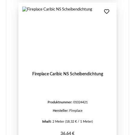
Fireplace Caribic NS Scheibendichtung
Produktnummer:
01024421
Hersteller:
Fireplace
Inhalt:
2 Meter
(18,32 € / 1 Meter)
Regulärer Preis:
36,64 €