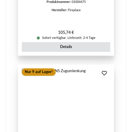
Produktnummer:
01004475
Hersteller:
Fireplace
Regulärer Preis:
105,74 €
Sofort verfügbar, Lieferzeit: 2-4 Tage
Details
Nur 9 auf Lager!