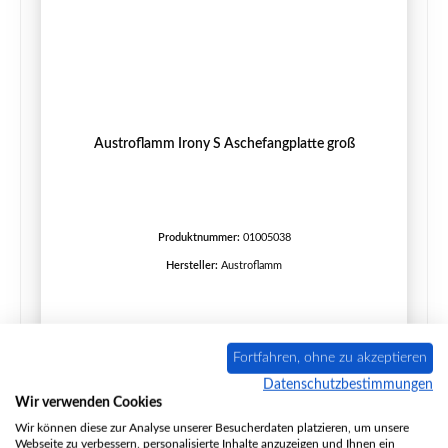
Austroflamm Irony S Aschefangplatte groß
Produktnummer:
01005038
Hersteller:
Austroflamm
Regulärer Preis:
634,43 €
Fortfahren, ohne zu akzeptieren
Lieferzeit ca. 7-8 Wochen
Datenschutzbestimmungen
Details
Wir verwenden Cookies
Wir können diese zur Analyse unserer Besucherdaten platzieren, um unsere
Webseite zu verbessern, personalisierte Inhalte anzuzeigen und Ihnen ein