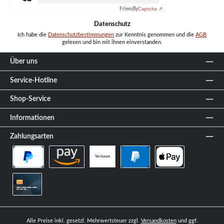
Friendly
Captcha ⇗
Datenschutz
Ich habe die
Datenschutzbestimmungen
zur Kenntnis genommen und die
AGB
gelesen und bin mit ihnen einverstanden.
Über uns
Service-Hotline
Shop-Service
Informationen
Zahlungsarten
Vorkasse
PayPal Später Bezahlen
Amazon Pay
PayPal
Apple Pay
Kreditkarte
Alle Preise inkl. gesetzl. Mehrwertsteuer zzgl.
Versandkosten
und ggf.