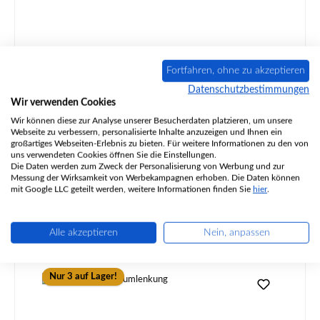
Koppe Lyra Sichtscheibe
Fortfahren, ohne zu akzeptieren
Datenschutzbestimmungen
Wir verwenden Cookies
Wir können diese zur Analyse unserer Besucherdaten platzieren, um unsere
Produktnummer:
01029072
Webseite zu verbessern, personalisierte Inhalte anzuzeigen und Ihnen ein
großartiges Webseiten-Erlebnis zu bieten. Für weitere Informationen zu den von
uns verwendeten Cookies öffnen Sie die Einstellungen.
Die Daten werden zum Zweck der Personalisierung von Werbung und zur
Messung der Wirksamkeit von Werbekampagnen erhoben. Die Daten können
mit Google LLC geteilt werden, weitere Informationen finden Sie
hier
.
Regulärer Preis:
194,72 €
nicht mehr verfügbar, Produktion eingestellt
Alle akzeptieren
Nein, anpassen
Details
Nur 3 auf Lager!