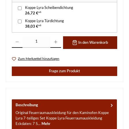
Koppe Lyra Scheibendichtung
26,72 €*¹
Koppe Lyra Türdichtung
38,03 €*¹
Produkt Anzahl: Gib den gewünschten Wert ein oder benutze die Schaltflächen um d
In den Warenkorb
Zum Merkzettel hinzufügen
Frage zum Produkt
Beschreibung
Original Feuerraumauskleidung für den Kaminofen Koppe
Lyra 7-teiliges Set Koppe Lyra Feuerraumauskleidung
Eckdaten: 7 S…
Mehr