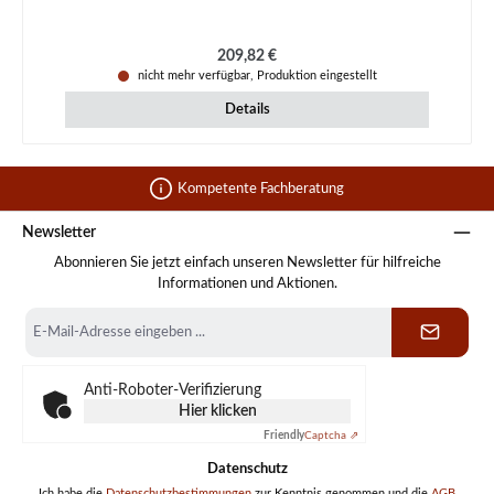
Regulärer Preis:
209,82 €
nicht mehr verfügbar, Produktion eingestellt
Details
Kompetente Fachberatung
Newsletter
Abonnieren Sie jetzt einfach unseren Newsletter für hilfreiche
Informationen und Aktionen.
E-
Mail-
Adresse
*
Anti-Roboter-Verifizierung
Hier klicken
Friendly
Captcha ⇗
Datenschutz
Ich habe die
Datenschutzbestimmungen
zur Kenntnis genommen und die
AGB