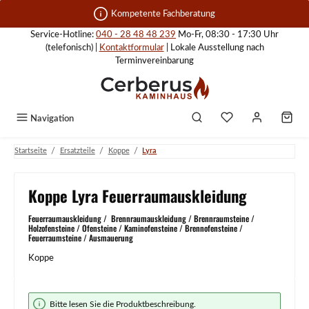
Zum Hauptinhalt springen
Kompetente Fachberatung
Service-Hotline:
040 - 28 48 48 239
Mo-Fr, 08:30 - 17:30 Uhr
(telefonisch) |
Kontaktformular
| Lokale Ausstellung nach
Terminvereinbarung
Navigation
/
/
/
Startseite
Ersatzteile
Koppe
Lyra
Koppe Lyra Feuerraumauskleidung
Feuerraumauskleidung / Brennraumauskleidung / Brennraumsteine /
Holzofensteine / Ofensteine / Kaminofensteine / Brennofensteine /
Feuerraumsteine / Ausmauerung
Koppe
Bildergalerie überspringen
Bitte lesen Sie die Produktbeschreibung.