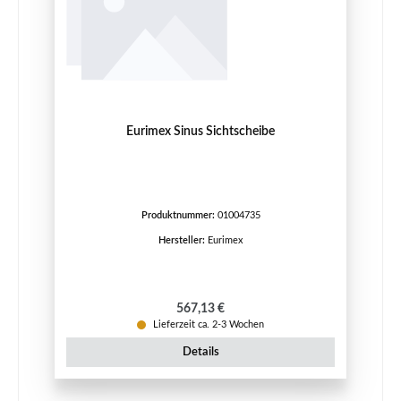
Eurimex Sinus Sichtscheibe
Produktnummer:
01004735
Hersteller:
Eurimex
Regulärer Preis:
567,13 €
Lieferzeit ca. 2-3 Wochen
Details