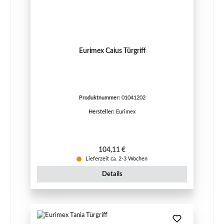
Eurimex Caius Türgriff
Produktnummer:
01041202
Hersteller:
Eurimex
Regulärer Preis:
104,11 €
Lieferzeit ca. 2-3 Wochen
Details