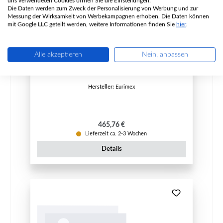
uns verwendeten Cookies öffnen Sie die Einstellungen.
Die Daten werden zum Zweck der Personalisierung von Werbung und zur
Messung der Wirksamkeit von Werbekampagnen erhoben. Die Daten können
mit Google LLC geteilt werden, weitere Informationen finden Sie
hier
.
Eurimex Titus Sichtscheibe
Alle akzeptieren
Nein, anpassen
Produktnummer:
01070349
Hersteller:
Eurimex
Regulärer Preis:
465,76 €
Lieferzeit ca. 2-3 Wochen
Details