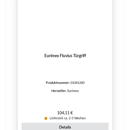
Eurimex Fluvius Türgriff
Produktnummer:
01041200
Hersteller:
Eurimex
Regulärer Preis:
104,11 €
Lieferzeit ca. 2-3 Wochen
Details