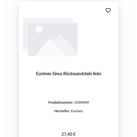
Eurimex Sinus Rückwandstein links
Produktnummer:
01009449
Hersteller:
Eurimex
Regulärer Preis:
27,40 €