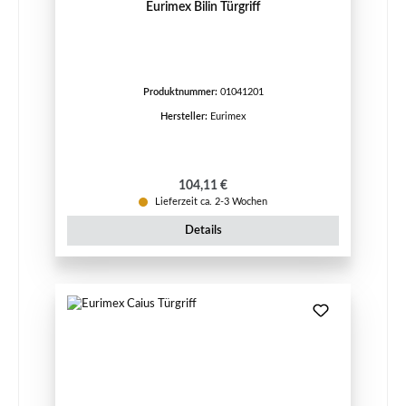
Eurimex Bilin Türgriff
Produktnummer:
01041201
Hersteller:
Eurimex
Regulärer Preis:
104,11 €
Lieferzeit ca. 2-3 Wochen
Details