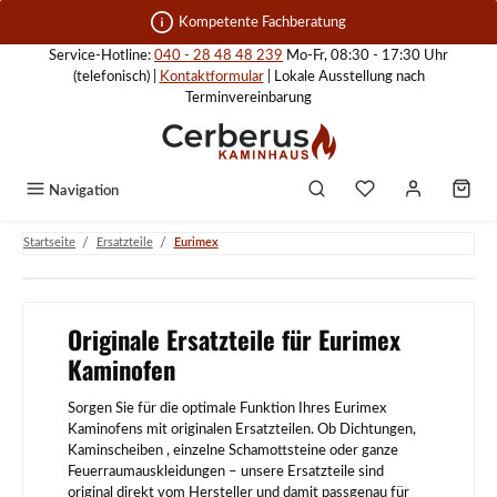
Zum Hauptinhalt springen
Kompetente Fachberatung
Service-Hotline:
040 - 28 48 48 239
Mo-Fr, 08:30 - 17:30 Uhr
(telefonisch) |
Kontaktformular
| Lokale Ausstellung nach
Terminvereinbarung
Navigation
/
/
Startseite
Ersatzteile
Eurimex
Originale Ersatzteile für Eurimex
Kaminofen
Sorgen Sie für die optimale Funktion Ihres Eurimex
Kaminofens mit originalen Ersatzteilen. Ob Dichtungen,
Kaminscheiben , einzelne Schamottsteine oder ganze
Feuerraumauskleidungen – unsere Ersatzteile sind
original direkt vom Hersteller und damit passgenau für