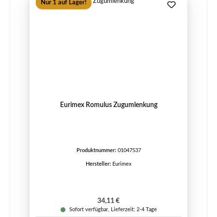
Nur 1 auf Lager!
Eurimex Romulus Zugumlenkung
Produktnummer:
01047537
Hersteller:
Eurimex
Regulärer Preis:
34,11 €
Sofort verfügbar, Lieferzeit: 2-4 Tage