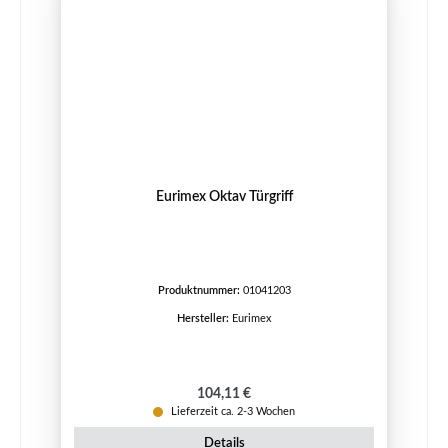
Eurimex Oktav Türgriff
Produktnummer:
01041203
Hersteller:
Eurimex
Regulärer Preis:
104,11 €
Lieferzeit ca. 2-3 Wochen
Details