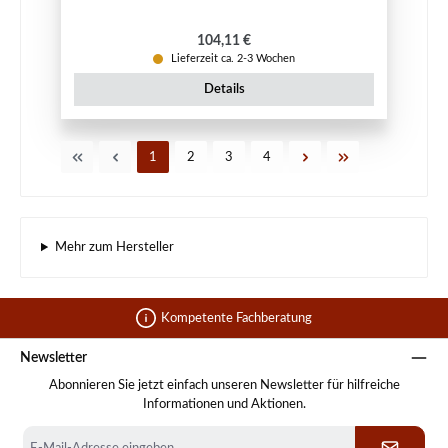
Regulärer Preis:
104,11 €
Lieferzeit ca. 2-3 Wochen
Details
Seite
Seite
Seite
Seite
1
2
3
4
Mehr zum Hersteller
Kompetente Fachberatung
Newsletter
Abonnieren Sie jetzt einfach unseren Newsletter für hilfreiche
Informationen und Aktionen.
E-