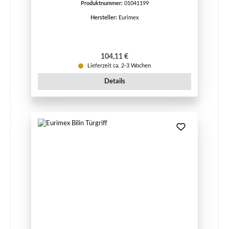
Produktnummer:
01041199
Hersteller:
Eurimex
Regulärer Preis:
104,11 €
Lieferzeit ca. 2-3 Wochen
Details