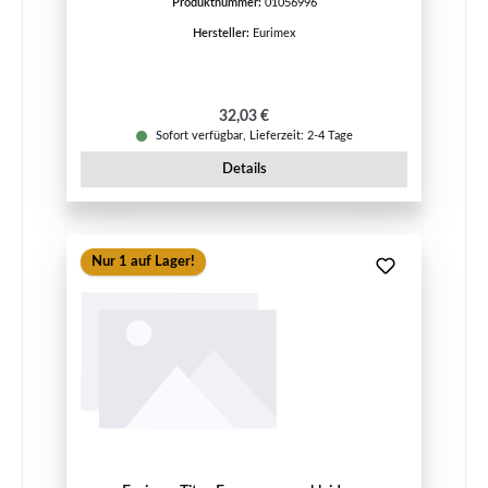
Produktnummer:
01056996
Hersteller:
Eurimex
Regulärer Preis:
32,03 €
Sofort verfügbar, Lieferzeit: 2-4 Tage
Details
Nur 1 auf Lager!