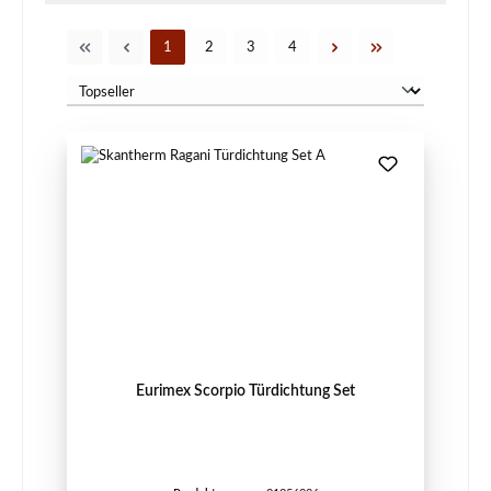
Seite
Seite
Seite
Seite
1
2
3
4
Eurimex Scorpio Türdichtung Set