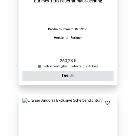
Eurimex Titus Feuerraumauskleidung
Produktnummer:
01059125
Hersteller:
Eurimex
Regulärer Preis:
260,28 €
Sofort verfügbar, Lieferzeit: 2-4 Tage
Details