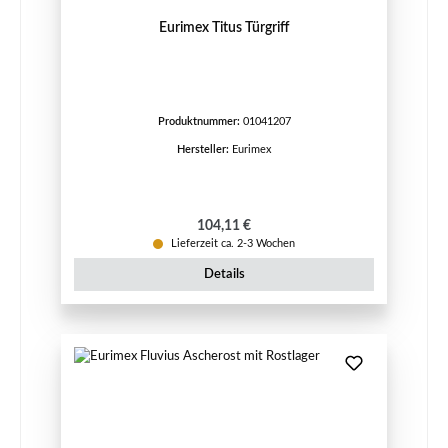
Eurimex Titus Türgriff
Produktnummer:
01041207
Hersteller:
Eurimex
Regulärer Preis:
104,11 €
Lieferzeit ca. 2-3 Wochen
Details