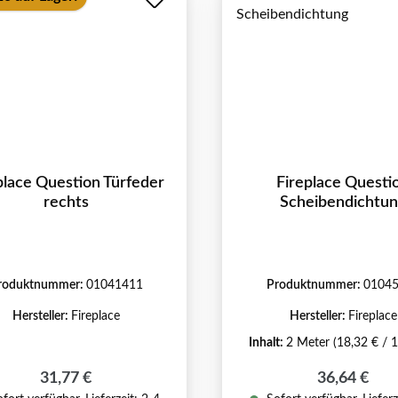
place Question Türfeder
Fireplace Questi
rechts
Scheibendichtu
roduktnummer:
01041411
Produktnummer:
0104
Hersteller:
Fireplace
Hersteller:
Fireplace
Inhalt:
2 Meter
(18,32 € / 
Regulärer Preis:
Regulärer P
31,77 €
36,64 €