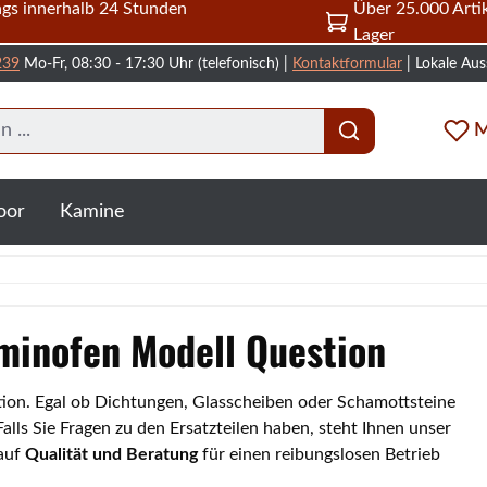
gs innerhalb 24 Stunden
Über 25.000 Artik
Lager
239
Mo-Fr, 08:30 - 17:30 Uhr (telefonisch) |
Kontaktformular
| Lokale Aus
M
oor
Kamine
aminofen Modell Question
stion. Egal ob Dichtungen, Glasscheiben oder Schamottsteine
lls Sie Fragen zu den Ersatzteilen haben, steht Ihnen unser
 auf
Qualität und Beratung
für einen reibungslosen Betrieb