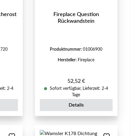
cherost
Fireplace Question
Rückwandstein
2720
Produktnummer:
01006900
Hersteller:
Fireplace
eis:
Regulärer Preis:
52,52 €
eit: 2-4
Sofort verfügbar, Lieferzeit: 2-4
Tage
Details