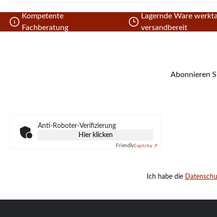
Kompetente
Lagernde Ware werkta
Fachberatung
versandbereit
Abonnieren Si
Anti-Roboter-Verifizierung
Hier klicken
Friendly
Captcha ⇗
Ich habe die
Datensch