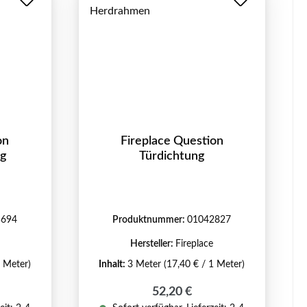
on
Fireplace Question
ng
Türdichtung
5694
Produktnummer:
01042827
Hersteller:
Fireplace
1 Meter)
Inhalt:
3 Meter
(17,40 € / 1 Meter)
reis:
Regulärer Preis:
52,20 €