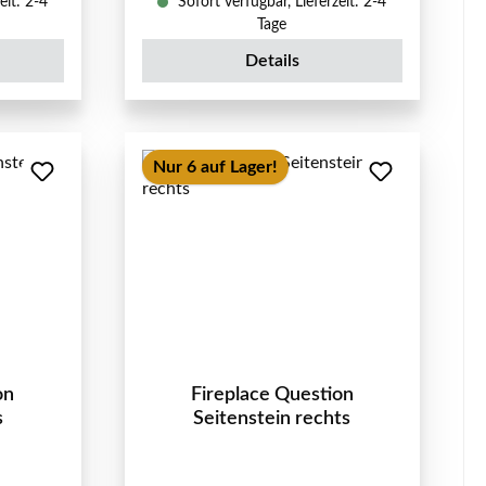
eit: 2-4
Sofort verfügbar, Lieferzeit: 2-4
Tage
Details
Nur 6 auf Lager!
on
Fireplace Question
s
Seitenstein rechts