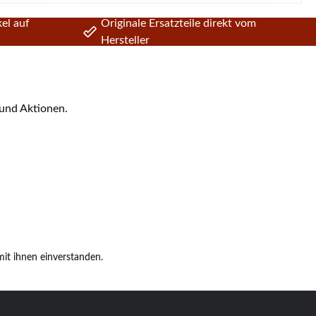
el auf
Originale Ersatzteile direkt vom
Hersteller
 und Aktionen.
it ihnen einverstanden.