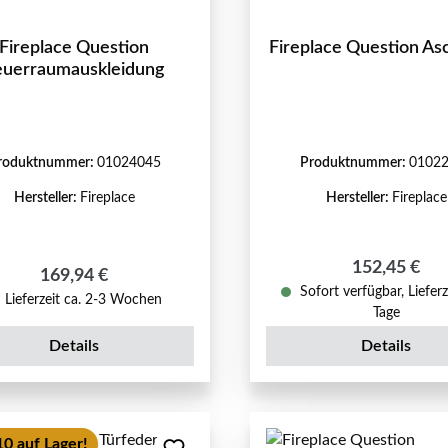
Fireplace Question
Fireplace Question As
euerraumauskleidung
roduktnummer:
01024045
Produktnummer:
0102
Hersteller:
Fireplace
Hersteller:
Fireplace
Regulärer Pr
152,45 €
Regulärer Preis:
169,94 €
Sofort verfügbar, Lieferz
Lieferzeit ca. 2-3 Wochen
Tage
Details
Details
10 auf Lager!