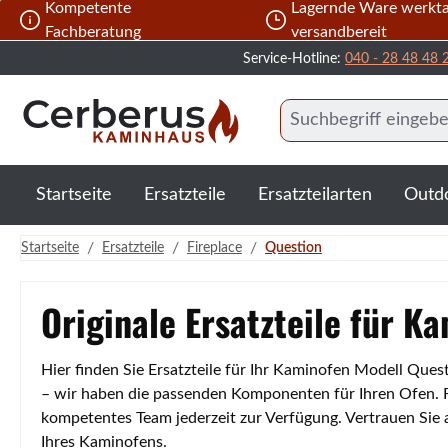
Kompetente
Lagernde Ware werkta
 Hauptinhalt springen
Zur Suche springen
Zur Hauptnavigation springen
Fachberatung
versandbereit
Service-Hotline:
040 - 28 48 48 
Startseite
Ersatzteile
Ersatzteilarten
Outd
/
/
/
Startseite
Ersatzteile
Fireplace
Question
Originale Ersatzteile für K
Hier finden Sie Ersatzteile für Ihr Kaminofen Modell Que
– wir haben die passenden Komponenten für Ihren Ofen. Fa
kompetentes Team jederzeit zur Verfügung. Vertrauen Sie
Ihres Kaminofens.