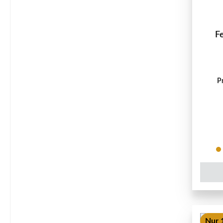
F
P
Nur 