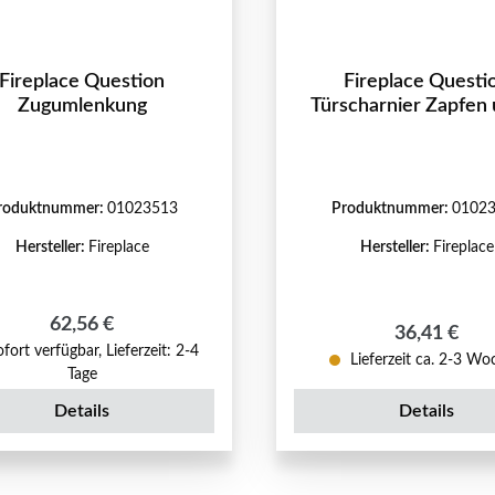
Fireplace Question
Fireplace Questi
Zugumlenkung
Türscharnier Zapfen
roduktnummer:
01023513
Produktnummer:
0102
Hersteller:
Fireplace
Hersteller:
Fireplace
Regulärer Preis:
62,56 €
Regulärer P
36,41 €
fort verfügbar, Lieferzeit: 2-4
Lieferzeit ca. 2-3 W
Tage
Details
Details