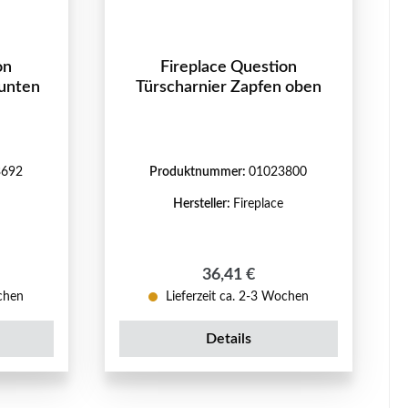
on
Fireplace Question
 unten
Türscharnier Zapfen oben
3692
Produktnummer:
01023800
Hersteller:
Fireplace
reis:
Regulärer Preis:
36,41 €
ochen
Lieferzeit ca. 2-3 Wochen
Details