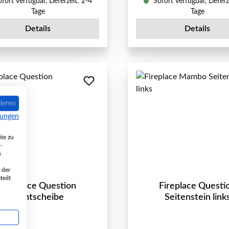
fort verfügbar, Lieferzeit: 2-4
Sofort verfügbar, Lieferz
Tage
Tage
Details
Details
ieren
mungen
te zu
-
s
 der
eilt
Fireplace Question
Fireplace Questi
Sichtscheibe
Seitenstein link