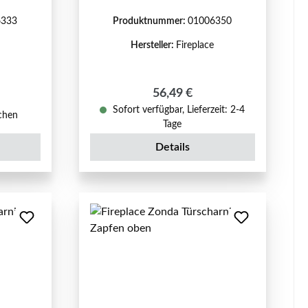
6333
Produktnummer:
01006350
Hersteller:
Fireplace
Regulärer Preis:
56,49 €
reis:
Sofort verfügbar, Lieferzeit: 2-4
ochen
Tage
Details