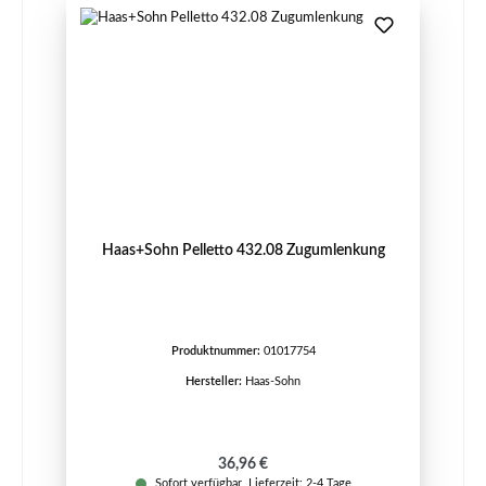
Haas+Sohn Pelletto 432.08 Zugumlenkung
Produktnummer:
01017754
Hersteller:
Haas-Sohn
Regulärer Preis:
36,96 €
Sofort verfügbar, Lieferzeit: 2-4 Tage