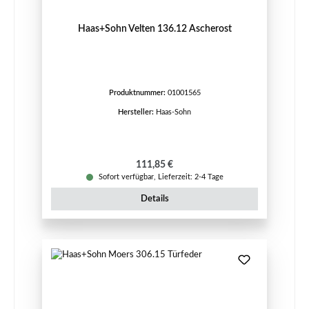
Haas+Sohn Velten 136.12 Ascherost
Produktnummer:
01001565
Hersteller:
Haas-Sohn
Regulärer Preis:
111,85 €
Sofort verfügbar, Lieferzeit: 2-4 Tage
Details