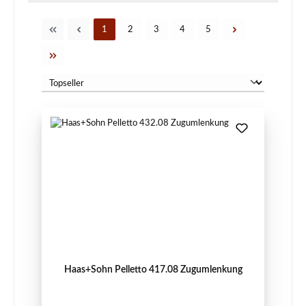
Seite
Seite
Seite
Seite
Seite
1
2
3
4
5
Haas+Sohn Pelletto 417.08 Zugumlenkung