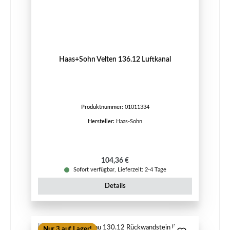
Haas+Sohn Velten 136.12 Luftkanal
Produktnummer:
01011334
Hersteller:
Haas-Sohn
Regulärer Preis:
104,36 €
Sofort verfügbar, Lieferzeit: 2-4 Tage
Details
Nur 3 auf Lager!