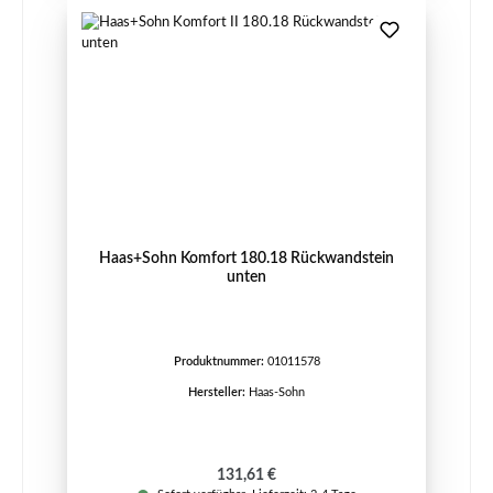
Haas+Sohn Komfort 180.18 Rückwandstein
unten
Produktnummer:
01011578
Hersteller:
Haas-Sohn
Regulärer Preis:
131,61 €