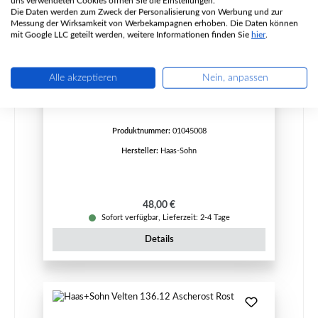
uns verwendeten Cookies öffnen Sie die Einstellungen.
Die Daten werden zum Zweck der Personalisierung von Werbung und zur
Messung der Wirksamkeit von Werbekampagnen erhoben. Die Daten können
mit Google LLC geteilt werden, weitere Informationen finden Sie
hier
.
Haas+Sohn Prunus 332.15 Zugumlenkung unten
Alle akzeptieren
Nein, anpassen
Produktnummer:
01045008
Hersteller:
Haas-Sohn
Regulärer Preis:
48,00 €
Sofort verfügbar, Lieferzeit: 2-4 Tage
Details