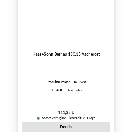
Haas+Sohn Bernau 130.15 Ascherost
Produktnummer:
01010920
Hersteller:
Haas-Sohn
Regulärer Preis:
111,85 €
Sofort verfügbar, Lieferzeit: 2-4 Tage
Details