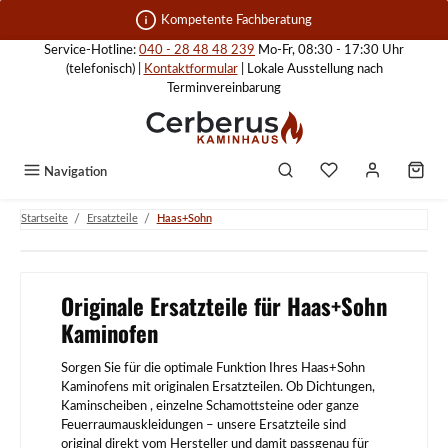
Zum Hauptinhalt springen
Kompetente Fachberatung
Service-Hotline:
040 - 28 48 48 239
Mo-Fr, 08:30 - 17:30 Uhr
(telefonisch) |
Kontaktformular
| Lokale Ausstellung nach
Terminvereinbarung
Navigation
/
/
Startseite
Ersatzteile
Haas+Sohn
Originale Ersatzteile für Haas+Sohn
Kaminofen
Sorgen Sie für die optimale Funktion Ihres Haas+Sohn
Kaminofens mit originalen Ersatzteilen. Ob Dichtungen,
Kaminscheiben , einzelne Schamottsteine oder ganze
Feuerraumauskleidungen – unsere Ersatzteile sind
original direkt vom Hersteller und damit passgenau für