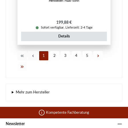
Hersteller:
Haas-Sohn
Regulärer Preis:
199,88 €
Sofort verfügbar, Lieferzeit: 2-4 Tage
Details
Seite
Seite
Seite
Seite
Seite
1
2
3
4
5
Mehr zum Hersteller
Kompetente Fachberatung
Newsletter