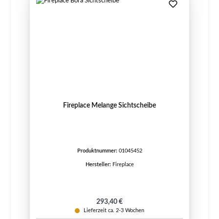
Fireplace Melange Sichtscheibe
Produktnummer:
01045452
Hersteller:
Fireplace
Regulärer Preis:
293,40 €
Lieferzeit ca. 2-3 Wochen