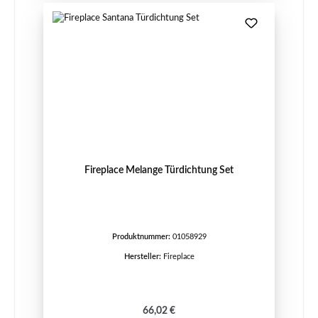
Fireplace Melange Türdichtung Set
Produktnummer:
01058929
Hersteller:
Fireplace
Regulärer Preis:
66,02 €