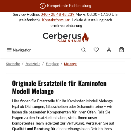
Zum Hauptinhalt springen
Kompetente Fachberatung
Service-Hotline:
040 - 28 48 48 239
Mo-Fr, 08:30 - 17:30 Uhr
(telefonisch) |
Kontaktformular
| Lokale Ausstellung nach
Terminvereinbarung
Navigation
/
/
/
Startseite
Ersatzteile
Fireplace
Melange
Originale Ersatzteile für Kaminofen
Modell Melange
Hier finden Sie Ersatzteile für Ihr Kaminofen Modell Melange.
Egal ob Dichtungen, Glasscheiben oder Schamottsteine – wir
haben die passenden Komponenten für Ihren Ofen. Falls Sie
Fragen zu den Ersatzteilen haben, steht Ihnen unser
kompetentes Team jederzeit zur Verfügung. Vertrauen Sie auf
Qualität und Beratung
für einen reibungslosen Betrieb Ihres