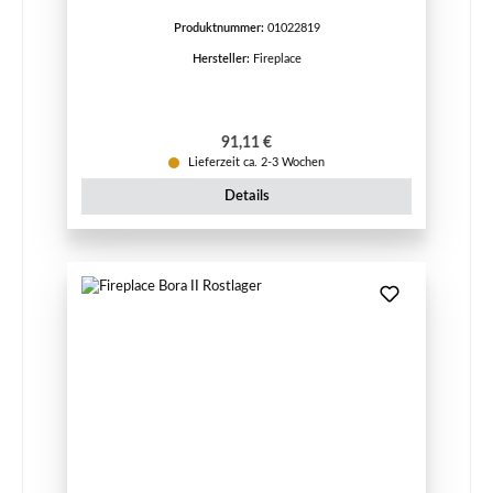
Produktnummer:
01022819
Hersteller:
Fireplace
Regulärer Preis:
91,11 €
Lieferzeit ca. 2-3 Wochen
Details