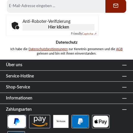
E-
Mail-
Adresse
*
Anti-Roboter-Verifizierung
Hier klicken
Friendly
Captcha ⇗
Datenschutz
Ich habe die
Datenschutzbestimmungen
zur Kenntnis genommen und die
AGB
gelesen und bin mit ihnen einverstanden.
Über uns
Service-Hotline
Shop-Service
Informationen
Zahlungsarten
Vorkasse
PayPal Später Bezahlen
Amazon Pay
PayPal
Apple Pay