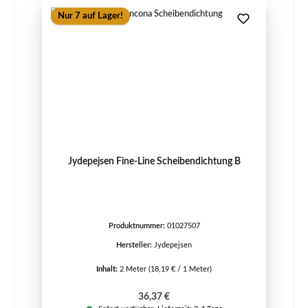
Nur 7 auf Lager!
Jydepejsen Fine-Line Scheibendichtung B
Produktnummer:
01027507
Hersteller:
Jydepejsen
Inhalt:
2 Meter
(18,19 € / 1 Meter)
Regulärer Preis:
36,37 €