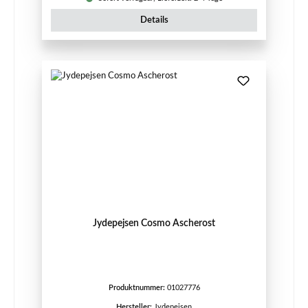
Details
Jydepejsen Cosmo Ascherost
Produktnummer:
01027776
Hersteller:
Jydepejsen