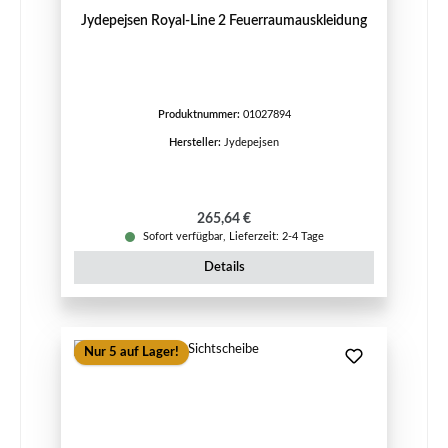
Jydepejsen Royal-Line 2 Feuerraumauskleidung
Produktnummer:
01027894
Hersteller:
Jydepejsen
Regulärer Preis:
265,64 €
Sofort verfügbar, Lieferzeit: 2-4 Tage
Details
Nur 5 auf Lager!