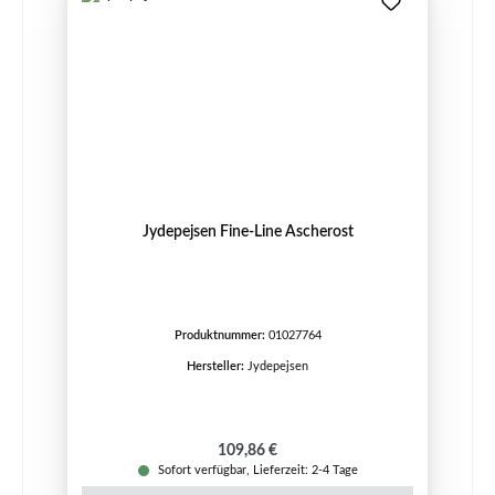
Jydepejsen Fine-Line Ascherost
Produktnummer:
01027764
Hersteller:
Jydepejsen
Regulärer Preis:
109,86 €
Sofort verfügbar, Lieferzeit: 2-4 Tage