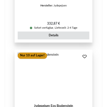
Hersteller:
Jydepejsen
Regulärer Preis:
332,87 €
Sofort verfügbar, Lieferzeit: 2-4 Tage
Details
Nur 10 auf Lager!
Jydepejsen Eos Bodenstein