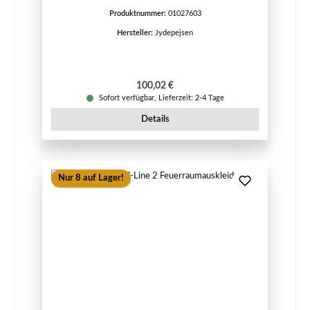
Produktnummer:
01027603
Hersteller:
Jydepejsen
Regulärer Preis:
100,02 €
Sofort verfügbar, Lieferzeit: 2-4 Tage
Details
Nur 8 auf Lager!