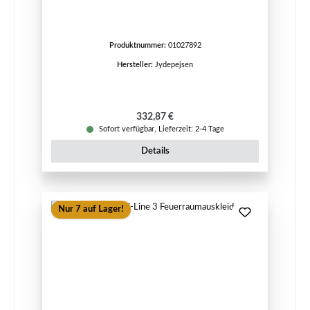
Produktnummer:
01027892
Hersteller:
Jydepejsen
Regulärer Preis:
332,87 €
Sofort verfügbar, Lieferzeit: 2-4 Tage
Details
Nur 7 auf Lager!