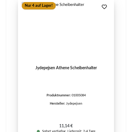
Nur 4 auf Lager!
Jydepejsen Athene Scheibenhalter
Produktnummer:
01005084
Hersteller:
Jydepejsen
Regulärer Preis:
11,14 €
Sofort verfügbar, Lieferzeit: 2-4 Tage