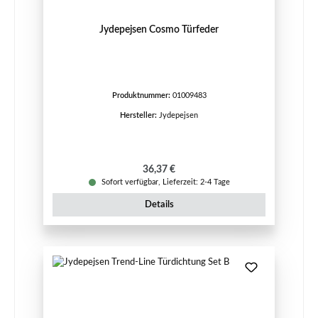
Jydepejsen Cosmo Türfeder
Produktnummer:
01009483
Hersteller:
Jydepejsen
Regulärer Preis:
36,37 €
Sofort verfügbar, Lieferzeit: 2-4 Tage
Details