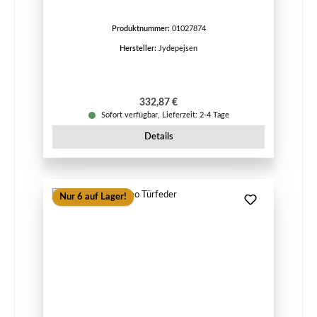
Produktnummer:
01027874
Hersteller:
Jydepejsen
Regulärer Preis:
332,87 €
Sofort verfügbar, Lieferzeit: 2-4 Tage
Details
Nur 6 auf Lager!