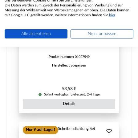
uns verwendeten Cookies öffnen Sie die Einstellungen.
Die Daten werden zum Zweck der Personalisierung von Werbung und zur
Messung der Wirksamkeit von Werbekampagnen erhoben. Die Daten können
mit Google LLC geteilt werden, weitere Informationen finden Sie
hier
.
Jydepejsen Zeus Türdichtung Set
Alle akzeptieren
Nein, anpassen
Produktnummer:
01027549
Hersteller:
Jydepejsen
Regulärer Preis:
53,58 €
Sofort verfügbar, Lieferzeit: 2-4 Tage
Details
Nur 9 auf Lager!