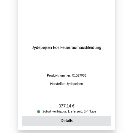
Jydepejsen Eos Feuerraumauskleidung
Produktnummer:
01027955
Hersteller:
Jydepejsen
Regulärer Preis:
377,14 €
Sofort verfügbar, Lieferzeit: 2-4 Tage
Details