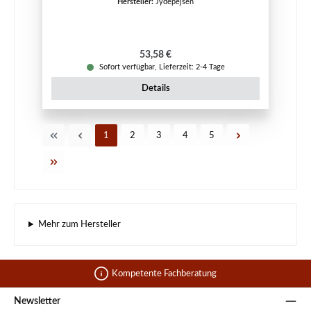
Hersteller:
Jydepejsen
Regulärer Preis:
53,58 €
Sofort verfügbar, Lieferzeit: 2-4 Tage
Details
Seite
Seite
Seite
Seite
Seite
1
2
3
4
5
Mehr zum Hersteller
Kompetente Fachberatung
Newsletter