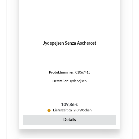
Jydepejsen Senza Ascherost
Produktnummer:
01067415
Hersteller:
Jydepejsen
Regulärer Preis:
109,86 €
Lieferzeit ca. 2-3 Wochen
Details