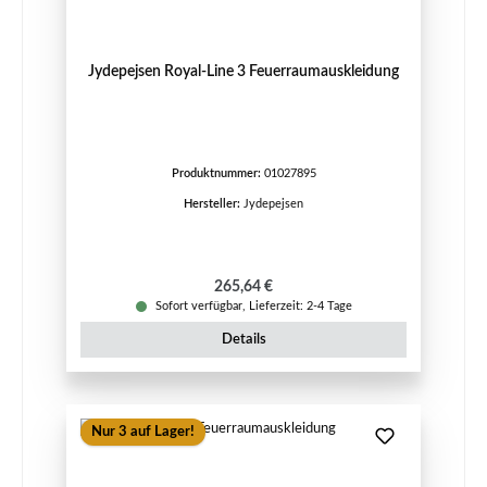
Jydepejsen Royal-Line 3 Feuerraumauskleidung
Produktnummer:
01027895
Hersteller:
Jydepejsen
Regulärer Preis:
265,64 €
Sofort verfügbar, Lieferzeit: 2-4 Tage
Details
Nur 3 auf Lager!