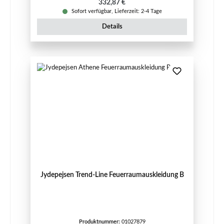
Regulärer Preis:
332,87 €
Sofort verfügbar, Lieferzeit: 2-4 Tage
Details
Jydepejsen Trend-Line Feuerraumauskleidung B
Produktnummer:
01027879