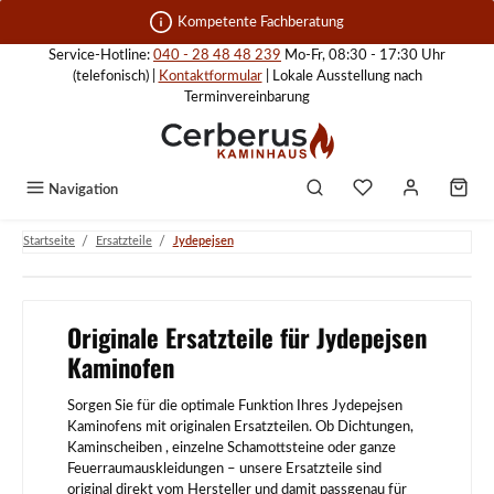
Zum Hauptinhalt springen
Kompetente Fachberatung
Service-Hotline:
040 - 28 48 48 239
Mo-Fr, 08:30 - 17:30 Uhr
(telefonisch) |
Kontaktformular
| Lokale Ausstellung nach
Terminvereinbarung
Navigation
/
/
Startseite
Ersatzteile
Jydepejsen
Originale Ersatzteile für Jydepejsen
Kaminofen
Sorgen Sie für die optimale Funktion Ihres Jydepejsen
Kaminofens mit originalen Ersatzteilen. Ob Dichtungen,
Kaminscheiben , einzelne Schamottsteine oder ganze
Feuerraumauskleidungen – unsere Ersatzteile sind
original direkt vom Hersteller und damit passgenau für