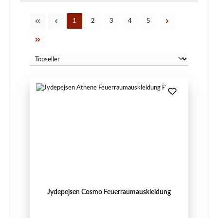
Seite
Seite
Seite
Seite
Seite
1
2
3
4
5
Jydepejsen Cosmo Feuerraumauskleidung