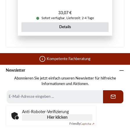
Regulärer Preis:
33,07 €
Sofort verfügbar, Lieferzeit: 2-4 Tage
Details
Kompetente Fachberatung
Newsletter
Abonnieren Sie jetzt einfach unseren Newsletter für hilfreiche
Informationen und Aktionen.
E-
Mail-
Adresse
*
Anti-Roboter-Verifizierung
Hier klicken
Friendly
Captcha ⇗