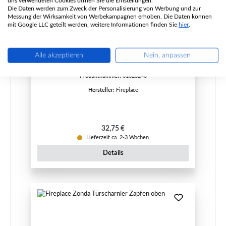
uns verwendeten Cookies öffnen Sie die Einstellungen.
Die Daten werden zum Zweck der Personalisierung von Werbung und zur
Messung der Wirksamkeit von Werbekampagnen erhoben. Die Daten können
mit Google LLC geteilt werden, weitere Informationen finden Sie
hier
.
Fireplace Oslo Türscharnier Zapfen oben
Alle akzeptieren
Nein, anpassen
Produktnummer:
01023246
Hersteller:
Fireplace
Regulärer Preis:
32,75 €
Lieferzeit ca. 2-3 Wochen
Details