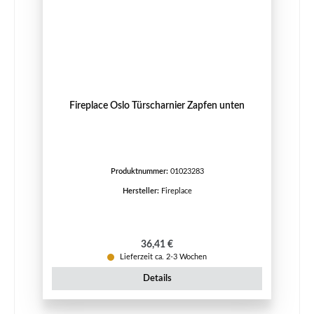
Fireplace Oslo Türscharnier Zapfen unten
Produktnummer:
01023283
Hersteller:
Fireplace
Regulärer Preis:
36,41 €
Lieferzeit ca. 2-3 Wochen
Details