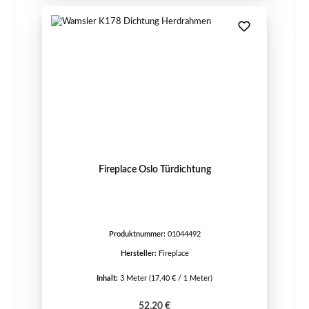
Fireplace Oslo Türdichtung
Produktnummer:
01044492
Hersteller:
Fireplace
Inhalt:
3 Meter
(17,40 € / 1 Meter)
Regulärer Preis:
52,20 €