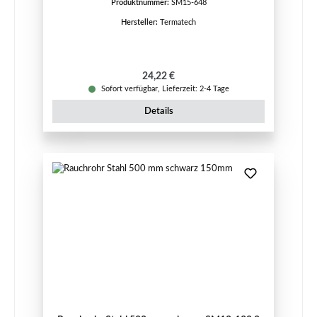
Produktnummer:
SM15-648
Hersteller:
Termatech
Regulärer Preis:
24,22 €
Sofort verfügbar, Lieferzeit: 2-4 Tage
Details