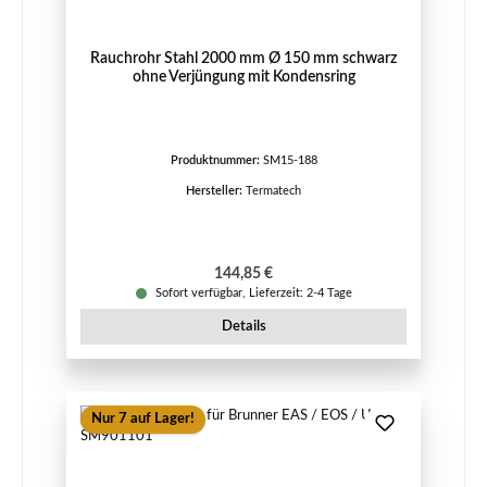
Rauchrohr Stahl 2000 mm Ø 150 mm schwarz
ohne Verjüngung mit Kondensring
Produktnummer:
SM15-188
Hersteller:
Termatech
Regulärer Preis:
144,85 €
Sofort verfügbar, Lieferzeit: 2-4 Tage
Details
Nur 7 auf Lager!