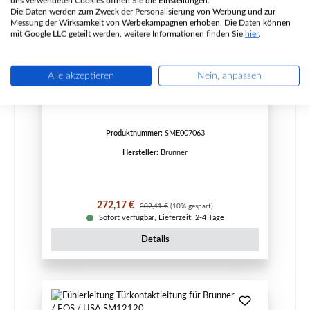
uns verwendeten Cookies öffnen Sie die Einstellungen.
Die Daten werden zum Zweck der Personalisierung von Werbung und zur
Messung der Wirksamkeit von Werbekampagnen erhoben. Die Daten können
mit Google LLC geteilt werden, weitere Informationen finden Sie
hier
.
Abgasfühleranschluss für Brunner USA
Alle akzeptieren
Nein, anpassen
Produktnummer:
SME007063
Hersteller:
Brunner
Verkaufspreis:
Regulärer Preis:
272,17 €
302,41 €
(10% gespart)
Sofort verfügbar, Lieferzeit: 2-4 Tage
Details