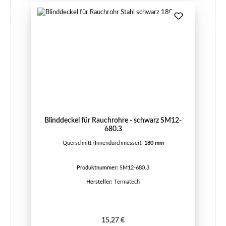
Blinddeckel für Rauchrohre - schwarz SM12-
680.3
Querschnitt (Innendurchmesser):
180 mm
Produktnummer:
SM12-680.3
Hersteller:
Termatech
Regulärer Preis:
15,27 €