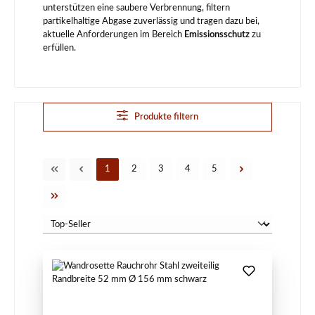
unterstützen eine saubere Verbrennung, filtern
partikelhaltige Abgase zuverlässig und tragen dazu bei,
aktuelle Anforderungen im Bereich
Emissionsschutz
zu
erfüllen.
Produkte filtern
Seite
Seite
Seite
Seite
Seite
1
2
3
4
5