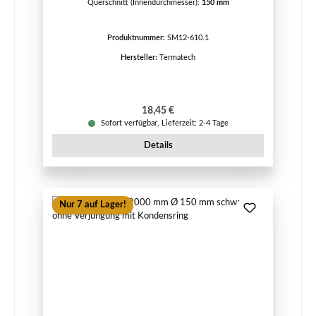
Querschnitt (Innendurchmesser):
150 mm
Produktnummer:
SM12-610.1
Hersteller:
Termatech
Regulärer Preis:
18,45 €
Sofort verfügbar, Lieferzeit: 2-4 Tage
Details
Nur 7 auf Lager!