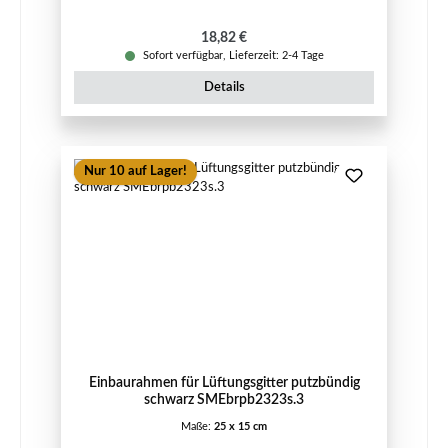
Regulärer Preis:
18,82 €
Sofort verfügbar, Lieferzeit: 2-4 Tage
Details
Nur 10 auf Lager!
Einbaurahmen für Lüftungsgitter putzbündig
schwarz SMEbrpb2323s.3
Maße:
25 x 15 cm