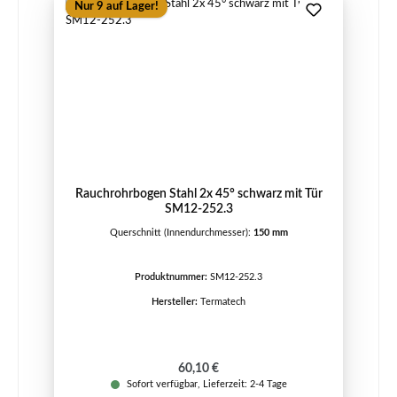
Nur 9 auf Lager!
Rauchrohrbogen Stahl 2x 45° schwarz mit Tür
SM12-252.3
Querschnitt (Innendurchmesser):
150 mm
Produktnummer:
SM12-252.3
Hersteller:
Termatech
Regulärer Preis:
60,10 €
Sofort verfügbar, Lieferzeit: 2-4 Tage