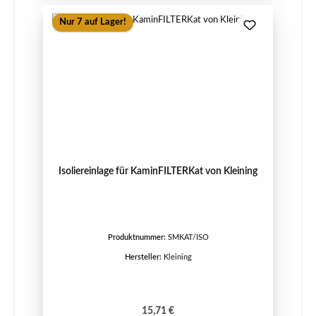
Nur 7 auf Lager!
Isoliereinlage für KaminFILTERKat von Kleining
Produktnummer:
SMKAT/ISO
Hersteller:
Kleining
Regulärer Preis:
15,71 €