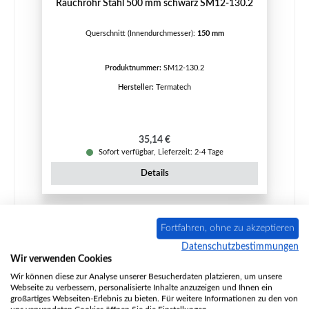
Rauchrohr Stahl 500 mm schwarz SM12-130.2
Querschnitt (Innendurchmesser):
150 mm
Produktnummer:
SM12-130.2
Hersteller:
Termatech
Regulärer Preis:
35,14 €
Sofort verfügbar, Lieferzeit: 2-4 Tage
Details
Fortfahren, ohne zu akzeptieren
Rabatt
%
Datenschutzbestimmungen
Wir verwenden Cookies
Wir können diese zur Analyse unserer Besucherdaten platzieren, um unsere
Webseite zu verbessern, personalisierte Inhalte anzuzeigen und Ihnen ein
großartiges Webseiten-Erlebnis zu bieten. Für weitere Informationen zu den von