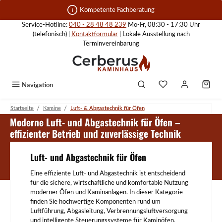
Zum Hauptinhalt springen
Kompetente Fachberatung
Service-Hotline:
040 - 28 48 48 239
Mo-Fr, 08:30 - 17:30 Uhr
(telefonisch) |
Kontaktformular
| Lokale Ausstellung nach
Terminvereinbarung
Navigation
/
/
Startseite
Kamine
Luft- & Abgastechnik für Öfen
Luft- & Abgastechnik für Öfen
Moderne Luft- und Abgastechnik für Öfen –
effizienter Betrieb und zuverlässige Technik
Luft- und Abgastechnik für Öfen
Eine effiziente Luft- und Abgastechnik ist entscheidend
für die sichere, wirtschaftliche und komfortable Nutzung
moderner Öfen und Kaminanlagen. In dieser Kategorie
finden Sie hochwertige Komponenten rund um
Luftführung, Abgasleitung, Verbrennungsluftversorgung
und intelligente Steuerungssysteme für Kaminöfen,