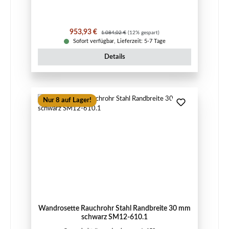
Verkaufspreis:
Regulärer Preis:
953,93 €
1.084,02 €
(12% gespart)
Sofort verfügbar, Lieferzeit: 5-7 Tage
Details
Nur 8 auf Lager!
Wandrosette Rauchrohr Stahl Randbreite 30 mm
schwarz SM12-610.1