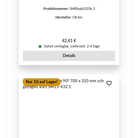
Produktnummer:
SMEbrpb2323s.3
Hersteller:
CB-tec
Regulärer Preis:
42,41 €
Sofort verfügbar, Lieferzeit: 2-4 Tage
Details
Nur 10 auf Lager!