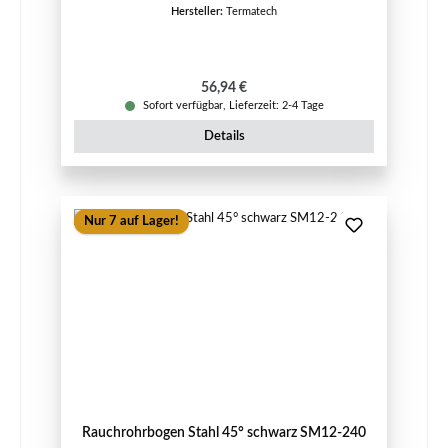
Hersteller:
Termatech
Regulärer Preis:
56,94 €
Sofort verfügbar, Lieferzeit: 2-4 Tage
Details
Nur 7 auf Lager!
Rauchrohrbogen Stahl 45° schwarz SM12-240