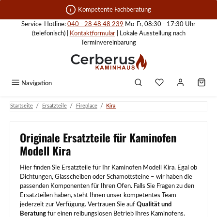
Zum Hauptinhalt springen
Kompetente Fachberatung
Service-Hotline:
040 - 28 48 48 239
Mo-Fr, 08:30 - 17:30 Uhr
(telefonisch) |
Kontaktformular
| Lokale Ausstellung nach
Terminvereinbarung
Navigation
/
/
/
Startseite
Ersatzteile
Fireplace
Kira
Originale Ersatzteile für Kaminofen
Modell Kira
Hier finden Sie Ersatzteile für Ihr Kaminofen Modell Kira. Egal ob
Dichtungen, Glasscheiben oder Schamottsteine – wir haben die
passenden Komponenten für Ihren Ofen. Falls Sie Fragen zu den
Ersatzteilen haben, steht Ihnen unser kompetentes Team
jederzeit zur Verfügung. Vertrauen Sie auf
Qualität und
Beratung
für einen reibungslosen Betrieb Ihres Kaminofens.