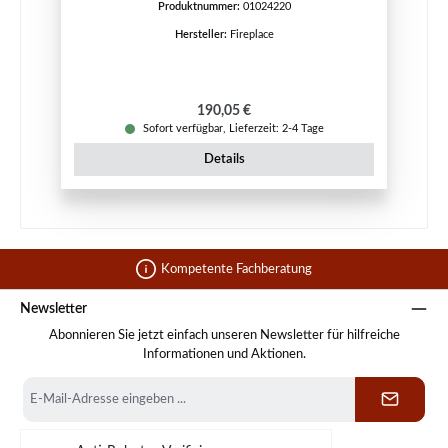
Produktnummer:
01024220
Hersteller:
Fireplace
Regulärer Preis:
190,05 €
Sofort verfügbar, Lieferzeit: 2-4 Tage
Details
Kompetente Fachberatung
Newsletter
Abonnieren Sie jetzt einfach unseren Newsletter für hilfreiche
Informationen und Aktionen.
E-
Mail-
Adresse
*