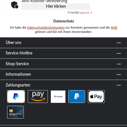
Anti-Roboter-Verifizierung
Hier klicken
Friendly
Captcha ⇗
Datenschutz
Ich habe die
Datenschutzbestimmungen
zur Kenntnis genommen und die
AGB
gelesen und bin mit ihnen einverstanden.
Über uns
Service-Hotline
Shop-Service
Informationen
Zahlungsarten
Vorkasse
PayPal Später Bezahlen
Amazon Pay
PayPal
Apple Pay
Kreditkarte