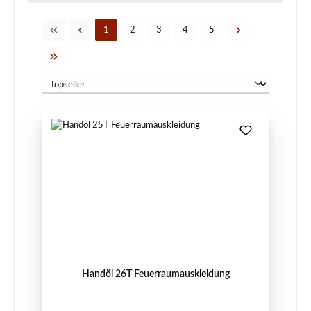
Seite
Seite
Seite
Seite
Seite
1
2
3
4
5
Handöl 26T Feuerraumauskleidung