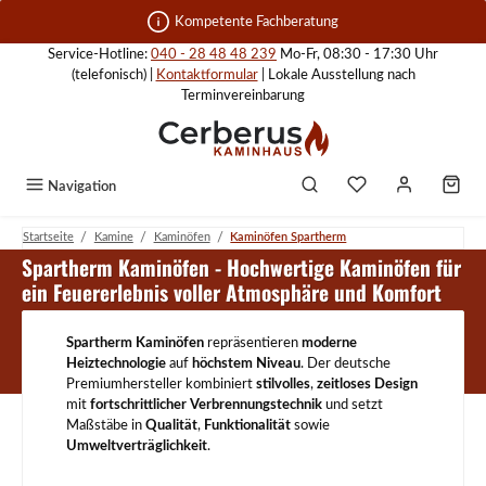
Zum Hauptinhalt springen
Kompetente Fachberatung
Service-Hotline:
040 - 28 48 48 239
Mo-Fr, 08:30 - 17:30 Uhr
(telefonisch) |
Kontaktformular
| Lokale Ausstellung nach
Terminvereinbarung
Navigation
/
/
/
Startseite
Kamine
Kaminöfen
Kaminöfen Spartherm
Kaminöfen Spartherm
Spartherm Kaminöfen - Hochwertige Kaminöfen für
ein Feuererlebnis voller Atmosphäre und Komfort
Spartherm Kaminöfen
repräsentieren
moderne
Heiztechnologie
auf
höchstem Niveau
. Der deutsche
Premiumhersteller kombiniert
stilvolles
,
zeitloses Design
mit
fortschrittlicher Verbrennungstechnik
und setzt
Maßstäbe in
Qualität
,
Funktionalität
sowie
Umweltverträglichkeit
.