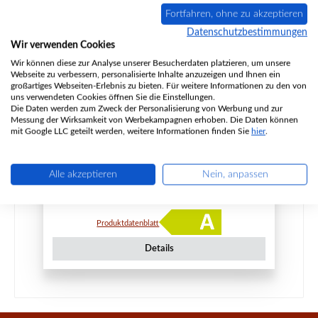
Fortfahren, ohne zu akzeptieren
Datenschutzbestimmungen
Wir verwenden Cookies
Kaminofen Spartherm PASSO XS Style, 5,9 kW -
Ausstellungsstück
Wir können diese zur Analyse unserer Besucherdaten platzieren, um unsere
Webseite zu verbessern, personalisierte Inhalte anzuzeigen und Ihnen ein
Ausführung:
Verkleidung Perle
großartiges Webseiten-Erlebnis zu bieten. Für weitere Informationen zu den von
uns verwendeten Cookies öffnen Sie die Einstellungen.
Die Daten werden zum Zweck der Personalisierung von Werbung und zur
Produktnummer:
SM40000035+1084336-AS
Messung der Wirksamkeit von Werbekampagnen erhoben. Die Daten können
mit Google LLC geteilt werden, weitere Informationen finden Sie
hier
.
Hersteller:
Spartherm
Alle akzeptieren
Nein, anpassen
Verkaufspreis:
Regulärer Preis:
4.729,10 €
4.978,00 €
(5% gespart)
Sofort verfügbar, Lieferzeit: 2-4 Tage
Produktdatenblatt
Details