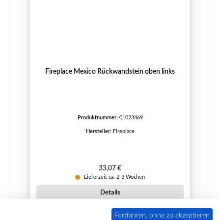
Fireplace Mexico Rückwandstein oben links
Produktnummer:
01023469
Hersteller:
Fireplace
Regulärer Preis:
33,07 €
Lieferzeit ca. 2-3 Wochen
Details
Fortfahren, ohne zu akzeptieren