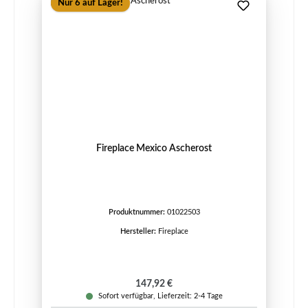
Nur 6 auf Lager!
Fireplace Mexico Ascherost
Produktnummer:
01022503
Hersteller:
Fireplace
Regulärer Preis:
147,92 €
Sofort verfügbar, Lieferzeit: 2-4 Tage