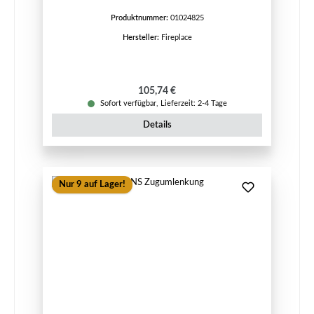
Produktnummer:
01024825
Hersteller:
Fireplace
Regulärer Preis:
105,74 €
Sofort verfügbar, Lieferzeit: 2-4 Tage
Details
Nur 9 auf Lager!