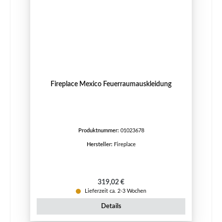
Fireplace Mexico Feuerraumauskleidung
Produktnummer:
01023678
Hersteller:
Fireplace
Regulärer Preis:
319,02 €
Lieferzeit ca. 2-3 Wochen
Details