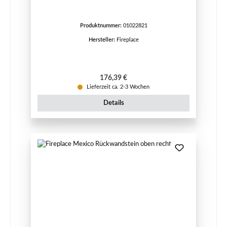
Produktnummer:
01022821
Hersteller:
Fireplace
Regulärer Preis:
176,39 €
Lieferzeit ca. 2-3 Wochen
Details