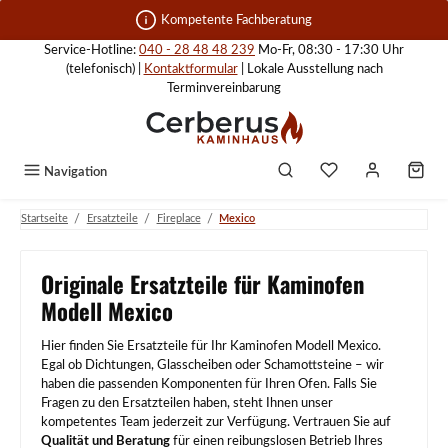
Zum Hauptinhalt springen
Kompetente Fachberatung
Service-Hotline:
040 - 28 48 48 239
Mo-Fr, 08:30 - 17:30 Uhr
(telefonisch) |
Kontaktformular
| Lokale Ausstellung nach
Terminvereinbarung
Navigation
/
/
/
Startseite
Ersatzteile
Fireplace
Mexico
Originale Ersatzteile für Kaminofen
Modell Mexico
Hier finden Sie Ersatzteile für Ihr Kaminofen Modell Mexico.
Egal ob Dichtungen, Glasscheiben oder Schamottsteine – wir
haben die passenden Komponenten für Ihren Ofen. Falls Sie
Fragen zu den Ersatzteilen haben, steht Ihnen unser
kompetentes Team jederzeit zur Verfügung. Vertrauen Sie auf
Qualität und Beratung
für einen reibungslosen Betrieb Ihres