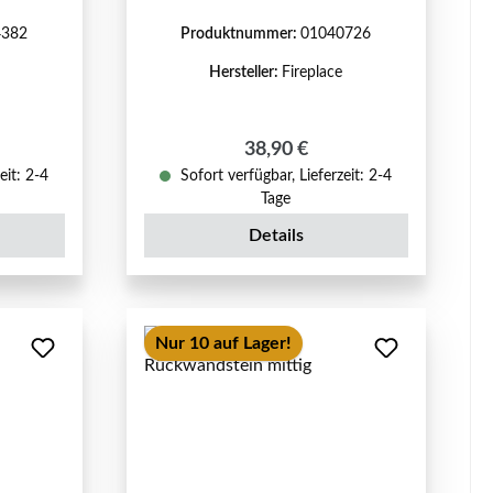
4382
Produktnummer:
01040726
Hersteller:
Fireplace
reis:
Regulärer Preis:
38,90 €
eit: 2-4
Sofort verfügbar, Lieferzeit: 2-4
Tage
Details
Nur 10 auf Lager!