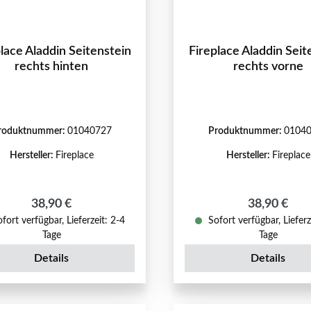
lace Aladdin Seitenstein
Fireplace Aladdin Seit
rechts hinten
rechts vorne
roduktnummer:
01040727
Produktnummer:
0104
Hersteller:
Fireplace
Hersteller:
Fireplace
Regulärer Preis:
Regulärer P
38,90 €
38,90 €
fort verfügbar, Lieferzeit: 2-4
Sofort verfügbar, Lieferz
Tage
Tage
Details
Details