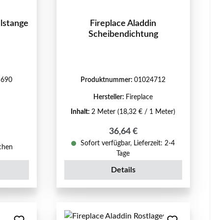
elstange
Fireplace Aladdin
Scheibendichtung
9690
Produktnummer:
01024712
Hersteller:
Fireplace
Inhalt:
2 Meter
(18,32 € / 1 Meter)
Regulärer Preis:
36,64 €
reis:
Sofort verfügbar, Lieferzeit: 2-4
ochen
Tage
Details