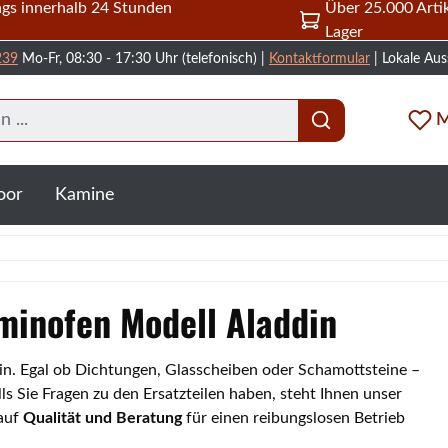
gs innerhalb 24 Stunden
Über 25.000 Artik
Lager
239
Mo-Fr, 08:30 - 17:30 Uhr (telefonisch) |
Kontaktformular
| Lokale Aus
M
oor
Kamine
aminofen Modell Aladdin
din. Egal ob Dichtungen, Glasscheiben oder Schamottsteine –
s Sie Fragen zu den Ersatzteilen haben, steht Ihnen unser
 auf
Qualität und Beratung
für einen reibungslosen Betrieb