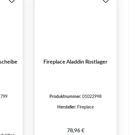
tscheibe
Fireplace Aladdin Rostlager
9799
Produktnummer:
01022998
Hersteller:
Fireplace
reis:
Regulärer Preis:
78,96 €