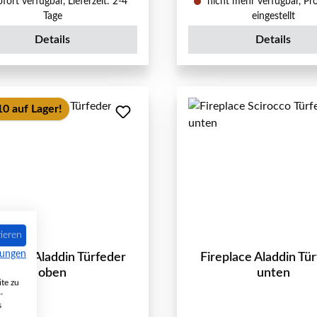
fort verfügbar, Lieferzeit: 2-4
nicht mehr verfügbar, Pr
Tage
eingestellt
Details
Details
10 auf Lager!
ieren
mungen
eplace Aladdin Türfeder
Fireplace Aladdin Tü
oben
unten
te zu
-
s