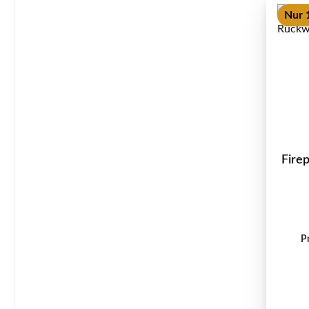
Nur 
Firep
P