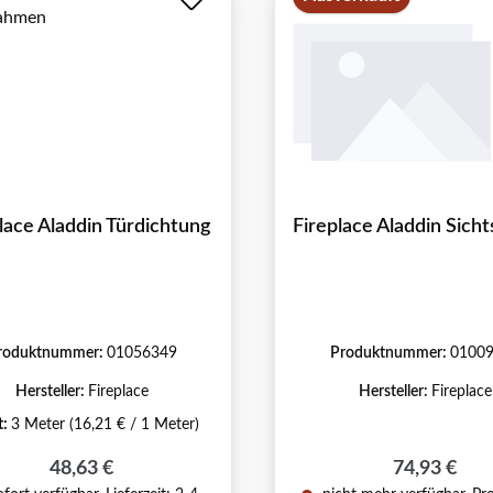
lace Aladdin Türdichtung
Fireplace Aladdin Sich
roduktnummer:
01056349
Produktnummer:
0100
Hersteller:
Fireplace
Hersteller:
Fireplace
t:
3 Meter
(16,21 € / 1 Meter)
Regulärer Preis:
Regulärer P
48,63 €
74,93 €