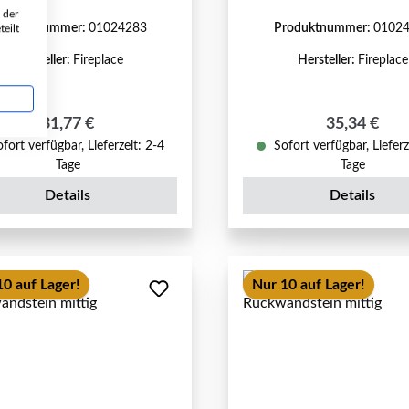
 der
roduktnummer:
01024283
Produktnummer:
0102
eilt
Hersteller:
Fireplace
Hersteller:
Fireplace
Regulärer Preis:
Regulärer P
31,77 €
35,34 €
fort verfügbar, Lieferzeit: 2-4
Sofort verfügbar, Lieferz
Tage
Tage
Details
Details
10 auf Lager!
Nur 10 auf Lager!