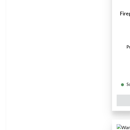
Fire
P
So