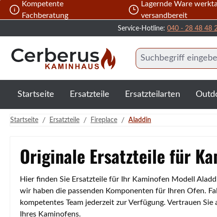
Kompetente
Lagernde Ware werkta
 Hauptinhalt springen
Zur Suche springen
Zur Hauptnavigation springen
Fachberatung
versandbereit
Service-Hotline:
040 - 28 48 48 
Startseite
Ersatzteile
Ersatzteilarten
Outd
/
/
/
Startseite
Ersatzteile
Fireplace
Aladdin
Originale Ersatzteile für K
Hier finden Sie Ersatzteile für Ihr Kaminofen Modell Alad
wir haben die passenden Komponenten für Ihren Ofen. Fall
kompetentes Team jederzeit zur Verfügung. Vertrauen Sie
Ihres Kaminofens.