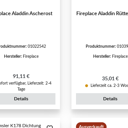
place Aladdin Ascherost
Fireplace Aladdin Rütt
roduktnummer:
01022542
Produktnummer:
0103
Hersteller:
Fireplace
Hersteller:
Fireplace
Regulärer Preis:
91,11 €
Regulärer P
35,01 €
fort verfügbar, Lieferzeit: 2-4
Lieferzeit ca. 2-3 W
Tage
Details
Details
Ausverkauft