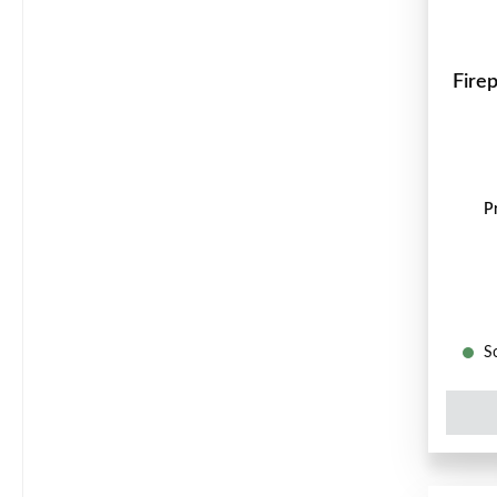
Firep
P
So