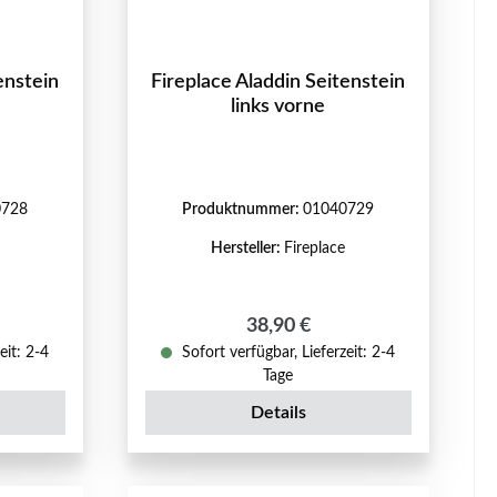
enstein
Fireplace Aladdin Seitenstein
links vorne
0728
Produktnummer:
01040729
Hersteller:
Fireplace
reis:
Regulärer Preis:
38,90 €
eit: 2-4
Sofort verfügbar, Lieferzeit: 2-4
Tage
Details