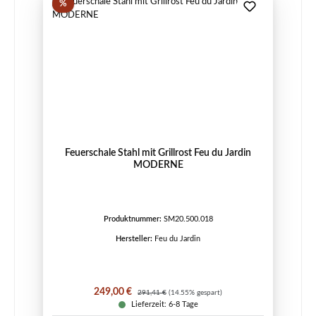
Rabatt
%
Feuerschale Stahl mit Grillrost Feu du Jardin
MODERNE
Produktnummer:
SM20.500.018
Hersteller:
Feu du Jardin
Verkaufspreis:
Regulärer Preis:
249,00 €
291,41 €
(14.55% gespart)
Lieferzeit: 6-8 Tage