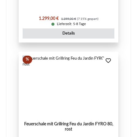
Verkaufspreis:
Regulärer Preis:
1.299,00 €
1.399,00 €
(7.15% gespart)
Lieferzeit: 5-8 Tage
Details
Rabatt
%
Feuerschale mit Grillring Feu du Jardin FYRO 80,
rost