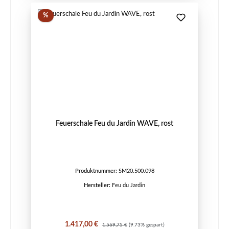
Rabatt
%
Feuerschale Feu du Jardin WAVE, rost
Produktnummer:
SM20.500.098
Hersteller:
Feu du Jardin
Verkaufspreis:
Regulärer Preis:
1.417,00 €
1.569,75 €
(9.73% gespart)