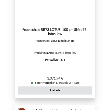
Feuerschale RB73 LOTUS, 100 cm SMrb73-
lotus-low
Ausführung:
Lotus niedrig 34 cm
Produktnummer:
SMrb73-lotus-low
Hersteller:
RB73
Regulärer Preis:
1.371,94 €
Sofort verfügbar, Lieferzeit: 2-4 Tage
Details