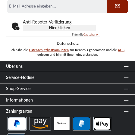
E-
Mail-
Adresse
*
Anti-Roboter-Verifizierung
Hier klicken
Friendly
Captcha ⇗
Datenschutz
Ich habe die
Datenschutzbestimmungen
zur Kenntnis genommen und die
AGB
gelesen und bin mit ihnen einverstanden.
Über uns
Service-Hotline
Shop-Service
Informationen
Zahlungsarten
Vorkasse
PayPal Später Bezahlen
Amazon Pay
PayPal
Apple Pay