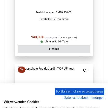
Produktnummer:
SM20.500.071
Hersteller:
Feu du Jardin
Verkaufspreis:
Regulärer Preis:
940,00 €
1.082,25 €
(13.14% gespart)
Lieferzeit: 6-8 Tage
Details
Rabatt
%
Fortfahren, ohne zu akzeptieren
Datenschutzbestimmungen
Wir verwenden Cookies