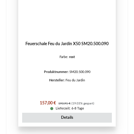
Feuerschale Feu du Jardin X50 SM20.500.090
Farbe:
rost
Produktnummer:
SM20.500.090
Hersteller:
Feu du Jardin
Verkaufspreis:
Regulärer Preis:
157,00 €
193,91 €
(19.03% gespart)
Lieferzeit: 6-8 Tage
Details