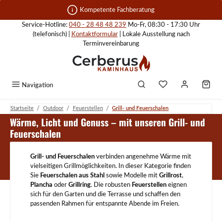
Zum Hauptinhalt springen
Kompetente Fachberatung
Service-Hotline:
040 - 28 48 48 239
Mo-Fr, 08:30 - 17:30 Uhr
(telefonisch) |
Kontaktformular
| Lokale Ausstellung nach
Terminvereinbarung
Navigation
/
/
/
Startseite
Outdoor
Feuerstellen
Grill- und Feuerschalen
Grill- und Feuerschalen
Wärme, Licht und Genuss – mit unseren Grill- und
Feuerschalen
Grill- und Feuerschalen
verbinden angenehme Wärme mit
vielseitigen Grillmöglichkeiten. In dieser Kategorie finden
Sie
Feuerschalen aus Stahl
sowie Modelle mit
Grillrost
,
Plancha
oder
Grillring
. Die robusten
Feuerstellen
eignen
sich für den Garten und die Terrasse und schaffen den
passenden Rahmen für entspannte Abende im Freien.