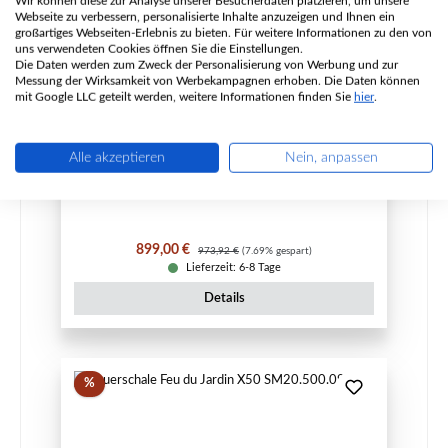
Wir können diese zur Analyse unserer Besucherdaten platzieren, um unsere
Webseite zu verbessern, personalisierte Inhalte anzuzeigen und Ihnen ein
großartiges Webseiten-Erlebnis zu bieten. Für weitere Informationen zu den von
uns verwendeten Cookies öffnen Sie die Einstellungen.
Feuerschale Feu du Jardin TOPUP, rost
Die Daten werden zum Zweck der Personalisierung von Werbung und zur
Messung der Wirksamkeit von Werbekampagnen erhoben. Die Daten können
mit Google LLC geteilt werden, weitere Informationen finden Sie
hier
.
Produktnummer:
SM20.500.068
Alle akzeptieren
Nein, anpassen
Hersteller:
Feu du Jardin
Verkaufspreis:
Regulärer Preis:
899,00 €
973,92 €
(7.69% gespart)
Lieferzeit: 6-8 Tage
Details
Rabatt
%