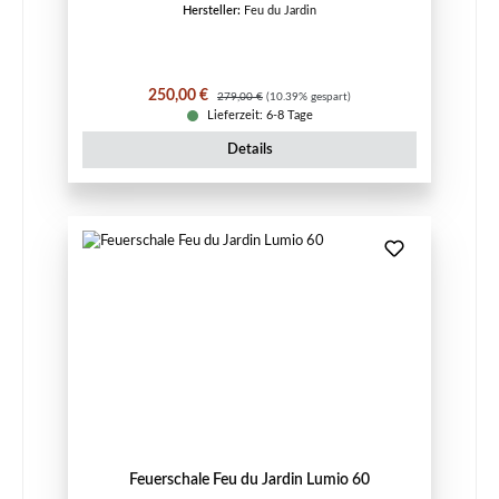
Hersteller:
Feu du Jardin
Verkaufspreis:
Regulärer Preis:
250,00 €
279,00 €
(10.39% gespart)
Lieferzeit: 6-8 Tage
Details
Feuerschale Feu du Jardin Lumio 60