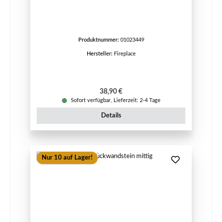
Produktnummer:
01023449
Hersteller:
Fireplace
Regulärer Preis:
38,90 €
Sofort verfügbar, Lieferzeit: 2-4 Tage
Details
Nur 10 auf Lager!