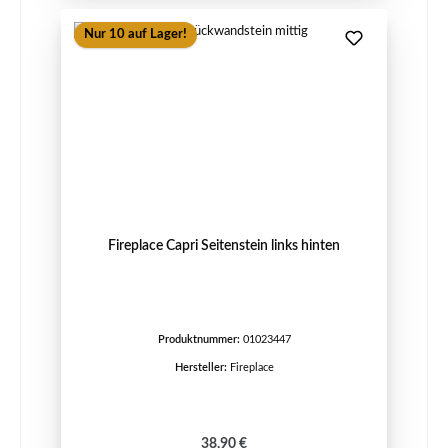
Nur 10 auf Lager!
Fireplace Capri Seitenstein links hinten
Produktnummer:
01023447
Hersteller:
Fireplace
Regulärer Preis:
38,90 €