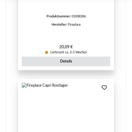
Produktnummer:
01008286
Hersteller:
Fireplace
Regulärer Preis:
20,09 €
Lieferzeit ca. 2-3 Wochen
Details