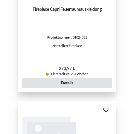
Fireplace Capri Feuerraumauskleidung
Produktnummer:
01024331
Hersteller:
Fireplace
Regulärer Preis:
273,97 €
Lieferzeit ca. 2-3 Wochen
Details