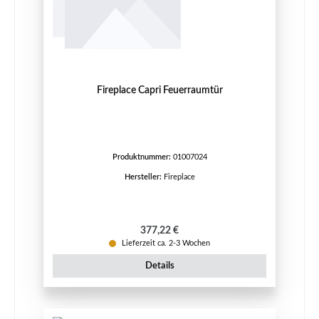
Fireplace Capri Feuerraumtür
Produktnummer:
01007024
Hersteller:
Fireplace
Regulärer Preis:
377,22 €
Lieferzeit ca. 2-3 Wochen
Details