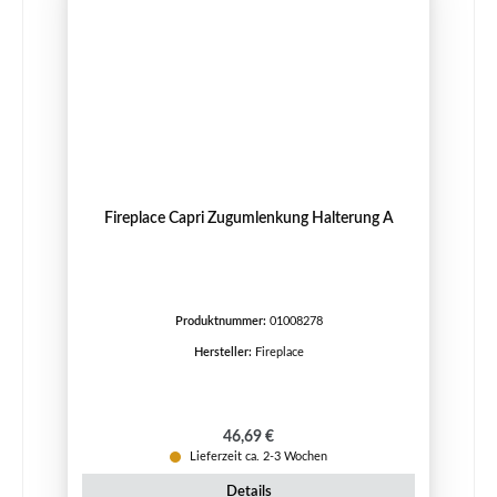
Fireplace Capri Zugumlenkung Halterung A
Produktnummer:
01008278
Hersteller:
Fireplace
Regulärer Preis:
46,69 €
Lieferzeit ca. 2-3 Wochen
Details