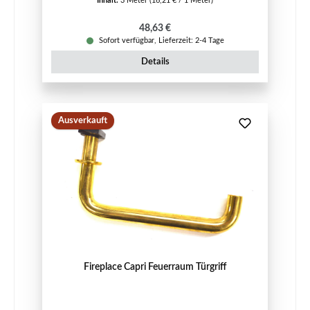
Inhalt:
3 Meter
(16,21 € / 1 Meter)
Regulärer Preis:
48,63 €
Sofort verfügbar, Lieferzeit: 2-4 Tage
Details
Ausverkauft
Fireplace Capri Feuerraum Türgriff