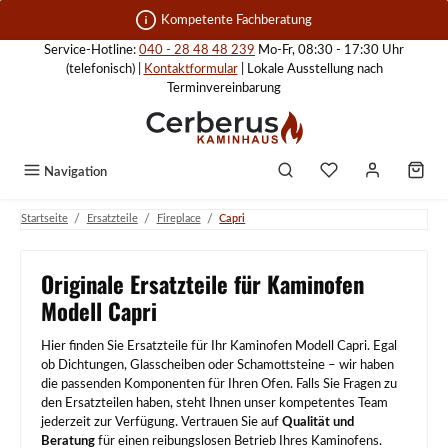
Zum Hauptinhalt springen
Kompetente Fachberatung
Service-Hotline:
040 - 28 48 48 239
Mo-Fr, 08:30 - 17:30 Uhr
(telefonisch) |
Kontaktformular
| Lokale Ausstellung nach
Terminvereinbarung
Navigation
/
/
/
Startseite
Ersatzteile
Fireplace
Capri
Originale Ersatzteile für Kaminofen
Modell Capri
Hier finden Sie Ersatzteile für Ihr Kaminofen Modell Capri. Egal
ob Dichtungen, Glasscheiben oder Schamottsteine – wir haben
die passenden Komponenten für Ihren Ofen. Falls Sie Fragen zu
den Ersatzteilen haben, steht Ihnen unser kompetentes Team
jederzeit zur Verfügung. Vertrauen Sie auf
Qualität und
Beratung
für einen reibungslosen Betrieb Ihres Kaminofens.