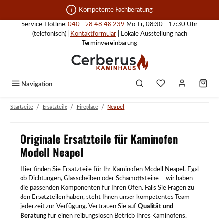
Zum Hauptinhalt springen
Kompetente Fachberatung
Service-Hotline:
040 - 28 48 48 239
Mo-Fr, 08:30 - 17:30 Uhr
(telefonisch) |
Kontaktformular
| Lokale Ausstellung nach
Terminvereinbarung
Navigation
/
/
/
Startseite
Ersatzteile
Fireplace
Neapel
Originale Ersatzteile für Kaminofen
Modell Neapel
Hier finden Sie Ersatzteile für Ihr Kaminofen Modell Neapel. Egal
ob Dichtungen, Glasscheiben oder Schamottsteine – wir haben
die passenden Komponenten für Ihren Ofen. Falls Sie Fragen zu
den Ersatzteilen haben, steht Ihnen unser kompetentes Team
jederzeit zur Verfügung. Vertrauen Sie auf
Qualität und
Beratung
für einen reibungslosen Betrieb Ihres Kaminofens.