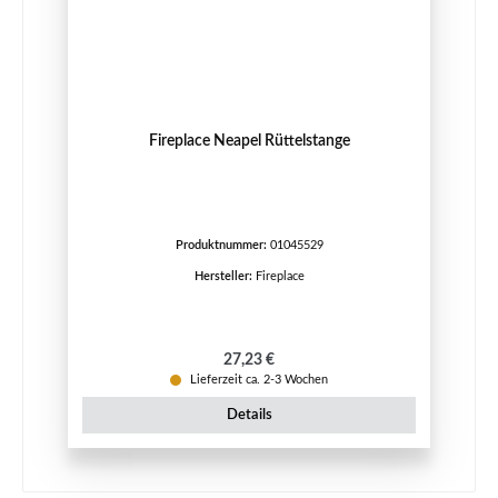
Fireplace Neapel Rüttelstange
Produktnummer:
01045529
Hersteller:
Fireplace
Regulärer Preis:
27,23 €
Lieferzeit ca. 2-3 Wochen
Details