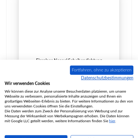
Fireplace Neapel Scheibendichtung
Fortfahren, ohne zu akzeptieren
Datenschutzbestimmungen
Wir verwenden Cookies
Produktnummer:
01024691
Wir können diese zur Analyse unserer Besucherdaten platzieren, um unsere
Webseite zu verbessern, personalisierte Inhalte anzuzeigen und Ihnen ein
Hersteller:
Fireplace
großartiges Webseiten-Erlebnis zu bieten. Für weitere Informationen zu den von
uns verwendeten Cookies öffnen Sie die Einstellungen.
Inhalt:
2 Meter
(18,32 € / 1 Meter)
Die Daten werden zum Zweck der Personalisierung von Werbung und zur
Messung der Wirksamkeit von Werbekampagnen erhoben. Die Daten können
Regulärer Preis:
36,64 €
mit Google LLC geteilt werden, weitere Informationen finden Sie
hier
.
Sofort verfügbar, Lieferzeit: 2-4 Tage
Details