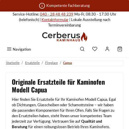
Zum Hauptinhalt springen
Kompetente Fachberatung
Service-Hotline:
040 - 28 48 48 239
Mo-Fr, 08:30 - 17:30 Uhr
(telefonisch) |
Kontaktformular
| Lokale Ausstellung nach
Terminvereinbarung
Navigation
/
/
/
Startseite
Ersatzteile
Fireplace
Capua
Originale Ersatzteile für Kaminofen
Modell Capua
Hier finden Sie Ersatzteile für Ihr Kaminofen Modell Capua. Egal
ob Dichtungen, Glasscheiben oder Schamottsteine – wir haben
die passenden Komponenten für Ihren Ofen. Falls Sie Fragen zu
den Ersatzteilen haben, steht Ihnen unser kompetentes Team
jederzeit zur Verfügung. Vertrauen Sie auf
Qualität und
Beratung
für einen reibungslosen Betrieb Ihres Kaminofens.