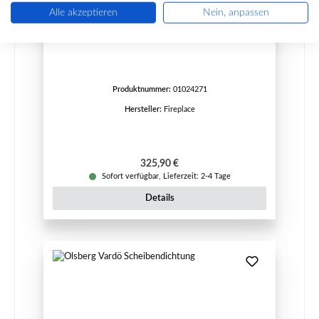
Alle akzeptieren
Nein, anpassen
Fireplace Capua Feuerraumauskleidung
Produktnummer:
01024271
Hersteller:
Fireplace
Regulärer Preis:
325,90 €
Sofort verfügbar, Lieferzeit: 2-4 Tage
Details