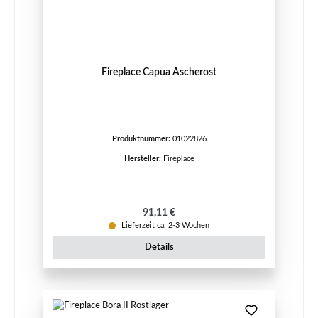
Fireplace Capua Ascherost
Produktnummer:
01022826
Hersteller:
Fireplace
Regulärer Preis:
91,11 €
Lieferzeit ca. 2-3 Wochen
Details