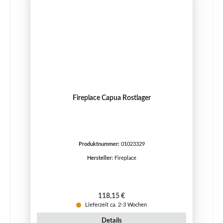
Fireplace Capua Rostlager
Produktnummer:
01023329
Hersteller:
Fireplace
Regulärer Preis:
118,15 €
Lieferzeit ca. 2-3 Wochen
Details