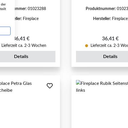
 der
roduktnummer:
01023288
Produktnummer:
0102
eilt
Hersteller:
Fireplace
Hersteller:
Fireplace
Regulärer Preis:
Regulärer P
36,41 €
36,41 €
Lieferzeit ca. 2-3 Wochen
Lieferzeit ca. 2-3 W
Details
Details