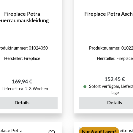
Fireplace Petra
Fireplace Petra Asch
euerraumauskleidung
roduktnummer:
01024050
Produktnummer:
0102
Hersteller:
Fireplace
Hersteller:
Fireplace
Regulärer Pr
152,45 €
Regulärer Preis:
169,94 €
Sofort verfügbar, Lieferz
Lieferzeit ca. 2-3 Wochen
Tage
Details
Details
Nur 6 auf Lager!