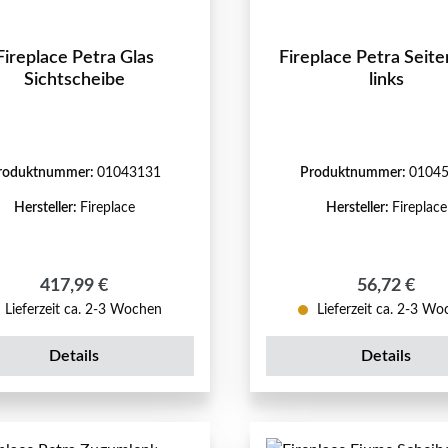
Fireplace Petra Glas
Fireplace Petra Seite
Sichtscheibe
links
roduktnummer:
01043131
Produktnummer:
0104
Hersteller:
Fireplace
Hersteller:
Fireplace
Regulärer Preis:
Regulärer P
417,99 €
56,72 €
Lieferzeit ca. 2-3 Wochen
Lieferzeit ca. 2-3 W
Details
Details