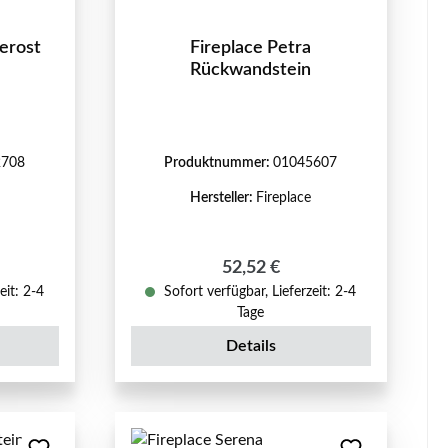
erost
Fireplace Petra
Rückwandstein
2708
Produktnummer:
01045607
Hersteller:
Fireplace
eis:
Regulärer Preis:
52,52 €
eit: 2-4
Sofort verfügbar, Lieferzeit: 2-4
Tage
Details