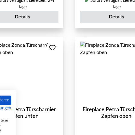
fort verfügbar, Lieferzeit: 2-4
Sofort verfügbar, Lieferz
Tage
Tage
Details
Details
ieren
mungen
place Petra Türscharnier
Fireplace Petra Türsc
Zapfen unten
Zapfen oben
te zu
-
s