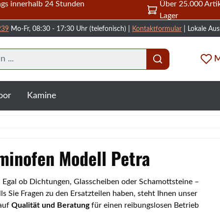
gs innerhalb 24 Stunden
Über 25.000 Artik
Lager
239
Mo-Fr, 08:30 - 17:30 Uhr (telefonisch) |
Kontaktformular
| Lokale Aus
M
oor
Kamine
aminofen Modell Petra
a. Egal ob Dichtungen, Glasscheiben oder Schamottsteine –
s Sie Fragen zu den Ersatzteilen haben, steht Ihnen unser
 auf
Qualität und Beratung
für einen reibungslosen Betrieb