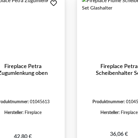
Fireplace Petra
Fireplace Petra
Zugumlenkung oben
Scheibenhalter S
roduktnummer:
01045613
Produktnummer:
0104
Hersteller:
Fireplace
Hersteller:
Fireplace
Regulärer P
36,06 €
Regulärer Preis:
42,80 €