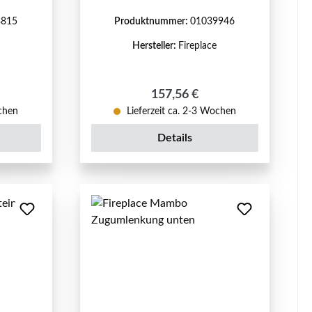
3815
Produktnummer:
01039946
Hersteller:
Fireplace
reis:
Regulärer Preis:
157,56 €
ochen
Lieferzeit ca. 2-3 Wochen
Details