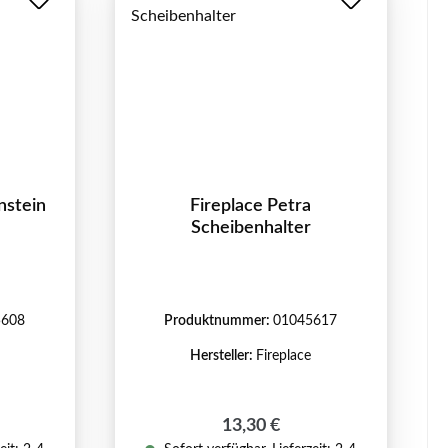
nstein
Fireplace Petra
Scheibenhalter
5608
Produktnummer:
01045617
Hersteller:
Fireplace
reis:
Regulärer Preis:
13,30 €