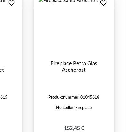
Fireplace Petra Glas
et
Ascherost
5615
Produktnummer:
01045618
Hersteller:
Fireplace
reis:
Regulärer Preis:
152,45 €