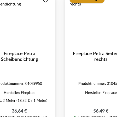
Fireplace Petra
Fireplace Petra Seite
Scheibendichtung
rechts
roduktnummer:
01039950
Produktnummer:
0104
Hersteller:
Fireplace
Hersteller:
Fireplace
t:
2 Meter
(18,32 € / 1 Meter)
Regulärer Preis:
Regulärer P
36,64 €
56,49 €