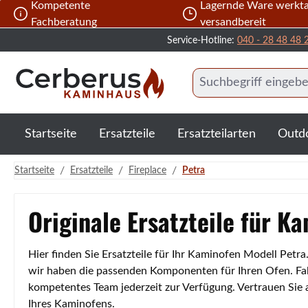
Kompetente
Lagernde Ware werkta
 Hauptinhalt springen
Zur Suche springen
Zur Hauptnavigation springen
Fachberatung
versandbereit
Service-Hotline:
040 - 28 48 48 
Startseite
Ersatzteile
Ersatzteilarten
Outd
/
/
/
Startseite
Ersatzteile
Fireplace
Petra
Originale Ersatzteile für K
Hier finden Sie Ersatzteile für Ihr Kaminofen Modell Petr
wir haben die passenden Komponenten für Ihren Ofen. Fall
kompetentes Team jederzeit zur Verfügung. Vertrauen Sie
Ihres Kaminofens.