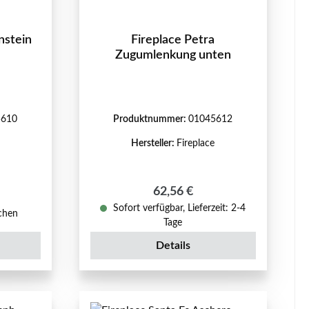
nstein
Fireplace Petra
Zugumlenkung unten
5610
Produktnummer:
01045612
Hersteller:
Fireplace
Regulärer Preis:
62,56 €
reis:
Sofort verfügbar, Lieferzeit: 2-4
ochen
Tage
Details