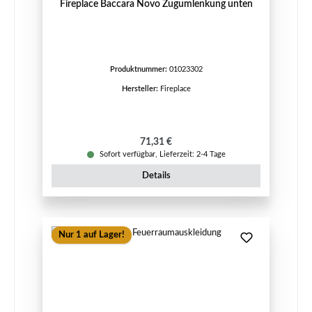
Fireplace Baccara Novo Zugumlenkung unten
Produktnummer:
01023302
Hersteller:
Fireplace
Regulärer Preis:
71,31 €
Sofort verfügbar, Lieferzeit: 2-4 Tage
Details
Nur 1 auf Lager!