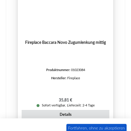
Fireplace Baccara Novo Zugumlenkung mittig
Produktnummer:
01023084
Hersteller:
Fireplace
Regulärer Preis:
35,81 €
Sofort verfügbar, Lieferzeit: 2-4 Tage
Details
Fortfahren, ohne zu akzeptieren