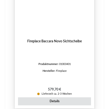
Fireplace Baccara Novo Sichtscheibe
Produktnummer:
01003401
Hersteller:
Fireplace
Regulärer Preis:
579,70 €
Lieferzeit ca. 2-3 Wochen
Details