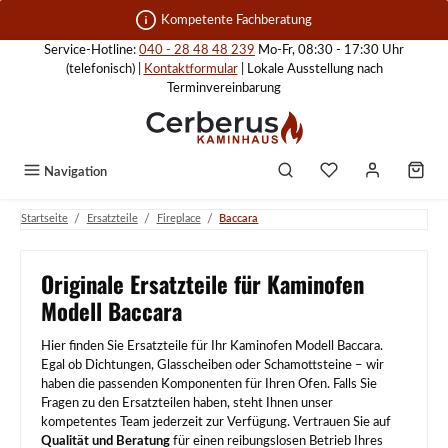
Zum Hauptinhalt springen
Kompetente Fachberatung
Service-Hotline:
040 - 28 48 48 239
Mo-Fr, 08:30 - 17:30 Uhr
(telefonisch) |
Kontaktformular
| Lokale Ausstellung nach
Terminvereinbarung
Navigation
/
/
/
Startseite
Ersatzteile
Fireplace
Baccara
Originale Ersatzteile für Kaminofen
Modell Baccara
Hier finden Sie Ersatzteile für Ihr Kaminofen Modell Baccara.
Egal ob Dichtungen, Glasscheiben oder Schamottsteine – wir
haben die passenden Komponenten für Ihren Ofen. Falls Sie
Fragen zu den Ersatzteilen haben, steht Ihnen unser
kompetentes Team jederzeit zur Verfügung. Vertrauen Sie auf
Qualität und Beratung
für einen reibungslosen Betrieb Ihres