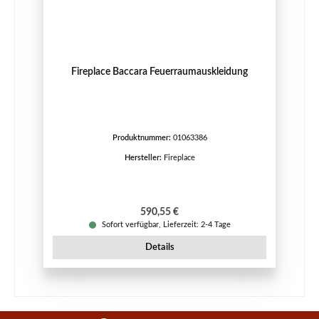
Fireplace Baccara Feuerraumauskleidung
Produktnummer:
01063386
Hersteller:
Fireplace
Regulärer Preis:
590,55 €
Sofort verfügbar, Lieferzeit: 2-4 Tage
Details