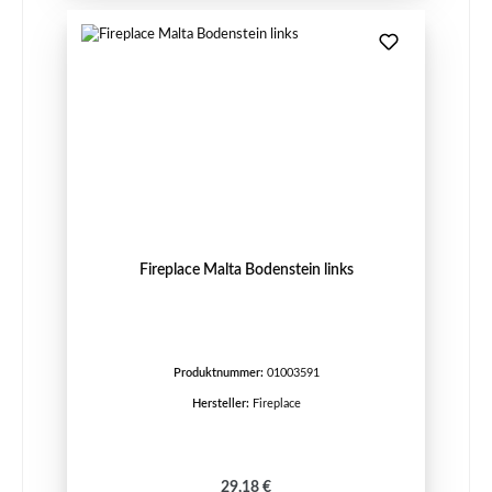
Fireplace Malta Bodenstein links
Produktnummer:
01003591
Hersteller:
Fireplace
Regulärer Preis:
29,18 €