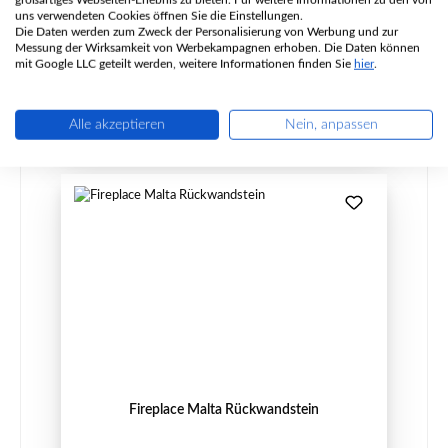
uns verwendeten Cookies öffnen Sie die Einstellungen.
Die Daten werden zum Zweck der Personalisierung von Werbung und zur
Messung der Wirksamkeit von Werbekampagnen erhoben. Die Daten können
Regulärer Preis:
31,77 €
mit Google LLC geteilt werden, weitere Informationen finden Sie
hier
.
Sofort verfügbar, Lieferzeit: 2-4 Tage
Details
Alle akzeptieren
Nein, anpassen
Fireplace Malta Rückwandstein