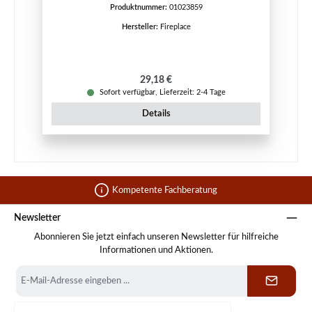
Produktnummer:
01023859
Hersteller:
Fireplace
Regulärer Preis:
29,18 €
Sofort verfügbar, Lieferzeit: 2-4 Tage
Details
Kompetente Fachberatung
Newsletter
Abonnieren Sie jetzt einfach unseren Newsletter für hilfreiche
Informationen und Aktionen.
E-
Mail-
Adresse
*