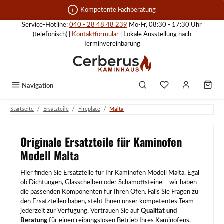
Zum Hauptinhalt springen
Kompetente Fachberatung
Service-Hotline:
040 - 28 48 48 239
Mo-Fr, 08:30 - 17:30 Uhr
(telefonisch) |
Kontaktformular
| Lokale Ausstellung nach
Terminvereinbarung
Navigation
/
/
/
Startseite
Ersatzteile
Fireplace
Malta
Originale Ersatzteile für Kaminofen
Modell Malta
Hier finden Sie Ersatzteile für Ihr Kaminofen Modell Malta. Egal
ob Dichtungen, Glasscheiben oder Schamottsteine – wir haben
die passenden Komponenten für Ihren Ofen. Falls Sie Fragen zu
den Ersatzteilen haben, steht Ihnen unser kompetentes Team
jederzeit zur Verfügung. Vertrauen Sie auf
Qualität und
Beratung
für einen reibungslosen Betrieb Ihres Kaminofens.