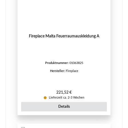
Fireplace Malta Feuerraumauskleidung A
Produktnummer:
01063825
Hersteller:
Fireplace
Regulärer Preis:
221,52 €
Lieferzeit ca. 2-3 Wochen
Details