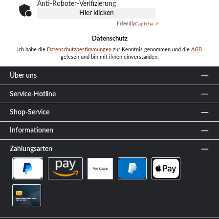
Anti-Roboter-Verifizierung
Hier klicken
Friendly
Captcha ⇗
Datenschutz
Ich habe die
Datenschutzbestimmungen
zur Kenntnis genommen und die
AGB
gelesen und bin mit ihnen einverstanden.
Über uns
Service-Hotline
Shop-Service
Informationen
Zahlungsarten
Vorkasse
PayPal Später Bezahlen
Amazon Pay
PayPal
Apple Pay
Kreditkarte