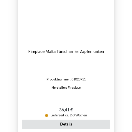
Fireplace Malta Türscharnier Zapfen unten
Produktnummer:
01023711
Hersteller:
Fireplace
Regulärer Preis:
36,41 €
Lieferzeit ca. 2-3 Wochen
Details