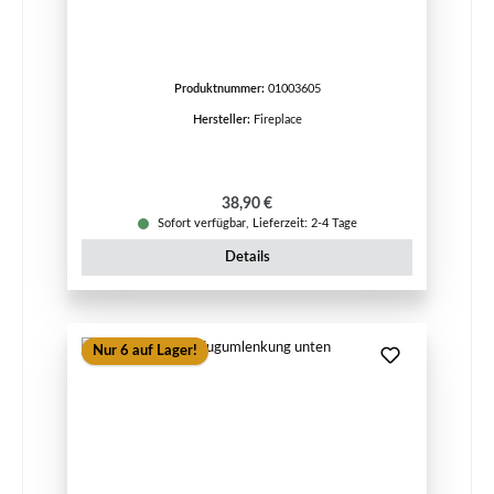
Produktnummer:
01003605
Hersteller:
Fireplace
Regulärer Preis:
38,90 €
Sofort verfügbar, Lieferzeit: 2-4 Tage
Details
Nur 6 auf Lager!