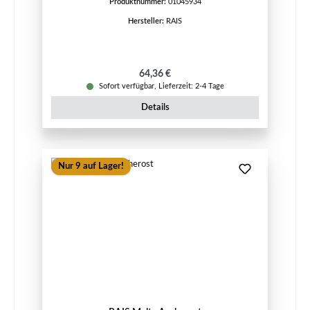
Produktnummer:
01045934
Hersteller:
RAIS
Regulärer Preis:
64,36 €
Sofort verfügbar, Lieferzeit: 2-4 Tage
Details
Nur 9 auf Lager!