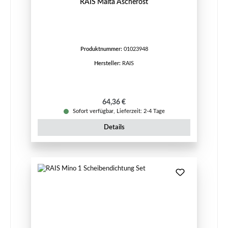
RAIS Malta Ascherost
Produktnummer:
01023948
Hersteller:
RAIS
Regulärer Preis:
64,36 €
Sofort verfügbar, Lieferzeit: 2-4 Tage
Details