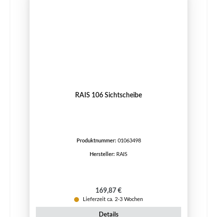
RAIS 106 Sichtscheibe
Produktnummer:
01063498
Hersteller:
RAIS
Regulärer Preis:
169,87 €
Lieferzeit ca. 2-3 Wochen
Details