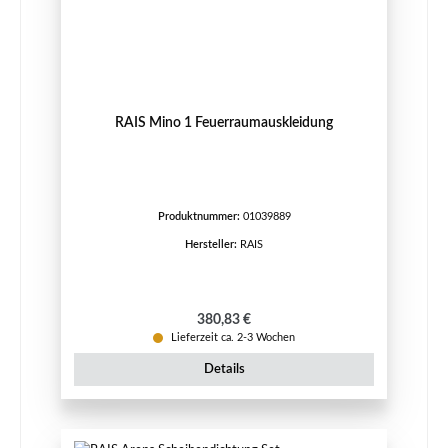
RAIS Mino 1 Feuerraumauskleidung
Produktnummer:
01039889
Hersteller:
RAIS
Regulärer Preis:
380,83 €
Lieferzeit ca. 2-3 Wochen
Details