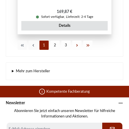
Regulärer Preis:
169,87 €
Sofort verfügbar, Lieferzeit: 2-4 Tage
Details
Seite
Seite
Seite
1
2
3
Mehr zum Hersteller
Kompetente Fachberatung
Newsletter
Abonnieren Sie jetzt einfach unseren Newsletter für hilfreiche
Informationen und Aktionen.
E-