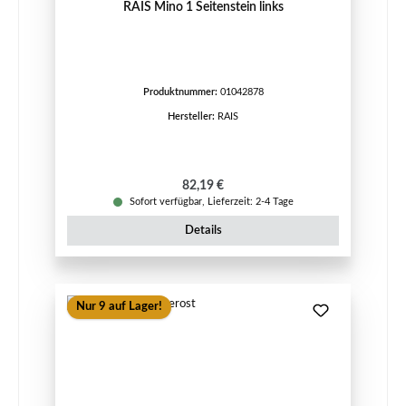
RAIS Mino 1 Seitenstein links
Produktnummer:
01042878
Hersteller:
RAIS
Regulärer Preis:
82,19 €
Sofort verfügbar, Lieferzeit: 2-4 Tage
Details
Nur 9 auf Lager!