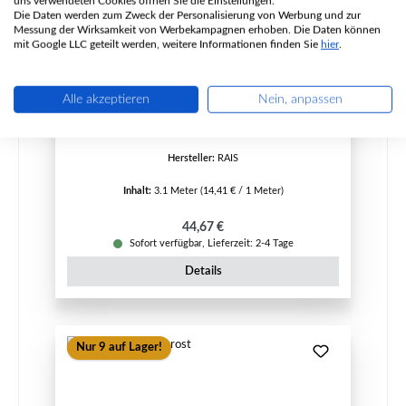
uns verwendeten Cookies öffnen Sie die Einstellungen.
Die Daten werden zum Zweck der Personalisierung von Werbung und zur
Messung der Wirksamkeit von Werbekampagnen erhoben. Die Daten können
mit Google LLC geteilt werden, weitere Informationen finden Sie
hier
.
RAIS 86 Scheibendichtung
Alle akzeptieren
Nein, anpassen
Produktnummer:
01042790
Hersteller:
RAIS
Inhalt:
3.1 Meter
(14,41 € / 1 Meter)
Regulärer Preis:
44,67 €
Sofort verfügbar, Lieferzeit: 2-4 Tage
Details
Nur 9 auf Lager!