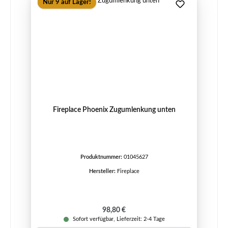
Nur 9 auf Lager!
Fireplace Phoenix Zugumlenkung unten
Produktnummer:
01045627
Hersteller:
Fireplace
Regulärer Preis:
98,80 €
Sofort verfügbar, Lieferzeit: 2-4 Tage