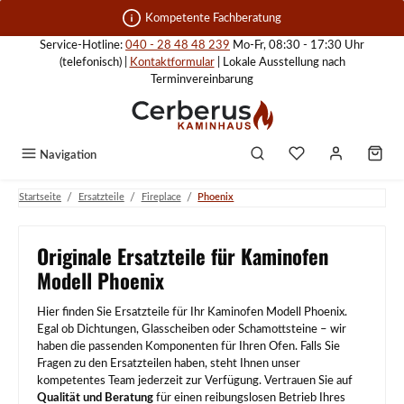
Zum Hauptinhalt springen
Kompetente Fachberatung
Service-Hotline:
040 - 28 48 48 239
Mo-Fr, 08:30 - 17:30 Uhr
(telefonisch) |
Kontaktformular
| Lokale Ausstellung nach
Terminvereinbarung
Navigation
/
/
/
Startseite
Ersatzteile
Fireplace
Phoenix
Originale Ersatzteile für Kaminofen
Modell Phoenix
Hier finden Sie Ersatzteile für Ihr Kaminofen Modell Phoenix.
Egal ob Dichtungen, Glasscheiben oder Schamottsteine – wir
haben die passenden Komponenten für Ihren Ofen. Falls Sie
Fragen zu den Ersatzteilen haben, steht Ihnen unser
kompetentes Team jederzeit zur Verfügung. Vertrauen Sie auf
Qualität und Beratung
für einen reibungslosen Betrieb Ihres