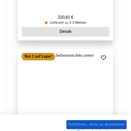
Regulärer Preis:
320,81 €
Lieferzeit ca. 2-3 Wochen
Details
Nur 1 auf Lager!
Fireplace Phoenix Seitenstein links unten
Fortfahren, ohne zu akzeptieren