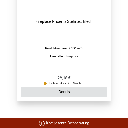
Fireplace Phoenix Stehrost Blech
Produktnummer:
01045633
Hersteller:
Fireplace
Regulärer Preis:
29,18 €
Lieferzeit ca. 2-3 Wochen
Details
Kompetente Fachberatung