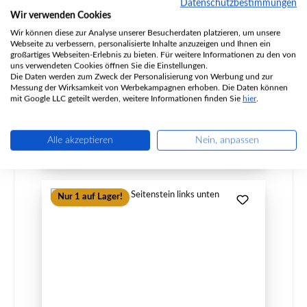
Datenschutzbestimmungen
Wir verwenden Cookies
Wir können diese zur Analyse unserer Besucherdaten platzieren, um unsere
Produktnummer:
01045625
Webseite zu verbessern, personalisierte Inhalte anzuzeigen und Ihnen ein
Hersteller:
Fireplace
großartiges Webseiten-Erlebnis zu bieten. Für weitere Informationen zu den von
uns verwendeten Cookies öffnen Sie die Einstellungen.
Die Daten werden zum Zweck der Personalisierung von Werbung und zur
Messung der Wirksamkeit von Werbekampagnen erhoben. Die Daten können
mit Google LLC geteilt werden, weitere Informationen finden Sie
hier
.
Regulärer Preis:
43,81 €
Sofort verfügbar, Lieferzeit: 2-4 Tage
Details
Alle akzeptieren
Nein, anpassen
Nur 1 auf Lager!