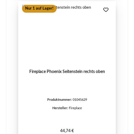
Nur 1 auf Lager!
Fireplace Phoenix Seitenstein rechts oben
Produktnummer:
01045629
Hersteller:
Fireplace
Regulärer Preis:
44,74 €