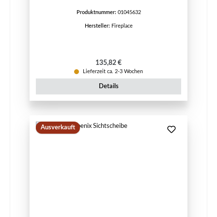
Produktnummer:
01045632
Hersteller:
Fireplace
Regulärer Preis:
135,82 €
Lieferzeit ca. 2-3 Wochen
Details
Ausverkauft