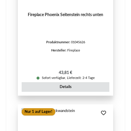
Fireplace Phoenix Seitenstein rechts unten
Produktnummer:
01045626
Hersteller:
Fireplace
Regulärer Preis:
43,81 €
Sofort verfügbar, Lieferzeit: 2-4 Tage
Details
Nur 1 auf Lager!