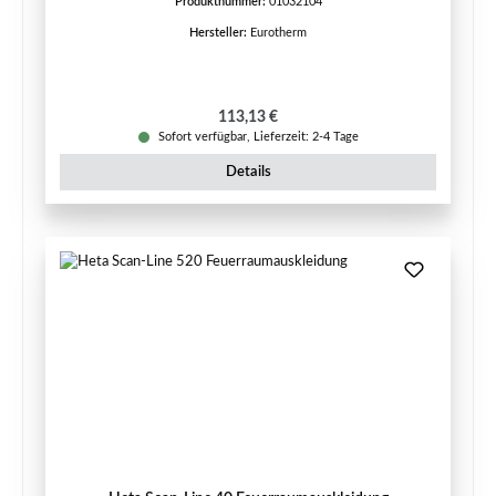
Produktnummer:
01032104
Hersteller:
Eurotherm
Regulärer Preis:
113,13 €
Sofort verfügbar, Lieferzeit: 2-4 Tage
Details