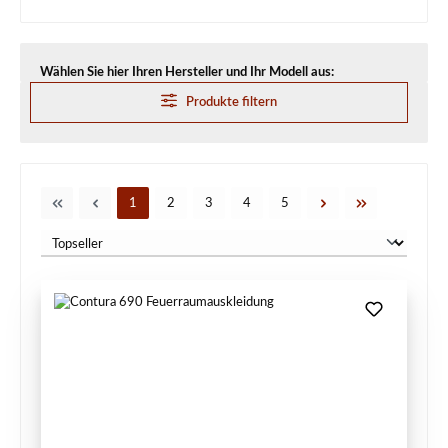
Wählen Sie hier Ihren Hersteller und Ihr Modell aus:
Produkte filtern
Seite
Seite
Seite
Seite
Seite
1
2
3
4
5