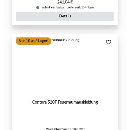
Regulärer Preis:
241,04 €
Sofort verfügbar, Lieferzeit: 2-4 Tage
Details
Nur 10 auf Lager!
Contura 520T Feuerraumauskleidung
Produktnummer:
01025398