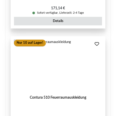
Regulärer Preis:
171,14 €
Sofort verfügbar, Lieferzeit: 2-4 Tage
Details
Nur 10 auf Lager!
Contura 510 Feuerraumauskleidung