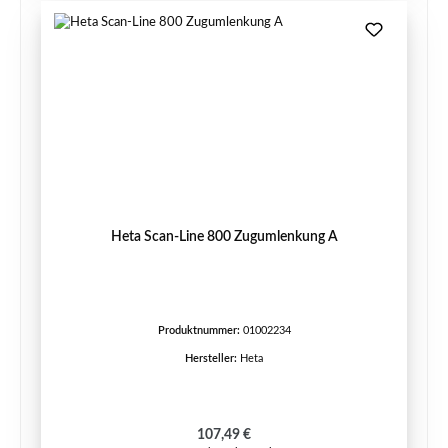
Heta Scan-Line 800 Zugumlenkung A
Produktnummer:
01002234
Hersteller:
Heta
Regulärer Preis:
107,49 €