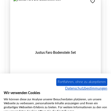
Justus Faro Bodenstein Set
Produktnummer:
01020876
Fortfahren, ohne zu akzeptieren
Hersteller:
Justus
Datenschutzbestimmungen
Wir verwenden Cookies
Wir können diese zur Analyse unserer Besucherdaten platzieren, um unsere
Regulärer Preis:
90,74 €
Webseite zu verbessern, personalisierte Inhalte anzuzeigen und Ihnen ein
Sofort verfügbar, Lieferzeit: 2-4 Tage
großartiges Webseiten-Erlebnis zu bieten. Für weitere Informationen zu den von