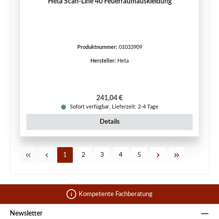
Heta Scan-Line 40 Feuerraumauskleidung
Produktnummer:
01033909
Hersteller:
Heta
Regulärer Preis:
241,04 €
Sofort verfügbar, Lieferzeit: 2-4 Tage
Details
Seite
Seite
Seite
Seite
Seite
1
2
3
4
5
Kompetente Fachberatung
Newsletter