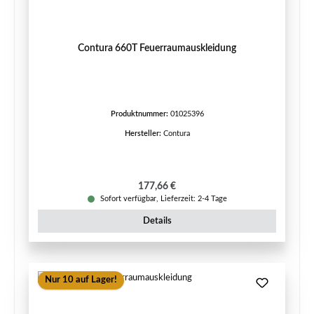
Contura 660T Feuerraumauskleidung
Produktnummer:
01025396
Hersteller:
Contura
Regulärer Preis:
177,66 €
Sofort verfügbar, Lieferzeit: 2-4 Tage
Details
Nur 10 auf Lager!