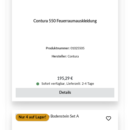
Contura 550 Feuerraumauskleidung
Produktnummer:
01025505
Hersteller:
Contura
Regulärer Preis:
195,29 €
Sofort verfügbar, Lieferzeit: 2-4 Tage
Details
Nur 4 auf Lager!