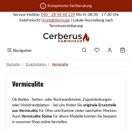
Zum Hauptinhalt springen
Kompetente Fachberatung
Service-Hotline:
040 - 28 48 48 239
Mo-Fr, 08:30 - 17:30 Uhr
(telefonisch) |
Kontaktformular
| Lokale Ausstellung nach
Terminvereinbarung
Navigation
/
/
Startseite
Ersatzteilarten
Vermiculite
Vermiculite
Ob Boden-, Seiten- oder Rückwandsteine, Zugumlenkungen
oder Holzbrandplatten – bei uns finden Sie
originale Ersatzteile
aus Vermiculite
für Öfen und Kamine vieler namhafter Marken.
Auch
Vermiculite Steine
für ältere Modelle können Sie bequem
in unserem Shop online bestellen.