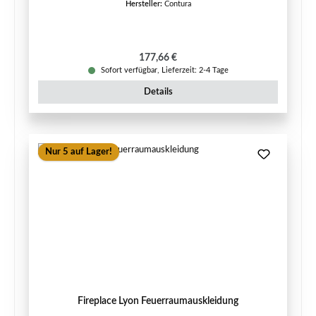
Hersteller:
Contura
Regulärer Preis:
177,66 €
Sofort verfügbar, Lieferzeit: 2-4 Tage
Details
Nur 5 auf Lager!
Fireplace Lyon Feuerraumauskleidung