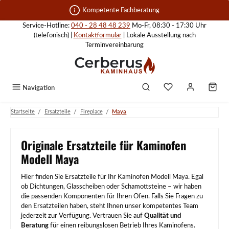
Zum Hauptinhalt springen
Kompetente Fachberatung
Service-Hotline:
040 - 28 48 48 239
Mo-Fr, 08:30 - 17:30 Uhr
(telefonisch) |
Kontaktformular
| Lokale Ausstellung nach
Terminvereinbarung
Navigation
/
/
/
Startseite
Ersatzteile
Fireplace
Maya
Originale Ersatzteile für Kaminofen
Modell Maya
Hier finden Sie Ersatzteile für Ihr Kaminofen Modell Maya. Egal
ob Dichtungen, Glasscheiben oder Schamottsteine – wir haben
die passenden Komponenten für Ihren Ofen. Falls Sie Fragen zu
den Ersatzteilen haben, steht Ihnen unser kompetentes Team
jederzeit zur Verfügung. Vertrauen Sie auf
Qualität und
Beratung
für einen reibungslosen Betrieb Ihres Kaminofens.