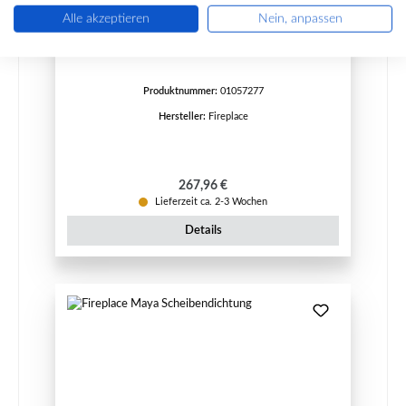
Fireplace Maya Sichtscheibe
Alle akzeptieren
Nein, anpassen
Produktnummer:
01057277
Hersteller:
Fireplace
Regulärer Preis:
267,96 €
Lieferzeit ca. 2-3 Wochen
Details