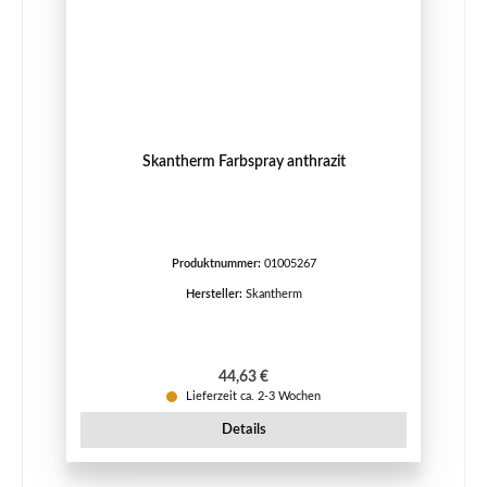
Skantherm Farbspray anthrazit
Produktnummer:
01005267
Hersteller:
Skantherm
Regulärer Preis:
44,63 €
Lieferzeit ca. 2-3 Wochen
Details