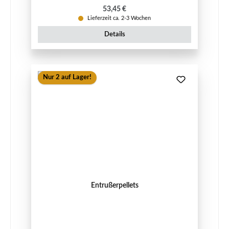
Regulärer Preis:
53,45 €
Lieferzeit ca. 2-3 Wochen
Details
Nur 2 auf Lager!
Entrußerpellets