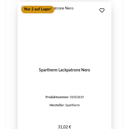
Nur 2 auf Lager!
Spartherm Lackpatrone Nero
Produktnummer:
01053619
Hersteller:
Spartherm
Regulärer Preis:
31,02 €