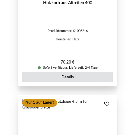
Holzkorb aus Altreifen 400
Produktnummer:
01003216
Hersteller:
Heta
Regulärer Preis:
70,20 €
Sofort verfügbar, Lieferzeit: 2-4 Tage
Details
Nur 1 auf Lager!