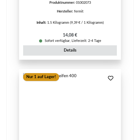
Produktnummer:
01002073
Hersteller:
fermit
Inhalt:
1.5 Kilogramm
(9,39 € / 1 Kilogramm)
Regulärer Preis:
14,08 €
Sofort verfügbar, Lieferzeit: 2-4 Tage
Details
Nur 1 auf Lager!