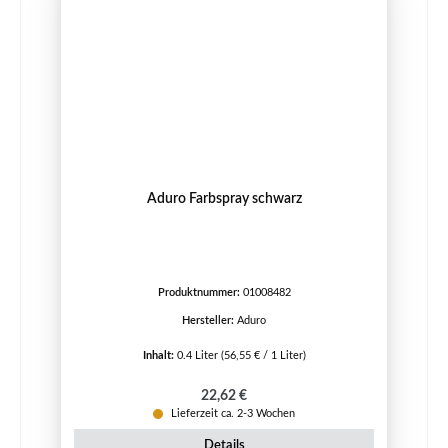
Aduro Farbspray schwarz
Produktnummer:
01008482
Hersteller:
Aduro
Inhalt:
0.4 Liter
(56,55 € / 1 Liter)
Regulärer Preis:
22,62 €
Lieferzeit ca. 2-3 Wochen
Details