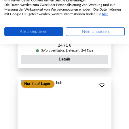
uns verwendeten Cookies öffnen Sie die Einstellungen.
Die Daten werden zum Zweck der Personalisierung von Werbung und zur
Messung der Wirksamkeit von Werbekampagnen erhoben. Die Daten können
mit Google LLC geteilt werden, weitere Informationen finden Sie
hier
.
Produktnummer:
01003258
Hersteller:
Heta
Alle akzeptieren
Nein, anpassen
Regulärer Preis:
24,71 €
Sofort verfügbar, Lieferzeit: 2-4 Tage
Details
Nur 7 auf Lager!