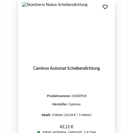
Caminos Automat Scheibendichtung
Produktnummer:
01030918
Hersteller:
Caminos
Inhalt:
3 Meter
(14,04 € / 1 Meter)
Regulärer Preis:
42,11 €
Sofort verfügbar, Lieferzeit: 2-4 Tage