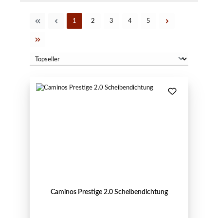
Seite
Seite
Seite
Seite
Seite
1
2
3
4
5
Caminos Prestige 2.0 Scheibendichtung