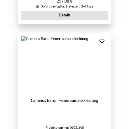
Regulärer Preis:
257,08 €
Sofort verfügbar, Lieferzeit: 2-4 Tage
Details
Caminos Baron Feuerraumauskleidung
Produktnummer:
01031608