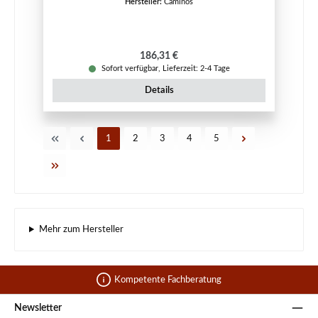
Hersteller:
Caminos
Regulärer Preis:
186,31 €
Sofort verfügbar, Lieferzeit: 2-4 Tage
Details
Seite
Seite
Seite
Seite
Seite
1
2
3
4
5
Mehr zum Hersteller
Kompetente Fachberatung
Newsletter