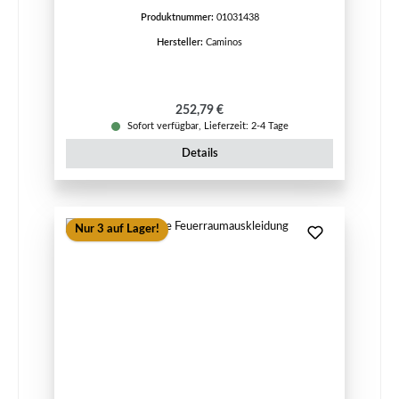
Produktnummer:
01031438
Hersteller:
Caminos
Regulärer Preis:
252,79 €
Sofort verfügbar, Lieferzeit: 2-4 Tage
Details
Nur 3 auf Lager!