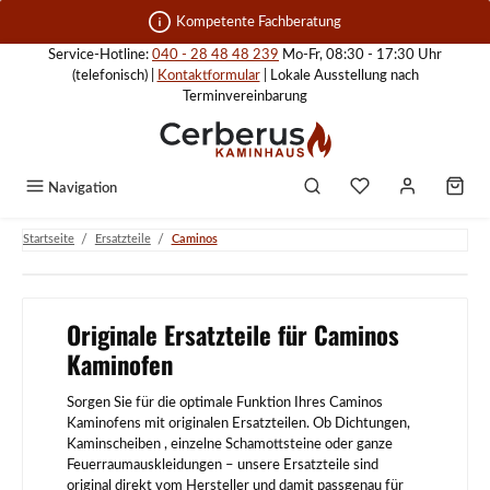
Zum Hauptinhalt springen
Kompetente Fachberatung
Service-Hotline:
040 - 28 48 48 239
Mo-Fr, 08:30 - 17:30 Uhr
(telefonisch) |
Kontaktformular
| Lokale Ausstellung nach
Terminvereinbarung
Navigation
/
/
Startseite
Ersatzteile
Caminos
Originale Ersatzteile für Caminos
Kaminofen
Sorgen Sie für die optimale Funktion Ihres Caminos
Kaminofens mit originalen Ersatzteilen. Ob Dichtungen,
Kaminscheiben , einzelne Schamottsteine oder ganze
Feuerraumauskleidungen – unsere Ersatzteile sind
original direkt vom Hersteller und damit passgenau für