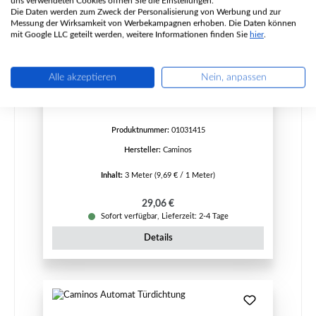
uns verwendeten Cookies öffnen Sie die Einstellungen.
Die Daten werden zum Zweck der Personalisierung von Werbung und zur
Messung der Wirksamkeit von Werbekampagnen erhoben. Die Daten können
mit Google LLC geteilt werden, weitere Informationen finden Sie
hier
.
Caminos Baron Türdichtung
Alle akzeptieren
Nein, anpassen
Produktnummer:
01031415
Hersteller:
Caminos
Inhalt:
3 Meter
(9,69 € / 1 Meter)
Regulärer Preis:
29,06 €
Sofort verfügbar, Lieferzeit: 2-4 Tage
Details