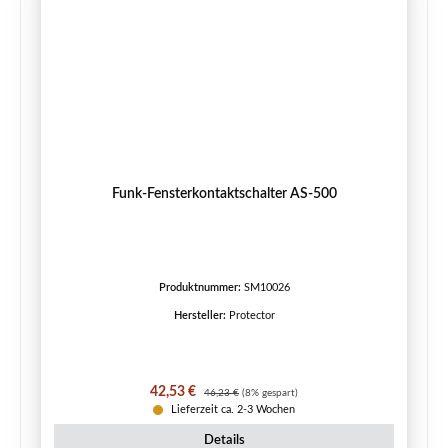
Funk-Fensterkontaktschalter AS-500
Produktnummer:
SM10026
Hersteller:
Protector
Verkaufspreis:
Regulärer Preis:
42,53 €
46,23 €
(8% gespart)
Lieferzeit ca. 2-3 Wochen
Details