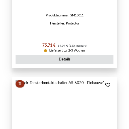
Produktnummer:
SM15011
Hersteller:
Protector
Verkaufspreis:
Regulärer Preis:
75,71 €
89,07 €
(15% gespart)
Lieferzeit ca. 2-3 Wochen
Details
Rabatt
%