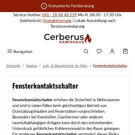
Zum Hauptinhalt springen
Kompetente Fachberatung
Service-Hotline:
040 - 28 48 48 239
Mo-Fr, 08:30 - 17:30 Uhr
(telefonisch) |
Kontaktformular
| Lokale Ausstellung nach
Terminvereinbarung
Navigation
/
/
/
Startseite
Kamine
Luft- & Abgastechnik für Öfen
Fensterkontaktschalter
Fensterkontaktschalter
Fensterkontaktschalter
erhöhen die Sicherheit in Wohnräumen
und sind in vielen Fällen beim gleichzeitigen Betrieb von
Dunstabzugshauben und Feuerstätten vorgeschrieben.
Besonders bei Kaminöfen, Gasthermen oder anderen
raumluftabhängigen Anlagen kann durch den entstehenden
Unterdruck gefährliches Kohlenmonoxid in den Raum gelangen.
Ein moderner
Fensterkontaktschalter
verhindert dieses Risiko