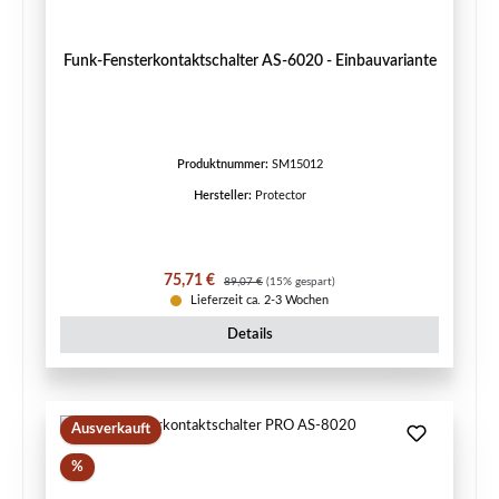
Funk-Fensterkontaktschalter AS-6020 - Einbauvariante
Produktnummer:
SM15012
Hersteller:
Protector
Verkaufspreis:
Regulärer Preis:
75,71 €
89,07 €
(15% gespart)
Lieferzeit ca. 2-3 Wochen
Details
Ausverkauft
Rabatt
%