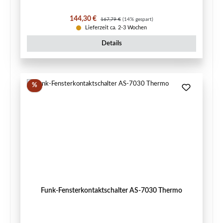
Verkaufspreis:
Regulärer Preis:
144,30 €
167,79 €
(14% gespart)
Lieferzeit ca. 2-3 Wochen
Details
Rabatt
%
Funk-Fensterkontaktschalter AS-7030 Thermo