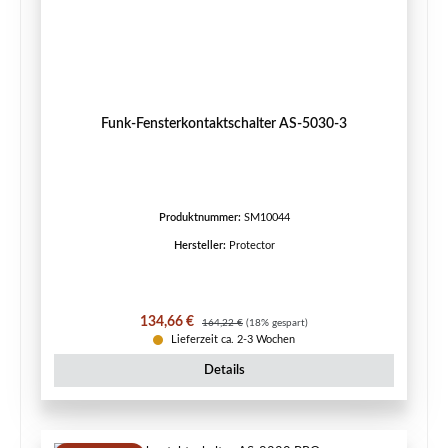
Funk-Fensterkontaktschalter AS-5030-3
Produktnummer:
SM10044
Hersteller:
Protector
Verkaufspreis:
Regulärer Preis:
134,66 €
164,22 €
(18% gespart)
Lieferzeit ca. 2-3 Wochen
Details