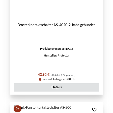
Fensterkontaktschalter AS-4020-2, kabelgebunden
Produktnummer:
SM10015
Hersteller:
Protector
Verkaufspreis:
Regulärer Preis:
43,92 €
46,23 €
(5% gespart)
nur auf Anfrage erhältlich
Details
Rabatt
%