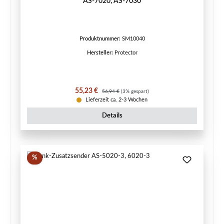
AS-7020, AS-7030
Produktnummer:
SM10040
Hersteller:
Protector
Verkaufspreis:
Regulärer Preis:
55,23 €
56,94 €
(3% gespart)
Lieferzeit ca. 2-3 Wochen
Details
Rabatt
%