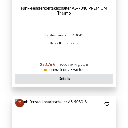
Funk-Fensterkontaktschalter AS-7040 PREMIUM
Thermo
Produktnummer:
SM10041
Hersteller:
Protector
Verkaufspreis:
Regulärer Preis:
252,76 €
315,95 €
(20% gespart)
Lieferzeit ca. 2-3 Wochen
Details
Rabatt
%