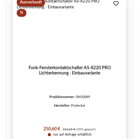
Ausverkauft
Rabatt
%
Funk-Fensterkontaktschalter AS-8220 PRO
Lichterkennung - Einbauvariante
Produktnummer:
SM10049
Hersteller:
Protector
Verkaufspreis:
Regulärer Preis:
250,60 €
313,25 €
(20% gespart)
nur auf Anfrage erhältlich