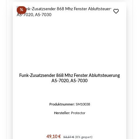
Rabatt
%
Funk-Zusatzsender 868 Mhz Fenster Abluftsteuerung
AS-7020, AS-7030
Produktnummer:
SM10038
Hersteller:
Protector
Verkaufspreis:
Regulärer Preis:
49,10 €
53,37 €
(8% gespart)