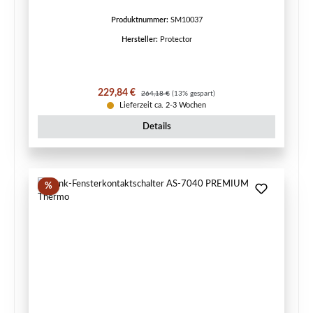
Produktnummer:
SM10037
Hersteller:
Protector
Verkaufspreis:
Regulärer Preis:
229,84 €
264,18 €
(13% gespart)
Lieferzeit ca. 2-3 Wochen
Details
Rabatt
%