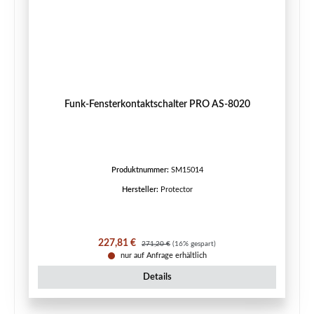
Funk-Fensterkontaktschalter PRO AS-8020
Produktnummer:
SM15014
Hersteller:
Protector
Verkaufspreis:
Regulärer Preis:
227,81 €
271,20 €
(16% gespart)
nur auf Anfrage erhältlich
Details