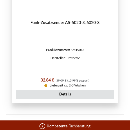
Funk-Zusatzsender AS-5020-3, 6020-3
Produktnummer:
SM15013
Hersteller:
Protector
Verkaufspreis:
Regulärer Preis:
32,84 €
39,09 €
(15.99% gespart)
Lieferzeit ca. 2-3 Wochen
Details
Kompetente Fachberatung