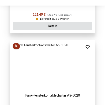
Verkaufspreis:
Regulärer Preis:
121,49 €
146,37 €
(17% gespart)
Lieferzeit ca. 2-3 Wochen
Details
Rabatt
%
Funk-Fensterkontaktschalter AS-5020